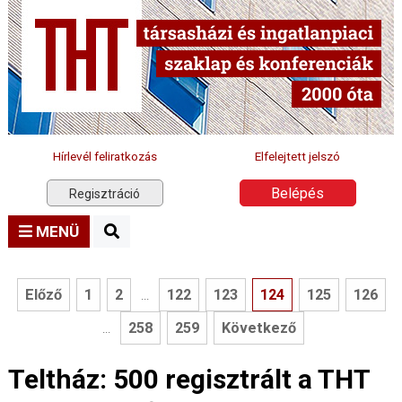
Hírlevél feliratkozás
Elfelejtett jelszó
Belépés
Regisztráció
MENÜ
Előző
1
2
122
123
124
125
126
...
258
259
Következő
...
Teltház: 500 regisztrált a THT