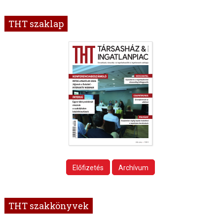
THT szaklap
Előfizetés
Archívum
THT szakkönyvek