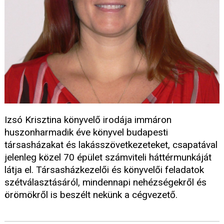
Izsó Krisztina könyvelő irodája immáron
huszonharmadik éve könyvel budapesti
társasházakat és lakásszövetkezeteket, csapatával
jelenleg közel 70 épület számviteli háttérmunkáját
látja el. Társasházkezelői és könyvelői feladatok
szétválasztásáról, mindennapi nehézségekről és
örömökről is beszélt nekünk a cégvezető.