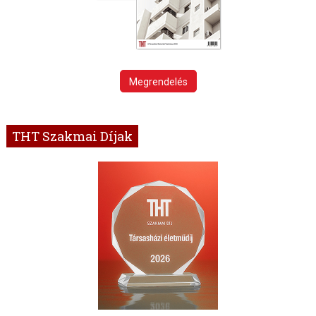
Megrendelés
THT Szakmai Díjak