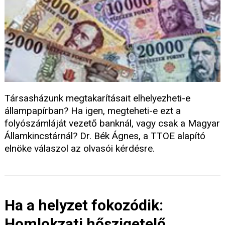
Társasházunk megtakarításait elhelyezheti-e
állampapírban? Ha igen, megteheti-e ezt a
folyószámláját vezető banknál, vagy csak a Magyar
Államkincstárnál? Dr. Bék Ágnes, a TTOE alapító
elnöke válaszol az olvasói kérdésre.
Ha a helyzet fokozódik:
Homlokzati hőszigetelő