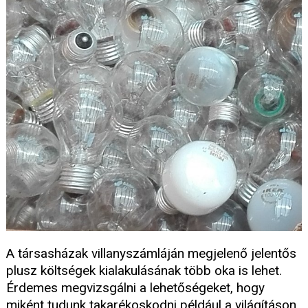
A társasházak villanyszámláján megjelenő jelentős
plusz költségek kialakulásának több oka is lehet.
Érdemes megvizsgálni a lehetőségeket, hogy
miként tudunk takarékoskodni például a világításon.