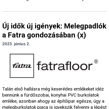
Új idők új igények: Melegpadlók
a Fatra gondozásában (x)
2023. június 2.
Talán első hallásra még keserédes emlékeket idéz
bennünk a fürdőszobai, konyhai PVC burkolatok
emléke, azonban ahogy az építőipar egésze, úgy a
melegburkolatok piaca is igyekszik felvenni a lépést