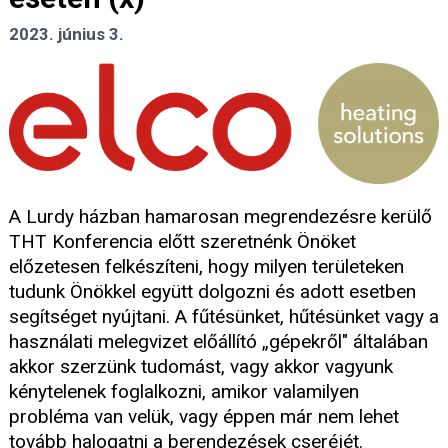
2023. június 3.
A Lurdy házban hamarosan megrendezésre kerülő
THT Konferencia előtt szeretnénk Önöket
előzetesen felkészíteni, hogy milyen területeken
tudunk Önökkel együtt dolgozni és adott esetben
segítséget nyújtani. A fűtésünket, hűtésünket vagy a
használati melegvizet előállító „gépekről" általában
akkor szerzünk tudomást, vagy akkor vagyunk
kénytelenek foglalkozni, amikor valamilyen
probléma van velük, vagy éppen már nem lehet
tovább halogatni a berendezések cseréjét.