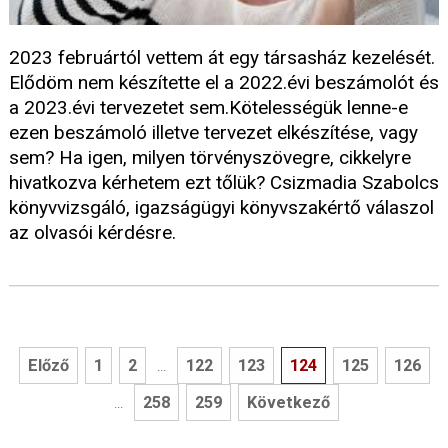
2023 februártól vettem át egy társasház kezelését.
Elődöm nem készítette el a 2022.évi beszámolót és
a 2023.évi tervezetet sem.Kötelességük lenne-e
ezen beszámoló illetve tervezet elkészítése, vagy
sem? Ha igen, milyen törvényszövegre, cikkelyre
hivatkozva kérhetem ezt tőlük? Csizmadia Szabolcs
könyvvizsgáló, igazságügyi könyvszakértő válaszol
az olvasói kérdésre.
Előző
1
2
122
123
124
125
126
...
258
259
Következő
...