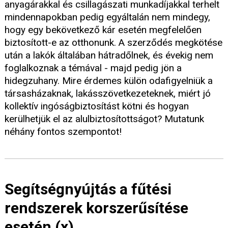
anyagárakkal és csillagászati munkadíjakkal terhelt
mindennapokban pedig egyáltalán nem mindegy,
hogy egy bekövetkező kár esetén megfelelően
biztosított-e az otthonunk. A szerződés megkötése
után a lakók általában hátradőlnek, és évekig nem
foglalkoznak a témával - majd pedig jön a
hidegzuhany. Mire érdemes külön odafigyelniük a
társasházaknak, lakásszövetkezeteknek, miért jó
kollektív ingóságbiztosítást kötni és hogyan
kerülhetjük el az alulbiztosítottságot? Mutatunk
néhány fontos szempontot!
Segítségnyújtás a fűtési
rendszerek korszerűsítése
esetén (x)