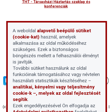
THT - Társasházi Háztartás szaklap és
konferenciák
A weboldal
alapvető beépülő sütiket
(cookie-kat)
használ, amelyek
alkalmazása az oldal működéséhez
szükséges. Ezek a biztonságos
böngészés mellett a felhasználói élményt
is javítják.
További sütiket használunk az oldal
funkcióinak támogatásához vagy névtelen
használati statisztikák készítéséhez –
analitikai, kényelmi vagy teljesítmény
cookie-k –, melyek az oldal fejlesztését
segítik
.
Ezek engedélyezésével Ön elfogadja az
(c) Társasházi Háztartás 2026 | Proptech Digital Investment Zrt. |
Adatvédelmi nyilatkozatban
foglaltakat.