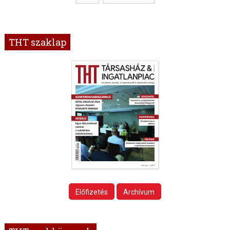
THT szaklap
Előfizetés
Archívum