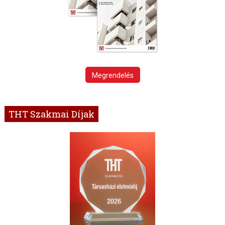
Megrendelés
THT Szakmai Díjak