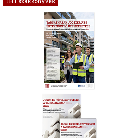
THT szakkönyvek