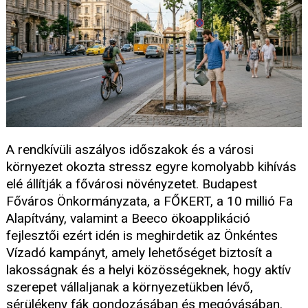
A rendkívüli aszályos időszakok és a városi
környezet okozta stressz egyre komolyabb kihívás
elé állítják a fővárosi növényzetet. Budapest
Főváros Önkormányzata, a FŐKERT, a 10 millió Fa
Alapítvány, valamint a Beeco ökoapplikáció
fejlesztői ezért idén is meghirdetik az Önkéntes
Vízadó kampányt, amely lehetőséget biztosít a
lakosságnak és a helyi közösségeknek, hogy aktív
szerepet vállaljanak a környezetükben lévő,
sérülékeny fák gondozásában és megóvásában.