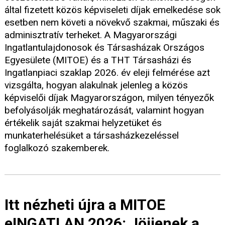
által fizetett közös képviseleti díjak emelkedése sok
esetben nem követi a növekvő szakmai, műszaki és
adminisztratív terheket. A Magyarországi
Ingatlantulajdonosok és Társasházak Országos
Egyesülete (MITOE) és a THT Társasházi és
Ingatlanpiaci szaklap 2026. év eleji felmérése azt
vizsgálta, hogyan alakulnak jelenleg a közös
képviselői díjak Magyarországon, milyen tényezők
befolyásolják meghatározását, valamint hogyan
értékelik saját szakmai helyzetüket és
munkaterhelésüket a társasházkezeléssel
foglalkozó szakemberek.
Itt nézheti újra a MITOE
eINGATLAN 2026: Jöjjenek a