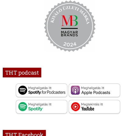
THT podcast
THT Facebook