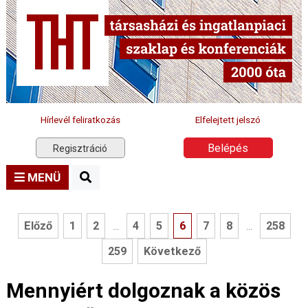
Hírlevél feliratkozás
Elfelejtett jelszó
Belépés
Regisztráció
MENÜ
Előző
1
2
4
5
6
7
8
258
...
...
259
Következő
Mennyiért dolgoznak a közös