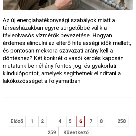
Az új energiahatékonysági szabályok miatt a
társasházakban egyre sürgetőbbé válik a
távleolvasós vízmérők bevezetése. Hogyan
érdemes elindulni az eltérő hitelességi idők mellett,
és pontosan mekkora szavazati arány kell a
döntéshez? Két konkrét olvasói kérdés kapcsán
mutatunk be néhány fontos jogi és gyakorlati
kiindulópontot, amelyek segíthetnek elindítani a
lakóközösséget a folyamatban.
Előző
1
2
4
5
6
7
8
258
...
...
259
Következő