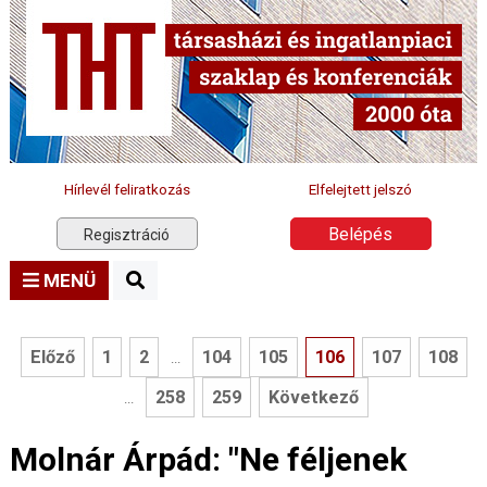
Hírlevél feliratkozás
Elfelejtett jelszó
Belépés
Regisztráció
MENÜ
Előző
1
2
104
105
106
107
108
...
258
259
Következő
...
Molnár Árpád: "Ne féljenek