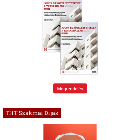
Megrendelés
THT Szakmai Díjak