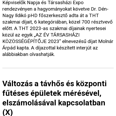
Képviselők Napja és Társasházi Expo
rendezvényen a hagyományokat követve Dr. Dén-
Nagy Ildikó pHD főszerkesztő adta át a THT
szakmai díjait, 6 kategóriában, közel 700 résztvevő
előtt. A THT 2023-as szakmai díjainak nyertesei
közül az egyik „AZ ÉV TÁRSASHÁZI
KÖZÖSSÉGÉPÍTŐJE 2023" elnevezésű díjat Molnár
Árpád kapta. A díjazottal készített interjút az
alábbiakban olvashatják.
Változás a távhős és központi
fűtéses épületek mérésével,
elszámolásával kapcsolatban
(X)