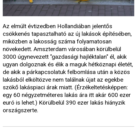
Az elmúlt évtizedben Hollandiában jelentős
csökkenés tapasztalható az új lakások építésében,
miközben a lakosság száma folyamatosan
növekedett. Amszterdam városában körülbelül
3000 úgynevezett "gazdasági hajléktalan" él, akik
ugyan dolgoznak és élik a maguk hétköznapi életét,
de akik a párkapcsolatuk felbomlása után a közös
lakásból elköltözve nem találnak újat az egekbe
szökő lakáspiaci árak miatt. (Érzékeltetésképpen:
egy 60 négyzetméteres lakás ára itt akár 600 ezer
euró is lehet.) Körülbelül 390 ezer lakás hiányzik
országszerte.