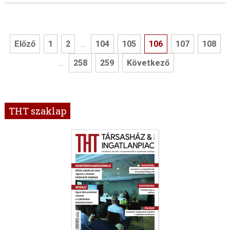
Előző
1
2
104
105
106
107
108
...
258
259
Következő
...
THT szaklap