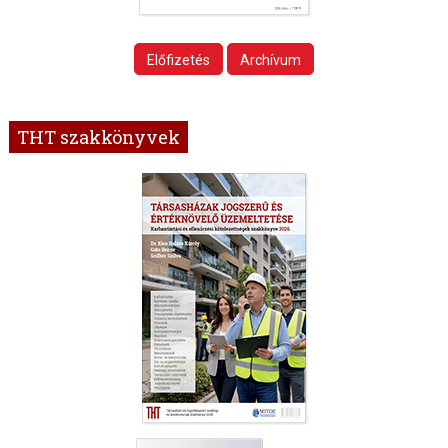
Előfizetés
Archívum
THT szakkönyvek