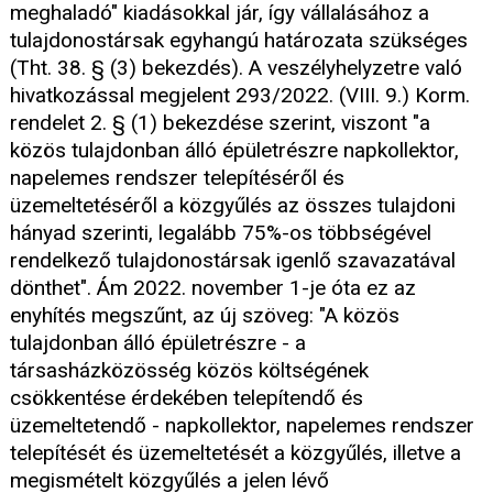
meghaladó" kiadásokkal jár, így vállalásához a
tulajdonostársak egyhangú határozata szükséges
(Tht. 38. § (3) bekezdés). A veszélyhelyzetre való
hivatkozással megjelent 293/2022. (VIII. 9.) Korm.
rendelet 2. § (1) bekezdése szerint, viszont "a
közös tulajdonban álló épületrészre napkollektor,
napelemes rendszer telepítéséről és
üzemeltetéséről a közgyűlés az összes tulajdoni
hányad szerinti, legalább 75%-os többségével
rendelkező tulajdonostársak igenlő szavazatával
dönthet". Ám 2022. november 1-je óta ez az
enyhítés megszűnt, az új szöveg: "A közös
tulajdonban álló épületrészre - a
társasházközösség közös költségének
csökkentése érdekében telepítendő és
üzemeltetendő - napkollektor, napelemes rendszer
telepítését és üzemeltetését a közgyűlés, illetve a
megismételt közgyűlés a jelen lévő