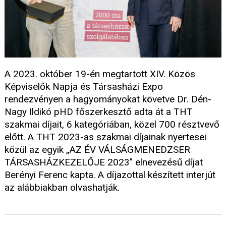
A 2023. október 19-én megtartott XIV. Közös
Képviselők Napja és Társasházi Expo
rendezvényen a hagyományokat követve Dr. Dén-
Nagy Ildikó pHD főszerkesztő adta át a THT
szakmai díjait, 6 kategóriában, közel 700 résztvevő
előtt. A THT 2023-as szakmai díjainak nyertesei
közül az egyik „AZ ÉV VÁLSÁGMENEDZSER
TÁRSASHÁZKEZELŐJE 2023" elnevezésű díjat
Berényi Ferenc kapta. A díjazottal készített interjút
az alábbiakban olvashatják.