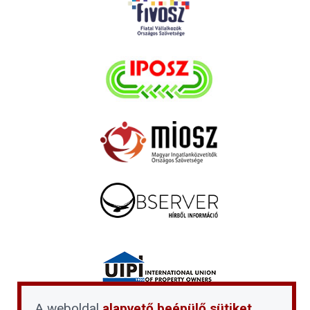
A weboldal
alapvető beépülő sütiket