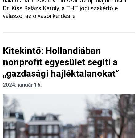
nálam a tartozás tovább száll az új tulajdonosra.
Dr. Kiss Balázs Károly, a THT jogi szakértője
válaszol az olvasói kérdésre.
Kitekintő: Hollandiában
nonprofit egyesület segíti a
„gazdasági hajléktalanokat”
2024. január 16.