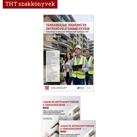
THT szakkönyvek