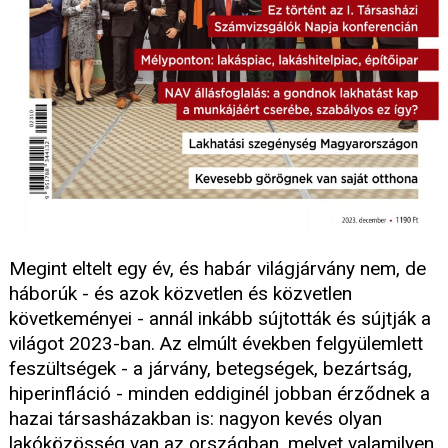
Megint eltelt egy év, és habár világjárvány nem, de
háborúk - és azok közvetlen és közvetlen
követkeményei - annál inkább sújtották és sújtják a
világot 2023-ban. Az elmúlt években felgyülemlett
feszültségek - a járvány, betegségek, bezártság,
hiperinfláció - minden eddiginél jobban érződnek a
hazai társasházakban is: nagyon kevés olyan
lakóközösség van az országban, melyet valamilyen