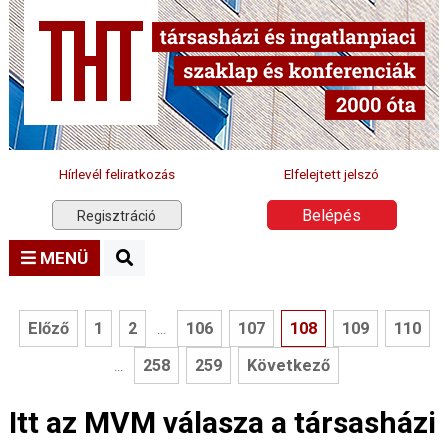
Hírlevél feliratkozás
Elfelejtett jelszó
Belépés
Regisztráció
MENÜ
Előző
1
2
106
107
108
109
110
...
258
259
Következő
...
Itt az MVM válasza a társasházi