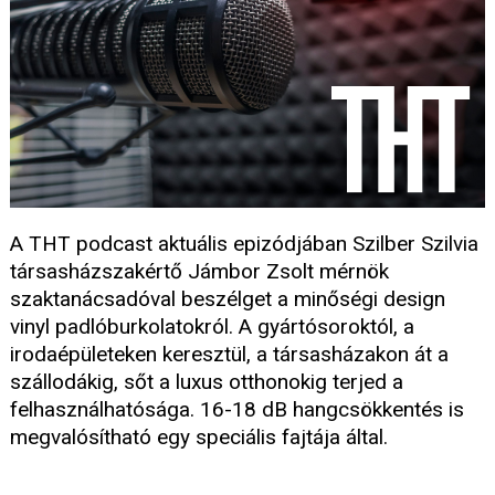
A THT podcast aktuális epizódjában Szilber Szilvia
társasházszakértő Jámbor Zsolt mérnök
szaktanácsadóval beszélget a minőségi design
vinyl padlóburkolatokról. A gyártósoroktól, a
irodaépületeken keresztül, a társasházakon át a
szállodákig, sőt a luxus otthonokig terjed a
felhasználhatósága. 16-18 dB hangcsökkentés is
megvalósítható egy speciális fajtája által.