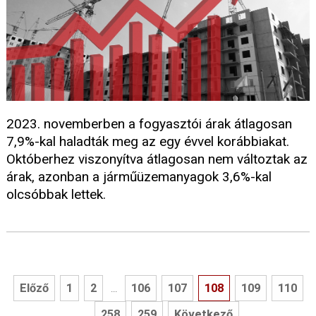
2023. novemberben a fogyasztói árak átlagosan
7,9%-kal haladták meg az egy évvel korábbiakat.
Októberhez viszonyítva átlagosan nem változtak az
árak, azonban a járműüzemanyagok 3,6%-kal
olcsóbbak lettek.
Előző
1
2
106
107
108
109
110
...
258
259
Következő
...