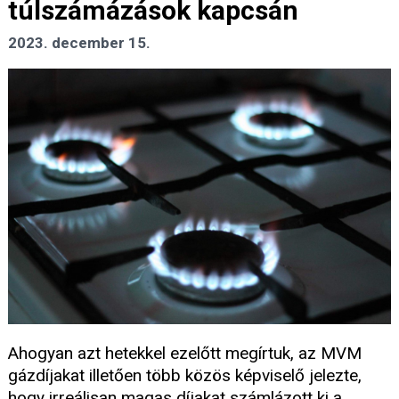
túlszámázások kapcsán
2023. december 15.
Ahogyan azt hetekkel ezelőtt megírtuk, az MVM
gázdíjakat illetően több közös képviselő jelezte,
hogy irreálisan magas díjakat számlázott ki a