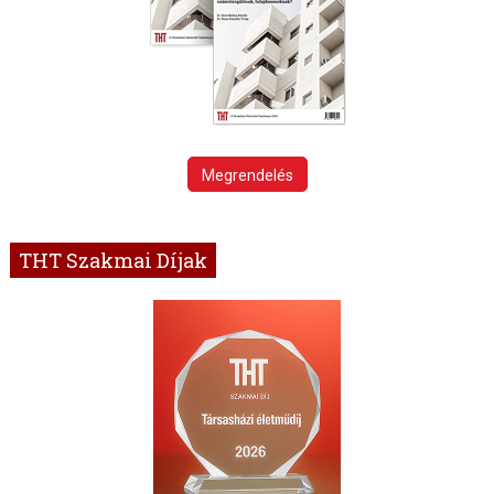
Megrendelés
THT Szakmai Díjak