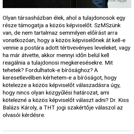
Olyan társasházban élek, ahol a tulajdonosok egy
része támogatja a közös képviselőt. SzMSzünk
van, de nem tartalmaz semmilyen előírást arra
vonatkozóan, hogy a közös képviselőnek át kell-e
vennie a postára adott tértivevényes leveleket, vagy
ha már átvette, akkor mennyi időn belül kell
reagálnia a tulajdonosi megkeresésekre. Mit
tehetek? Fordulhatok-e bírósághoz? A
keresetlevélben kérhetem-e a bíróságot, hogy
kötelezze a közös képviselőt válaszadásra úgy,
hogy nincs olyan közgyűlési határozat, ami
kötelezné a közös képviselőt választ adni? Dr. Kiss
Balázs Károly, a THT jogi szakértője válaszol az
olvasói kérdésre.