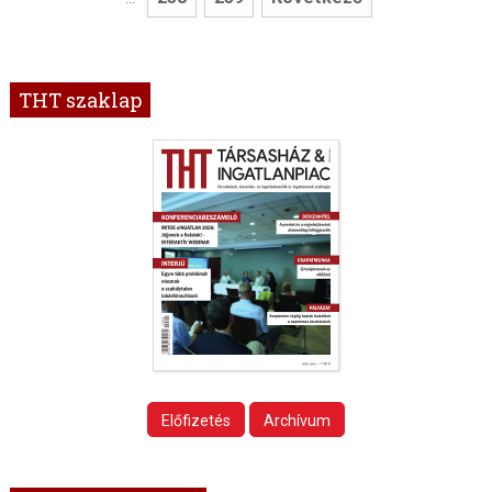
THT szaklap
Előfizetés
Archívum