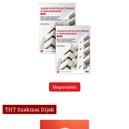
Megrendelés
THT Szakmai Díjak