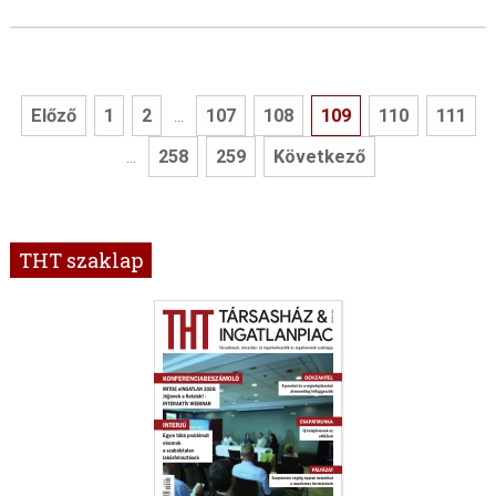
Előző
1
2
107
108
109
110
111
...
258
259
Következő
...
THT szaklap