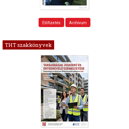
Előfizetés
Archívum
THT szakkönyvek