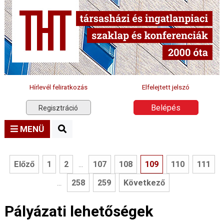
Hírlevél feliratkozás
Elfelejtett jelszó
Belépés
Regisztráció
MENÜ
Előző
1
2
107
108
109
110
111
...
258
259
Következő
...
Pályázati lehetőségek