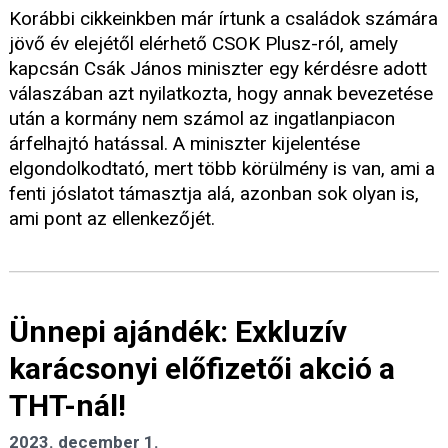
Korábbi cikkeinkben már írtunk a családok számára
jövő év elejétől elérhető CSOK Plusz-ról, amely
kapcsán Csák János miniszter egy kérdésre adott
válaszában azt nyilatkozta, hogy annak bevezetése
után a kormány nem számol az ingatlanpiacon
árfelhajtó hatással. A miniszter kijelentése
elgondolkodtató, mert több körülmény is van, ami a
fenti jóslatot támasztja alá, azonban sok olyan is,
ami pont az ellenkezőjét.
Ünnepi ajándék: Exkluzív
karácsonyi előfizetői akció a
THT-nál!
2023. december 1.