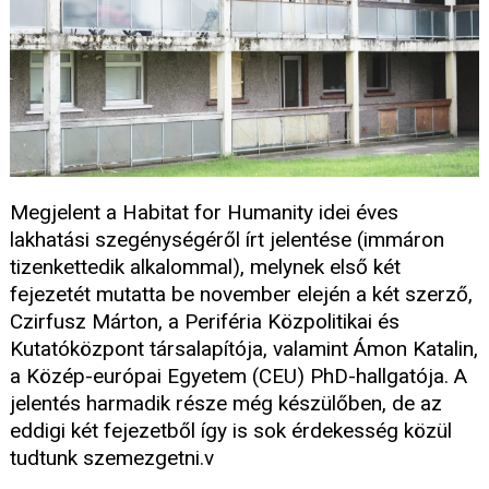
Megjelent a Habitat for Humanity idei éves
lakhatási szegénységéről írt jelentése (immáron
tizenkettedik alkalommal), melynek első két
fejezetét mutatta be november elején a két szerző,
Czirfusz Márton, a Periféria Közpolitikai és
Kutatóközpont társalapítója, valamint Ámon Katalin,
a Közép-európai Egyetem (CEU) PhD-hallgatója. A
jelentés harmadik része még készülőben, de az
eddigi két fejezetből így is sok érdekesség közül
tudtunk szemezgetni.v