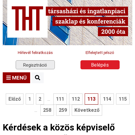
Hírlevél feliratkozás
Elfelejtett jelszó
Belépés
Regisztráció
MENÜ
Előző
1
2
111
112
113
114
115
...
258
259
Következő
...
Kérdések a közös képviselő