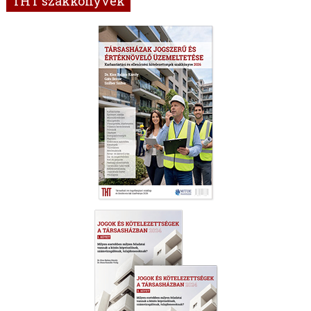
THT szakkönyvek