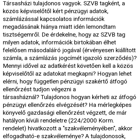
Társasházi tulajdonos vagyok. SZVB tagként, a
közös képviselőtől kért pénzügyi adatok,
számlázással kapcsolatos információk
megadásának hiánya miatt idén lemondtam
tisztségemről. De érdekelne, hogy az SZVB tag
milyen adatok, információk birtokában élhet
felelősen másodaláíró jogával (érvényesen kiállított
számla, a számlázás jogcímét igazoló szerződés)?
Mennyi idővel az adatkérést követően kell a közös
képviselőtől az adatokat megkapni? Hogyan lehet
elérni, hogy független pénzügyi szakértő átfogó
ellenőrzést tudjon végezni a
társasháznál? Tulajdonos hogyan kérheti az átfogó
pénzügyi ellenőrzés elvégzését? Ha mérlegképes
könyvelő gazdasági ellenőrzést végzett, de már
hatályon kívüli rendeletre (224/2000 Korm.
rendelet) hivatkozott a "szakvéleményében", akkor
elfogadható-e szakvéleménye? A tulajdonosok,