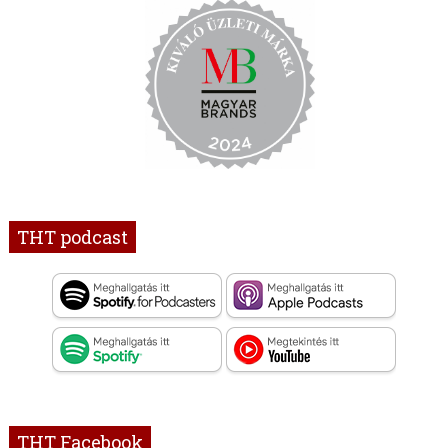
THT podcast
THT Facebook