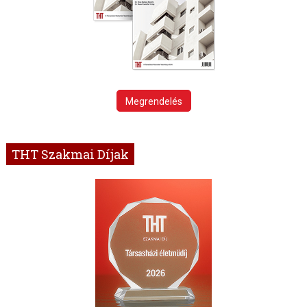
Megrendelés
THT Szakmai Díjak