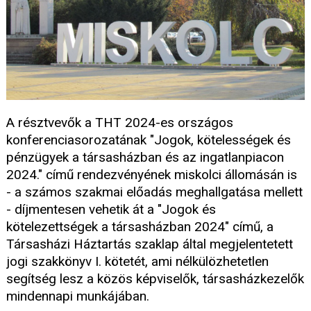
A résztvevők a THT 2024-es országos
konferenciasorozatának "Jogok, kötelességek és
pénzügyek a társasházban és az ingatlanpiacon
2024." című rendezvényének miskolci állomásán is
- a számos szakmai előadás meghallgatása mellett
- díjmentesen vehetik át a "Jogok és
kötelezettségek a társasházban 2024" című, a
Társasházi Háztartás szaklap által megjelentetett
jogi szakkönyv I. kötetét, ami nélkülözhetetlen
segítség lesz a közös képviselők, társasházkezelők
mindennapi munkájában.