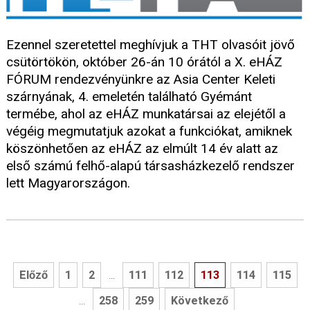
Ezennel szeretettel meghívjuk a THT olvasóit jövő
csütörtökön, október 26-án 10 órától a X. eHÁZ
FÓRUM rendezvényünkre az Asia Center Keleti
szárnyának, 4. emeletén található Gyémánt
termébe, ahol az eHÁZ munkatársai az elejétől a
végéig megmutatjuk azokat a funkciókat, amiknek
köszönhetően az eHÁZ az elmúlt 14 év alatt az
első számú felhő-alapú társasházkezelő rendszer
lett Magyarországon.
Előző
1
2
111
112
113
114
115
...
258
259
Következő
...