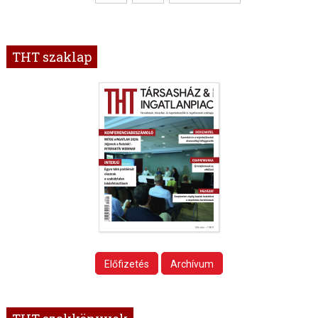
THT szaklap
Előfizetés
Archívum