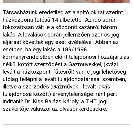
Társasházunk eredetileg az alapító okirat szerint
házközponti fűtésű 14 albetéttel. Az idő során
fokozatosan vált le a központi kazánról három
lakás. A leválások során jellemzően azonos jogi
eljárást követtek egy eset kivételével. Abban az
esetben, ha egy lakás a 189/1998
kormányrendeletben előírt tulajdonosi hozzájárulás
nélkül kötött szerződést a Gázművekkel, (kvázi
levált a házközponti fűtésről) van-e jogi lehetőség
utólag fellépni a levált tulajdonostárssal szemben,
illetve a szerződés (Gázművek - levált lakás
tulajdonosa között) érvénytelensége iránt pert
indítani? Dr. Kiss Balázs Károly, a THT jogi
szakértője válaszol az olvasói kérdésekre.