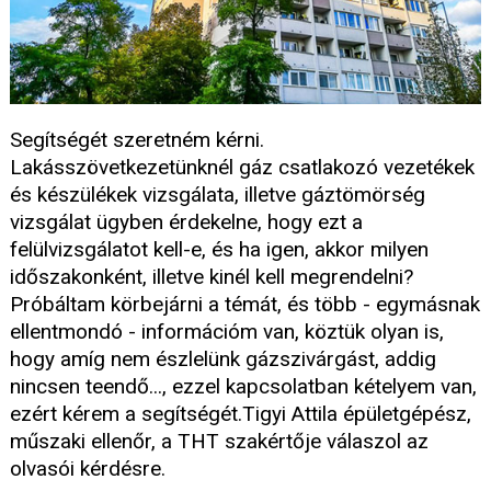
Segítségét szeretném kérni.
Lakásszövetkezetünknél gáz csatlakozó vezetékek
és készülékek vizsgálata, illetve gáztömörség
vizsgálat ügyben érdekelne, hogy ezt a
felülvizsgálatot kell-e, és ha igen, akkor milyen
időszakonként, illetve kinél kell megrendelni?
Próbáltam körbejárni a témát, és több - egymásnak
ellentmondó - információm van, köztük olyan is,
hogy amíg nem észlelünk gázszivárgást, addig
nincsen teendő..., ezzel kapcsolatban kételyem van,
ezért kérem a segítségét.Tigyi Attila épületgépész,
műszaki ellenőr, a THT szakértője válaszol az
olvasói kérdésre.