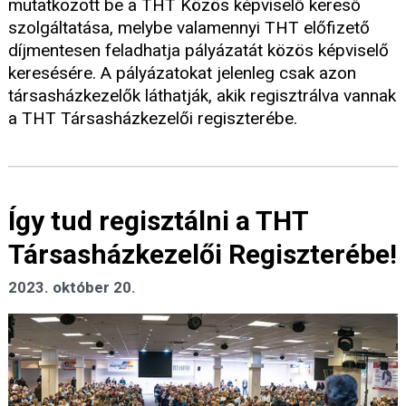
mutatkozott be a THT Közös képviselő kereső
szolgáltatása, melybe valamennyi THT előfizető
díjmentesen feladhatja pályázatát közös képviselő
keresésére. A pályázatokat jelenleg csak azon
társasházkezelők láthatják, akik regisztrálva vannak
a THT Társasházkezelői regiszterébe.
Így tud regisztálni a THT
Társasházkezelői Regiszterébe!
2023. október 20.