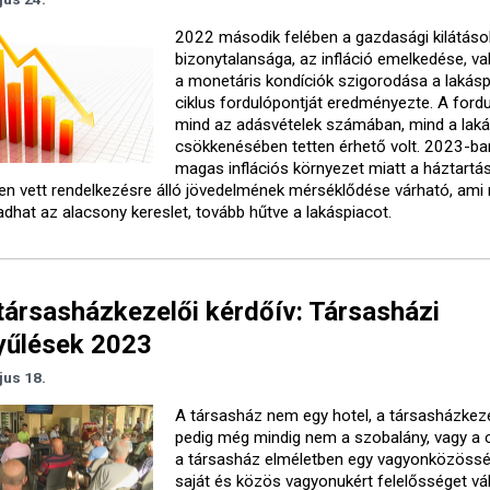
2022 második felében a gazdasági kilátáso
bizonytalansága, az infláció emelkedése, va
a monetáris kondíciók szigorodása a lakásp
ciklus fordulópontját eredményezte. A fordu
mind az adásvételek számában, mind a lak
csökkenésében tetten érhető volt. 2023-ba
magas inflációs környezet miatt a háztartás
en vett rendelkezésre álló jövedelmének mérséklődése várható, ami 
dhat az alacsony kereslet, tovább hűtve a lakáspiacot.
ársasházkezelői kérdőív: Társasházi
yűlések 2023
jus 18.
A társasház nem egy hotel, a társasházkez
pedig még mindig nem a szobalány, vagy a 
a társasház elméletben egy vagyonközössé
saját és közös vagyonukért felelősséget vál