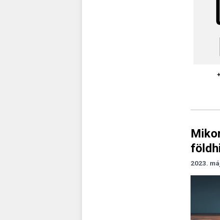
Mikor
földh
2023. má