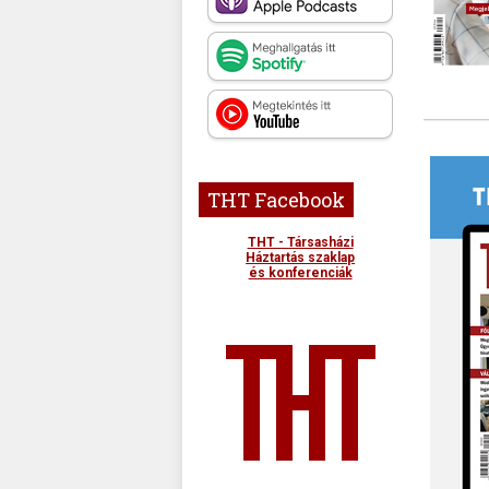
THT Facebook
THT - Társasházi
Háztartás szaklap
és konferenciák