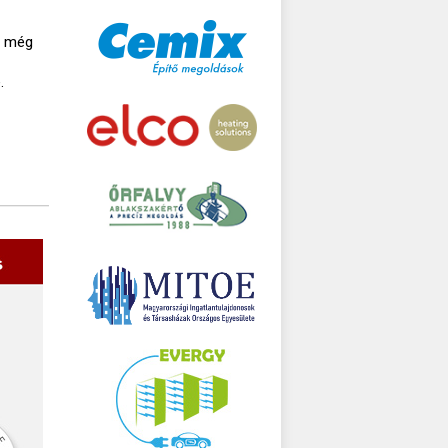
, még
.