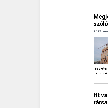
Megje
szóló
2023. má
részlete
dátumok 
Itt v
társ