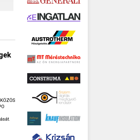
gek
I. KÖZÖS
PO
ását.