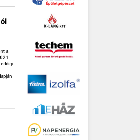
ról
nt a
2021.
 eddigi
lapján
ó