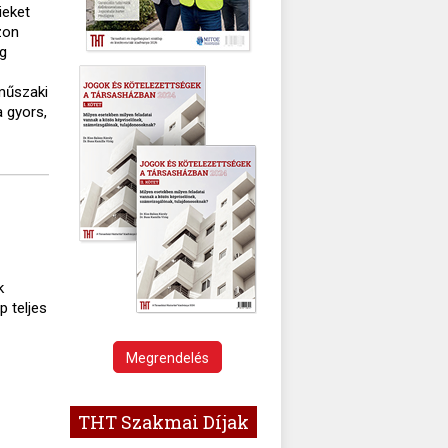
ieket
zon
ég
műszaki
a gyors,
k
p teljes
Megrendelés
THT Szakmai Díjak