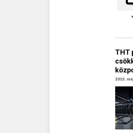
THT 
csökk
közpo
2023. má