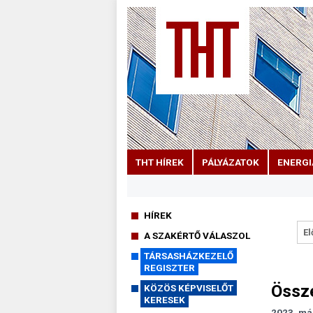
THT HÍREK
PÁLYÁZATOK
ENERGI
HÍREK
El
A SZAKÉRTŐ VÁLASZOL
TÁRSASHÁZKEZELŐ
REGISZTER
Össze
KÖZÖS KÉPVISELŐT
KERESEK
2023. má