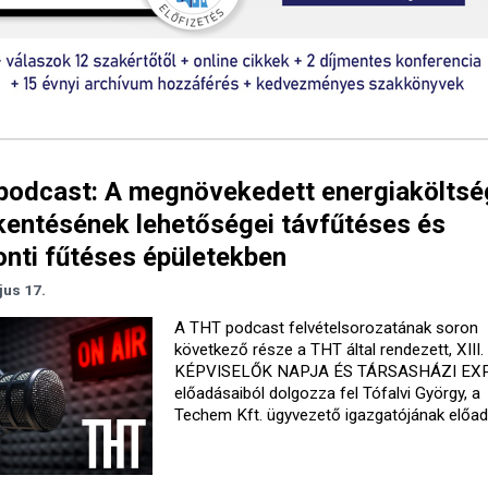
podcast: A megnövekedett energiaköltsé
entésének lehetőségei távfűtéses és
nti fűtéses épületekben
jus 17.
A THT podcast felvételsorozatának soron
következő része a THT által rendezett, XII
KÉPVISELŐK NAPJA ÉS TÁRSASHÁZI EX
előadásaiból dolgozza fel Tófalvi György, a
Techem Kft. ügyvezető igazgatójának előad