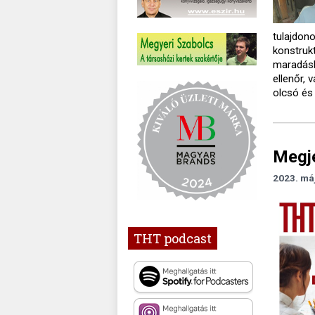
tulajdon
konstrukt
maradásh
ellenőr,
olcsó és
Megj
2023. má
THT podcast