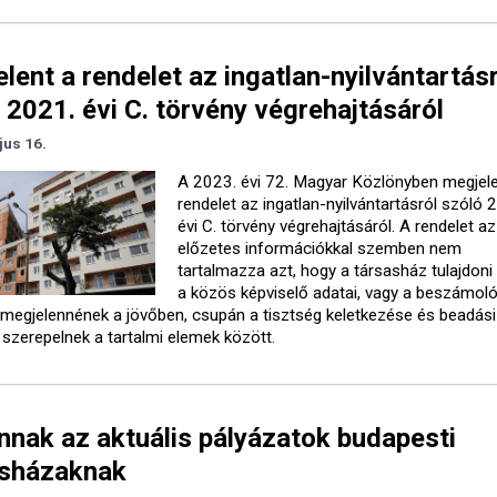
lent a rendelet az ingatlan-nyilvántartás
 2021. évi C. törvény végrehajtásáról
jus 16.
A 2023. évi 72. Magyar Közlönyben megjele
rendelet az ingatlan-nyilvántartásról szóló 
évi C. törvény végrehajtásáról. A rendelet az
előzetes információkkal szemben nem
tartalmazza azt, hogy a társasház tulajdoni 
a közös képviselő adatai, vagy a beszámol
i megjelennének a jövőben, csupán a tisztség keletkezése és beadási
szerepelnek a tartalmi elemek között.
annak az aktuális pályázatok budapesti
asházaknak