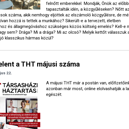
felnőtt emberekkel. Mondják, Önök az előbb
tapasztalták idén, a közgyűléseken? Nőtt a
osok száma, akik nemhogy eljöttek az elszámoló közgyűlésre, de m
ívan hozzá is tettek a munkához? Sikerült-e a tervezett, életben
oz és állagmegóváshoz szükséges közös költség emelés? Kell-e 
 vagy sem? Drága? Mi a drága? Mi az olcsó? Melyik kettőt válasszuk 
 jó klasszikus hármas közül?
elent a THT májusi száma
jus 22.
A májusi THT már a postán van, előfizetőin
azonban már most, online elolvashatják a la
egészét.