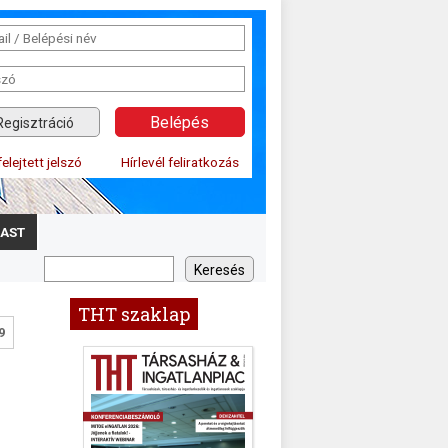
Regisztráció
felejtett jelszó
Hírlevél feliratkozás
AST
THT szaklap
9