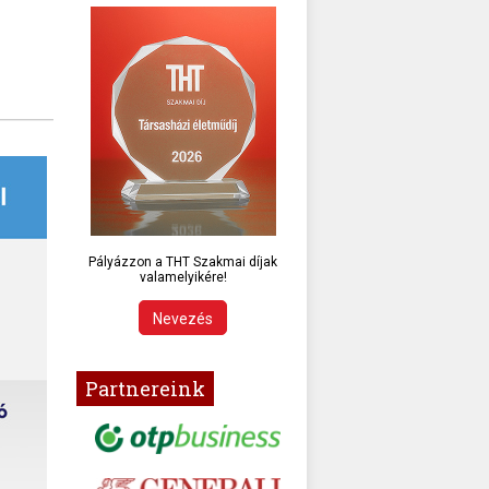
Pályázzon a THT Szakmai díjak
valamelyikére!
Nevezés
Partnereink