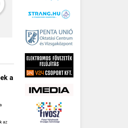
nek a
a
k az