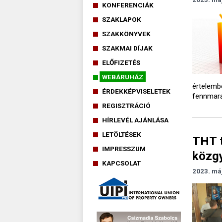
KONFERENCIÁK
SZAKLAPOK
SZAKKÖNYVEK
SZAKMAI DÍJAK
ELŐFIZETÉS
WEBÁRUHÁZ
értelemb
ÉRDEKKÉPVISELETEK
fennmara
REGISZTRÁCIÓ
HÍRLEVÉL AJÁNLÁSA
LETÖLTÉSEK
THT t
IMPRESSZUM
közg
KAPCSOLAT
2023. má