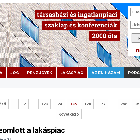
El
A
JOG
PÉNZÜGYEK
LAKÁSPIAC
AZ ÉN HÁZAM
PODC
őző
1
2
...
123
124
125
126
127
...
258
25
Következő
omlott a lakáspiac
jus 24.