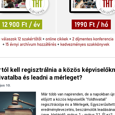
tól kell regisztrálnia a közös képviselők
ivatalba és leadni a mérleget?
jus 10.
Már több van napirenden, de a napokban újr
előjött a közös képviselők "földhivatali"
regisztrációja és a Mérlegek, Egyszerűsített
eredménylevezetés, beszámolók leadásána
ügye. Határidő: május 1 - május 31. Él ez?