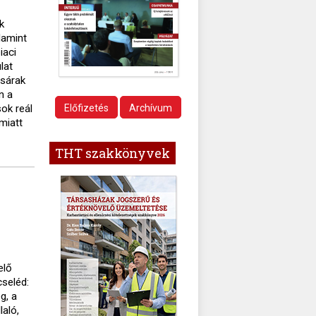
k
lamint
iaci
lat
ásárak
n a
ok reál
Előfizetés
Archívum
miatt
THT szakkönyvek
elő
cseléd:
g, a
laló,