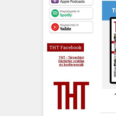
THT Facebook
THT - Társasházi
Háztartás szaklap
és konferenciák