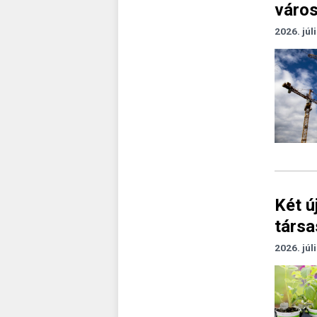
város
2026. júl
Két ú
társ
2026. júl