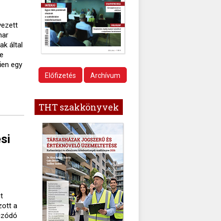
vezett
nar
k által
te
űen egy
Előfizetés
Archívum
n
THT szakkönyvek
si
t
zott a
húzódó