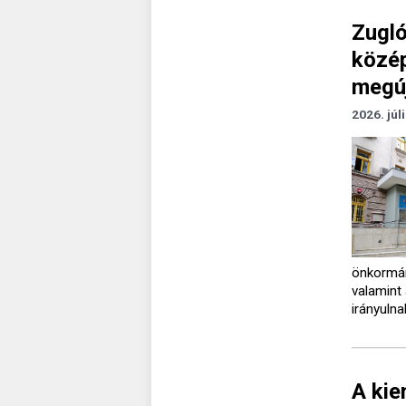
Zugló
közép
megú
2026. júl
önkormán
valamint
irányulna
A kie