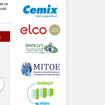
tek és
tosít