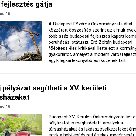
fejlesztés gátja
ius 16.
A Budapest Főváros Önkormányzata által
közzétett összesítés szerint az elmúlt éve
több száz budapesti fejlesztés kapott kieme
beruházási státuszt. Erő Zoltán budapesti
főépítész éles kritikával illette ezt a kormán
gyakorlatot, amelyet a modern városfejlesz
egyik legkártékonyabb eszközének tart.
j pályázat segítheti a XV. kerületi
asházakat
ius 16.
Budapest XV. Kerületi Önkormányzata két o
pályázatot is meghirdetett, amelyek a
társasházakat és lakásszövetkezeteket érin
egyik a helyi építészeti értékek megőrzését