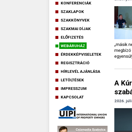
KONFERENCIÁK
SZAKLAPOK
SZAKKÖNYVEK
SZAKMAI DÍJAK
ELŐFIZETÉS
„másik n
WEBÁRUHÁZ
megbízó n
ÉRDEKKÉPVISELETEK
egyensúl
REGISZTRÁCIÓ
HÍRLEVÉL AJÁNLÁSA
LETÖLTÉSEK
A Kúr
IMPRESSZUM
szabá
KAPCSOLAT
2026. júl