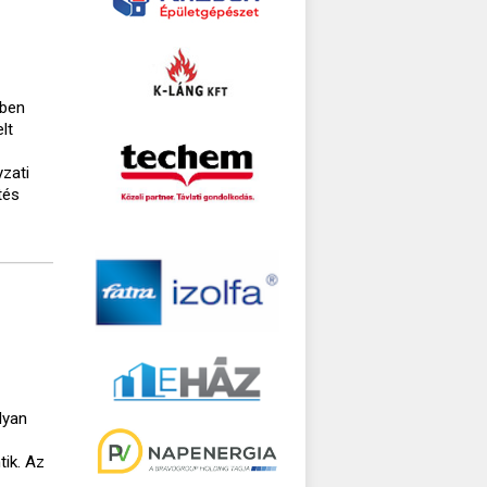
kben
lt
yzati
tés
lyan
tik. Az