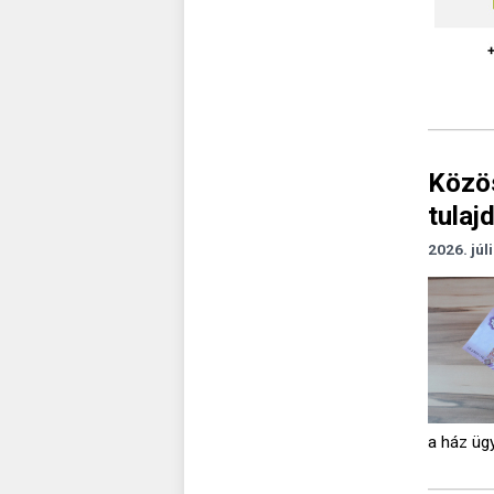
Közös
tulaj
2026. júl
a ház ügy