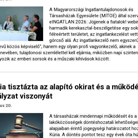
A Magyarországi Ingatlantulajdonosok és
Társasházak Egyesülete (MITOE) által szer
eINGATLAN 2026: Jöjjenek a fiatalok! webi
harmadik kerekasztal-beszélgetése egy soka
félreértett területet, az ingatlankezelést vet
górcső alá. Az ingatlankezelő nem egyszer
evű közös képviselő", hanem egy olyan profi vagyonkezelő, akinek a
evében, tulajdonosi szemlélettel kell eljárnia, miközben napi szinte
yozik az emberi sorsok és a műszaki kihívások között.
ia tisztázta az alapító okirat és a működé
lyzat viszonyát
ius 20.
A társasházak mindennapi működését és a
lakóközösségek döntéshozatali lehetőségei
alapjaiban érintő jogegységi határozatot ho
Kúria. A döntés pontot tesz egy évek óta 