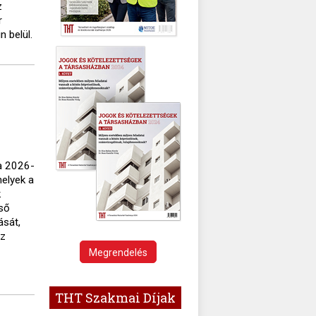
z
r
 belül.
ta 2026-
melyek a
k
lső
ását,
az
Megrendelés
THT Szakmai Díjak