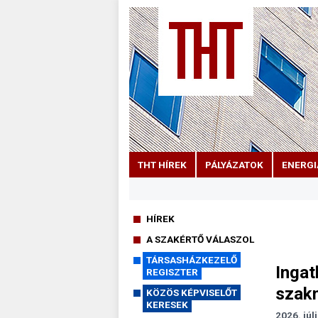
THT HÍREK
PÁLYÁZATOK
ENERGI
HÍREK
A SZAKÉRTŐ VÁLASZOL
TÁRSASHÁZKEZELŐ
Ingat
REGISZTER
szak
KÖZÖS KÉPVISELŐT
KERESEK
2026. júl