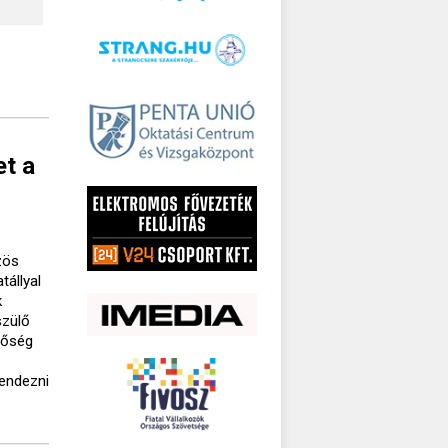
et a
zös
tállyal
k
szülő
etőség
rendezni