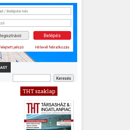
Regisztráció
felejtett jelszó
Hírlevél feliratkozás
AST
THT szaklap