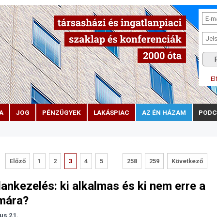
El
A
JOG
PÉNZÜGYEK
LAKÁSPIAC
AZ ÉN HÁZAM
PODC
Előző
1
2
3
4
5
...
258
259
Következő
lankezelés: ki alkalmas és ki nem erre a
mára?
ius 21.