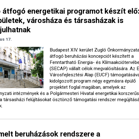
 átfogó energetikai programot készít elő
ületek, városháza és társasházak is
julhatnak
ius 17.
Budapest XIV. kerület Zugló Önkormányzat
átfogó beruházási koncepciót készített a
Fenntartható Energia- és Klímaakciótervéb
(SECAP) vállalt célok megvalósítására. Az 
Városfejlesztési Alap (EUCF) támogatásáva
kidolgozott program négy egymásra épülő
projektet foglal magában, amelyek az
yzati intézmények és a Polgármesteri Hivatal energetikai korszerűs
 a társasházi felújításokat ösztönző támogatási rendszer megújítás
k.
melt beruházások rendszere a