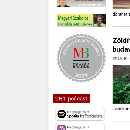
dönthet 
Zöldí
budav
2026. júl
THT podcast
lakáskor