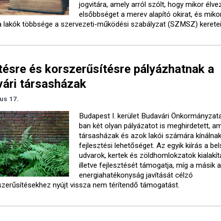
jogvitára, amely arról szólt, hogy mikor élve
elsőbbséget a merev alapító okirat, és miko
a lakók többsége a szervezeti-működési szabályzat (SZMSZ) keretein
tésre és korszerűsítésre pályázhatnak a
ári társasházak
ius 17.
Budapest I. kerület Budavári Önkormányza
ban két olyan pályázatot is meghirdetett, a
társasházak és azok lakói számára kínálna
fejlesztési lehetőséget. Az egyik kiírás a be
udvarok, kertek és zöldhomlokzatok kialakít
illetve fejlesztését támogatja, míg a másik 
energiahatékonyság javítását célzó
szerűsítésekhez nyújt vissza nem térítendő támogatást.