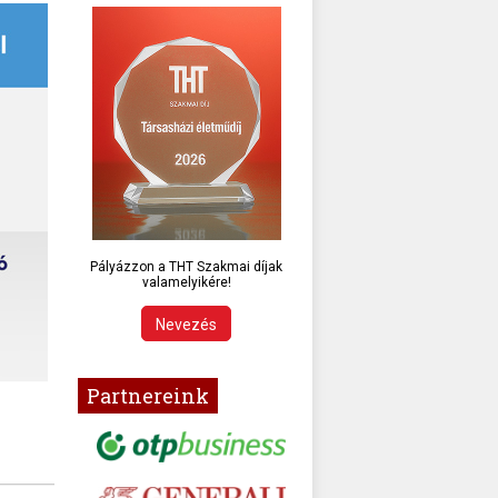
Pályázzon a THT Szakmai díjak
valamelyikére!
Nevezés
Partnereink