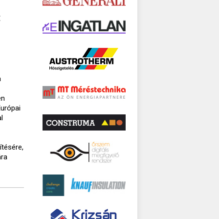
:
a
en
Európai
l
ítésére,
ára