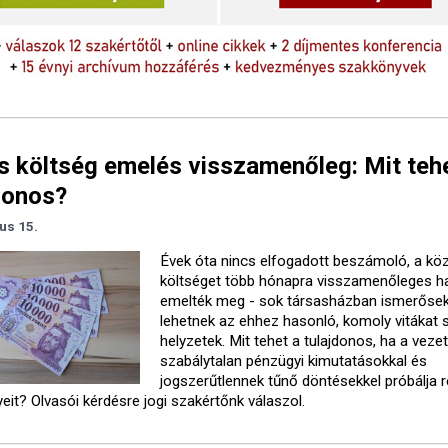
 költség emelés visszamenőleg: Mit teh
donos?
ius 15.
Évek óta nincs elfogadott beszámoló, a kö
költséget több hónapra visszamenőleges ha
emelték meg - sok társasházban ismerőse
lehetnek az ehhez hasonló, komoly vitákat 
helyzetek. Mit tehet a tulajdonos, ha a vez
szabálytalan pénzügyi kimutatásokkal és
jogszerűtlennek tűnő döntésekkel próbálja 
eit? Olvasói kérdésre jogi szakértőnk válaszol.