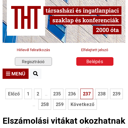
Hírlevél feliratkozás
Elfelejtett jelszó
Belépés
Regisztráció
MENÜ
Előző
1
2
235
236
237
238
239
...
258
259
Következő
...
Elszámolási vitákat okozhatnak