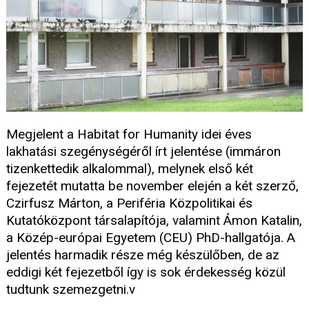
Megjelent a Habitat for Humanity idei éves
lakhatási szegénységéről írt jelentése (immáron
tizenkettedik alkalommal), melynek első két
fejezetét mutatta be november elején a két szerző,
Czirfusz Márton, a Periféria Közpolitikai és
Kutatóközpont társalapítója, valamint Ámon Katalin,
a Közép-európai Egyetem (CEU) PhD-hallgatója. A
jelentés harmadik része még készülőben, de az
eddigi két fejezetből így is sok érdekesség közül
tudtunk szemezgetni.v