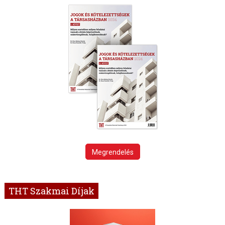
Megrendelés
THT Szakmai Díjak