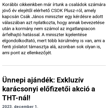
Korábbi cikkeinkben már írtunk a családok számára
jövő év elejétől elérhető CSOK Plusz-ról, amely
kapcsán Csák János miniszter egy kérdésre adott
válaszában azt nyilatkozta, hogy annak bevezetése
után a kormány nem számol az ingatlanpiacon
árfelhajtó hatással. A miniszter kijelentése
elgondolkodtató, mert több körülmény is van, ami a
fenti jóslatot támasztja alá, azonban sok olyan is,
ami pont az ellenkezőjét.
Ünnepi ajándék: Exkluzív
karácsonyi előfizetői akció a
THT-nál!
2023. december 1.