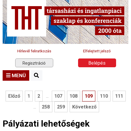
Hírlevél feliratkozás
Elfelejtett jelszó
Belépés
Regisztráció
MENÜ
Előző
1
2
107
108
109
110
111
...
258
259
Következő
...
Pályázati lehetőségek