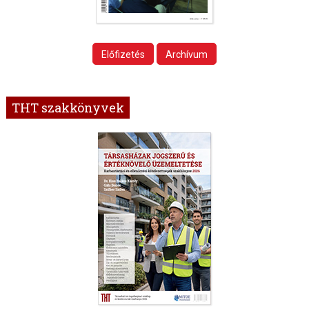
Előfizetés
Archívum
THT szakkönyvek