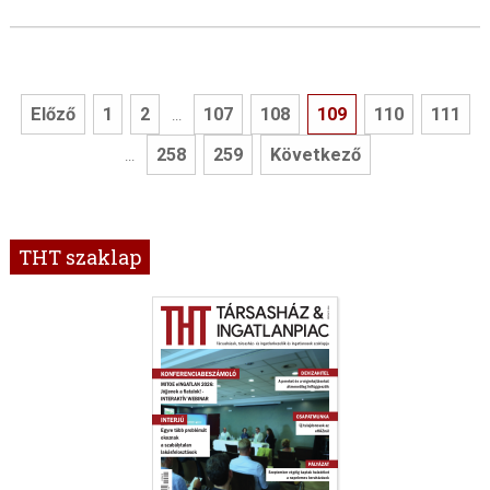
Előző
1
2
107
108
109
110
111
...
258
259
Következő
...
THT szaklap