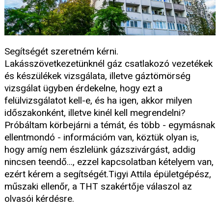
Segítségét szeretném kérni.
Lakásszövetkezetünknél gáz csatlakozó vezetékek
és készülékek vizsgálata, illetve gáztömörség
vizsgálat ügyben érdekelne, hogy ezt a
felülvizsgálatot kell-e, és ha igen, akkor milyen
időszakonként, illetve kinél kell megrendelni?
Próbáltam körbejárni a témát, és több - egymásnak
ellentmondó - információm van, köztük olyan is,
hogy amíg nem észlelünk gázszivárgást, addig
nincsen teendő..., ezzel kapcsolatban kételyem van,
ezért kérem a segítségét.Tigyi Attila épületgépész,
műszaki ellenőr, a THT szakértője válaszol az
olvasói kérdésre.