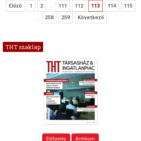
Előző
1
2
111
112
113
114
115
...
258
259
Következő
...
THT szaklap
Előfizetés
Archívum