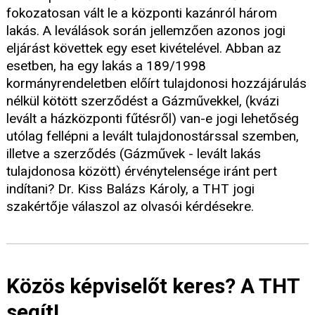
fokozatosan vált le a központi kazánról három
lakás. A leválások során jellemzően azonos jogi
eljárást követtek egy eset kivételével. Abban az
esetben, ha egy lakás a 189/1998
kormányrendeletben előírt tulajdonosi hozzájárulás
nélkül kötött szerződést a Gázművekkel, (kvázi
levált a házközponti fűtésről) van-e jogi lehetőség
utólag fellépni a levált tulajdonostárssal szemben,
illetve a szerződés (Gázművek - levált lakás
tulajdonosa között) érvénytelensége iránt pert
indítani? Dr. Kiss Balázs Károly, a THT jogi
szakértője válaszol az olvasói kérdésekre.
Közös képviselőt keres? A THT
segít!