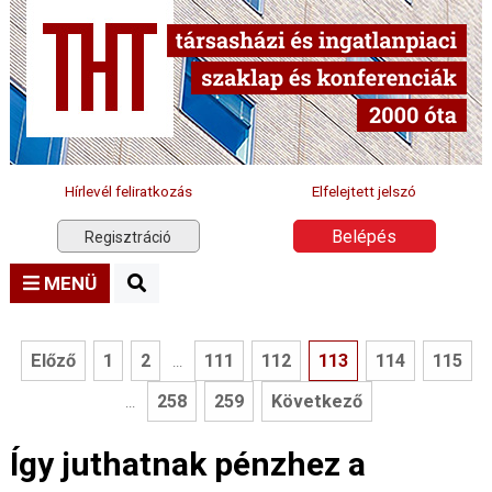
Hírlevél feliratkozás
Elfelejtett jelszó
Belépés
Regisztráció
MENÜ
Előző
1
2
111
112
113
114
115
...
258
259
Következő
...
Így juthatnak pénzhez a