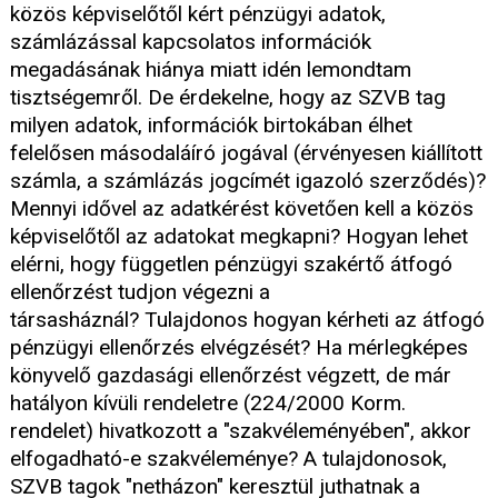
közös képviselőtől kért pénzügyi adatok,
számlázással kapcsolatos információk
megadásának hiánya miatt idén lemondtam
tisztségemről. De érdekelne, hogy az SZVB tag
milyen adatok, információk birtokában élhet
felelősen másodaláíró jogával (érvényesen kiállított
számla, a számlázás jogcímét igazoló szerződés)?
Mennyi idővel az adatkérést követően kell a közös
képviselőtől az adatokat megkapni? Hogyan lehet
elérni, hogy független pénzügyi szakértő átfogó
ellenőrzést tudjon végezni a
társasháznál? Tulajdonos hogyan kérheti az átfogó
pénzügyi ellenőrzés elvégzését? Ha mérlegképes
könyvelő gazdasági ellenőrzést végzett, de már
hatályon kívüli rendeletre (224/2000 Korm.
rendelet) hivatkozott a "szakvéleményében", akkor
elfogadható-e szakvéleménye? A tulajdonosok,
SZVB tagok "netházon" keresztül juthatnak a