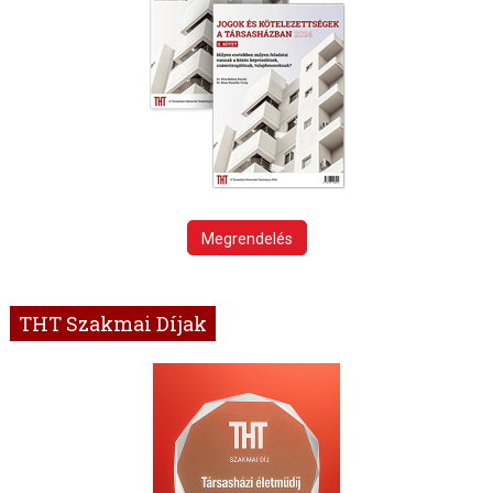
Megrendelés
THT Szakmai Díjak