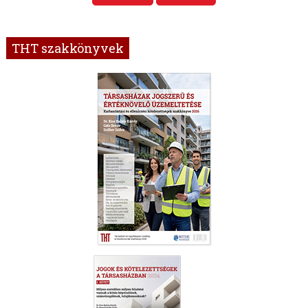
THT szakkönyvek