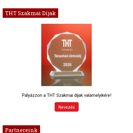
THT Szakmai Díjak
Pályázzon a THT Szakmai díjak valamelyikére!
Nevezés
Partnereink