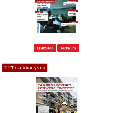
Előfizetés
Archívum
THT szakkönyvek