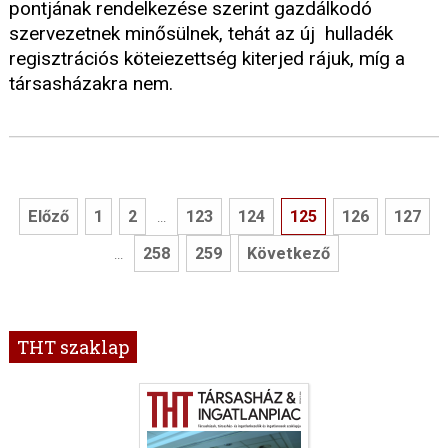
pontjának rendelkezése szerint gazdálkodó
szervezetnek minősülnek, tehát az új hulladék
regisztrációs köteiezettség kiterjed rájuk, míg a
társasházakra nem.
Előző
1
2
123
124
125
126
127
...
258
259
Következő
...
THT szaklap