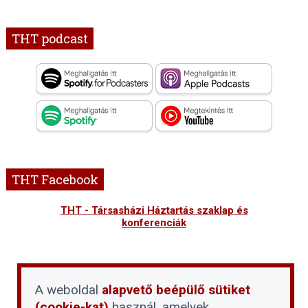
THT podcast
THT Facebook
THT - Társasházi Háztartás szaklap és
konferenciák
A weboldal
alapvető beépülő sütiket
(cookie-kat)
használ, amelyek