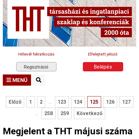
Hírlevél feliratkozás
Elfelejtett jelszó
Belépés
Regisztráció
MENÜ
Előző
1
2
123
124
125
126
127
...
258
259
Következő
...
Megjelent a THT májusi száma