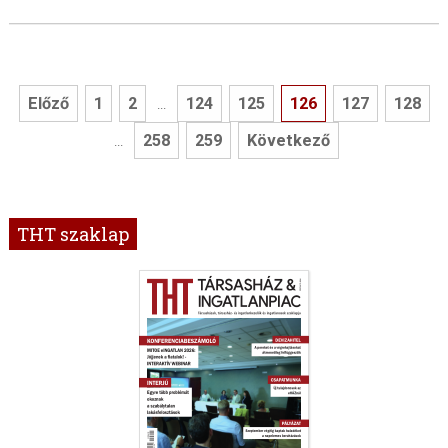
Előző
1
2
124
125
126
127
128
...
258
259
Következő
...
THT szaklap