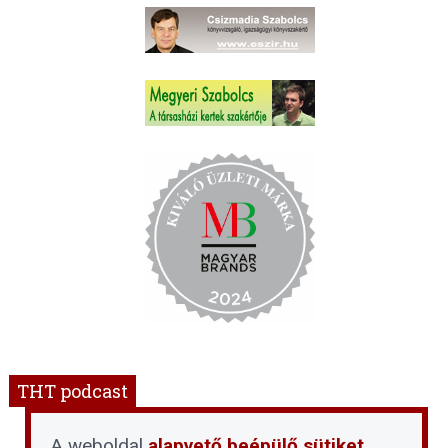
THT podcast
A weboldal
alapvető beépülő sütiket