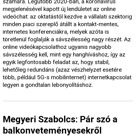
számára. Legutóbb 2020-ban, a koronavírus
megjelenésével kapott új lendületet az online
videóchat: az oktatástól kezdve a vállalati szektorig
minden piaci szereplő átállt a kontakt-mentes,
internetes konferenciákra, melyek azóta is
töretlenül foglalják a sávszélesség nagy részét. Az
online videókapcsolathoz ugyanis nagyobb
sávszélesség kell, mint egy hanghíváshoz, így az
egyik legfontosabb feladat az, hogy stabil,
lehetőleg redundáns (azaz vészhelyzet esetére
több, például 5G-s mobilinternet) internetkapcsolat
legyen a gondtalan lebonyolításhoz.
Megyeri Szabolcs: Pár szó a
balkonveteményesekről