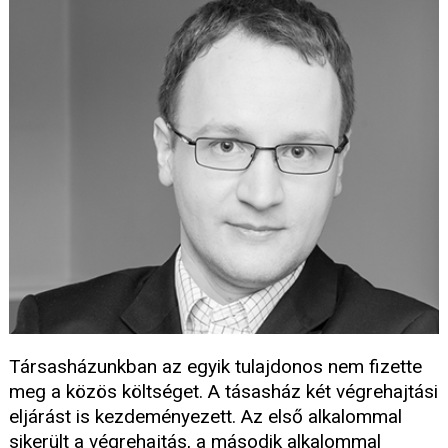
Társasházunkban az egyik tulajdonos nem fizette
meg a közös költséget. A tásasház két végrehajtási
eljárást is kezdeményezett. Az első alkalommal
sikerült a végrehajtás, a második alkalommal