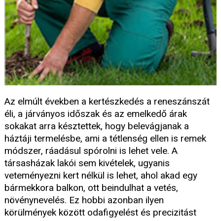
Az elmúlt években a kertészkedés a reneszánszát
éli, a járványos időszak és az emelkedő árak
sokakat arra késztettek, hogy belevágjanak a
háztáji termelésbe, ami a tétlenség ellen is remek
módszer, ráadásul spórolni is lehet vele. A
társasházak lakói sem kivételek, ugyanis
veteményezni kert nélkül is lehet, ahol akad egy
bármekkora balkon, ott beindulhat a vetés,
növénynevelés. Ez hobbi azonban ilyen
körülmények között odafigyelést és precizitást