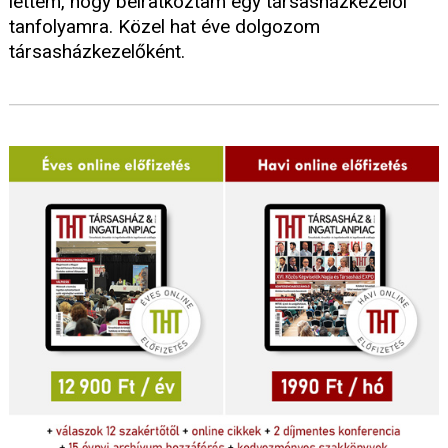
lettem, hogy beiratkoztam egy társasházkezelői
tanfolyamra. Közel hat éve dolgozom
társasházkezelőként.