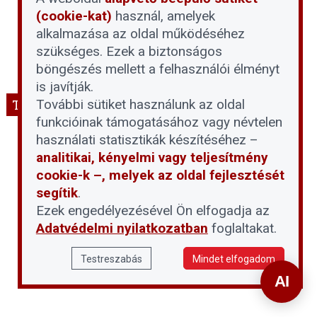
(cookie-kat)
használ, amelyek
alkalmazása az oldal működéséhez
szükséges. Ezek a biztonságos
böngészés mellett a felhasználói élményt
is javítják.
További sütiket használunk az oldal
THT Facebook
funkcióinak támogatásához vagy névtelen
THT - Társasházi Háztartás szaklap és
használati statisztikák készítéséhez –
konferenciák
analitikai, kényelmi vagy teljesítmény
cookie-k –, melyek az oldal fejlesztését
segítik
.
Ezek engedélyezésével Ön elfogadja az
Adatvédelmi nyilatkozatban
foglaltakat.
Testreszabás
Mindet elfogadom