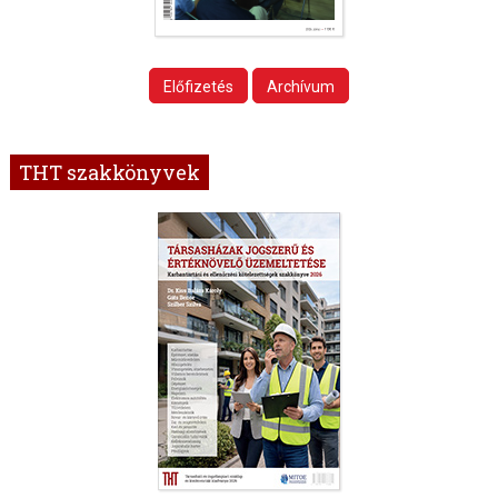
Előfizetés
Archívum
THT szakkönyvek