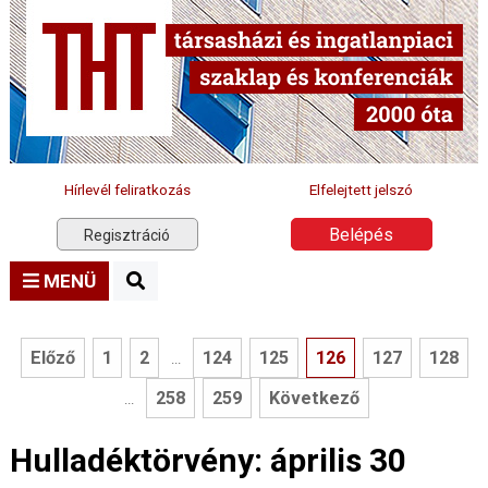
Hírlevél feliratkozás
Elfelejtett jelszó
Belépés
Regisztráció
MENÜ
Előző
1
2
124
125
126
127
128
...
258
259
Következő
...
Hulladéktörvény: április 30