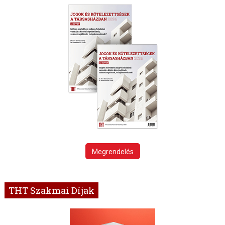
Megrendelés
THT Szakmai Díjak