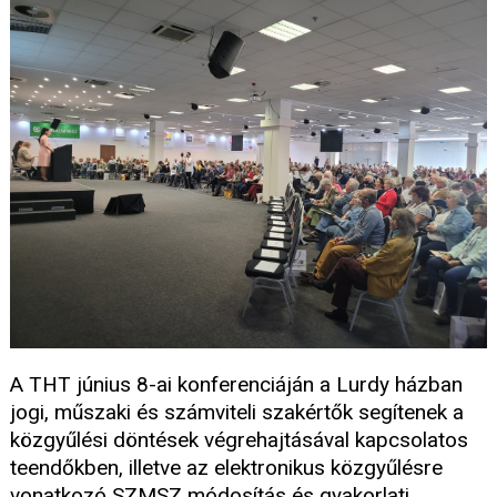
A THT június 8-ai konferenciáján a Lurdy házban
jogi, műszaki és számviteli szakértők segítenek a
közgyűlési döntések végrehajtásával kapcsolatos
teendőkben, illetve az elektronikus közgyűlésre
vonatkozó SZMSZ módosítás és gyakorlati