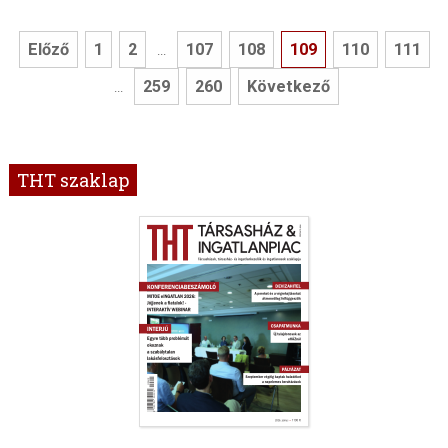
Előző
1
2
107
108
109
110
111
...
259
260
Következő
...
THT szaklap