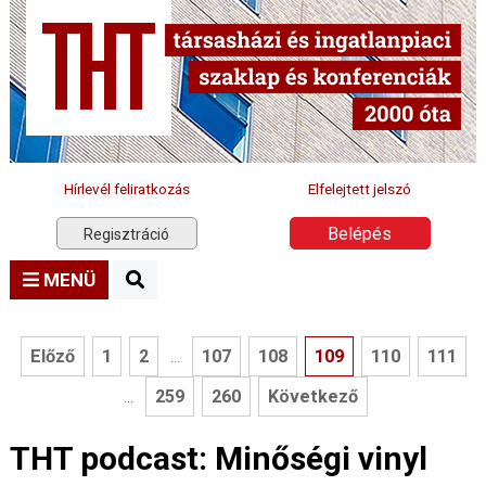
Hírlevél feliratkozás
Elfelejtett jelszó
Belépés
Regisztráció
MENÜ
Előző
1
2
107
108
109
110
111
...
259
260
Következő
...
THT podcast: Minőségi vinyl