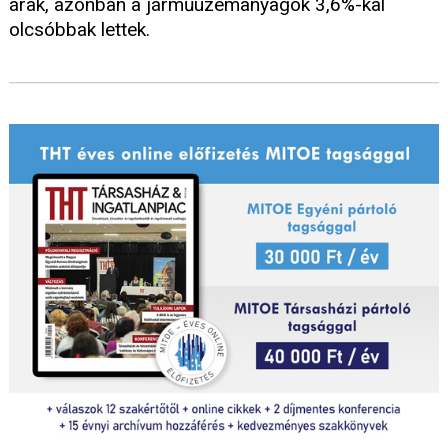
árak, azonban a járműüzemanyagok 3,6%-kal
olcsóbbak lettek.