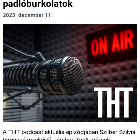
padlóburkolatok
2023. december 11.
A THT podcast aktuális epizódjában Szilber Szilvia
társasházszakértő Jámbor Zsolt mérnök