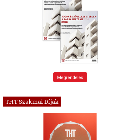
Megrendelés
THT Szakmai Díjak