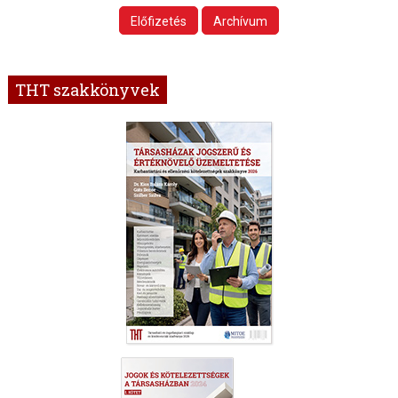
Előfizetés
Archívum
THT szakkönyvek