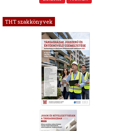
THT szakkönyvek