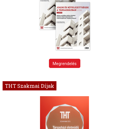
Megrendelés
THT Szakmai Díjak