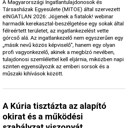
A Magyarországi Ingatlantulajdonosok és
Társasházak Egyesülete (MITOE) által szervezett
eINGATLAN 2026: Jöjjenek a fiatalok! webinar
harmadik kerekasztal-beszélgetése egy sokak által
félreértett területet, az ingatlankezelést vette
górcső alá. Az ingatlankezelő nem egyszerűen egy
„másik nevű közös képviselő", hanem egy olyan
profi vagyonkezelő, akinek a megbízó nevében,
tulajdonosi szemlélettel kell eljárnia, miközben napi
szinten egyensúlyozik az emberi sorsok és a
műszaki kihívások között.
A Kúria tisztázta az alapító
okirat és a működési
szabályzat viszonyát