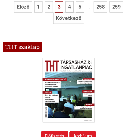
Előző
1
2
3
4
5
258
259
...
Következő
THT szaklap
Előfizetés
Archívum