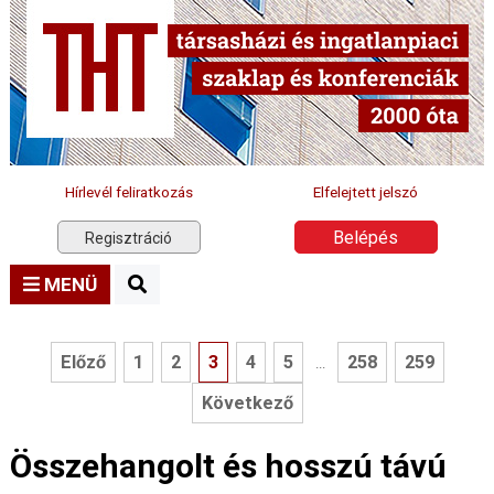
Hírlevél feliratkozás
Elfelejtett jelszó
Belépés
Regisztráció
MENÜ
Előző
1
2
3
4
5
258
259
...
Következő
Összehangolt és hosszú távú