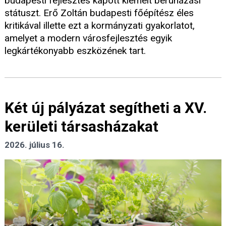
budapesti fejlesztés kapott kiemelt beruházási
státuszt. Erő Zoltán budapesti főépítész éles
kritikával illette ezt a kormányzati gyakorlatot,
amelyet a modern városfejlesztés egyik
legkártékonyabb eszközének tart.
Két új pályázat segítheti a XV.
kerületi társasházakat
2026. július 16.