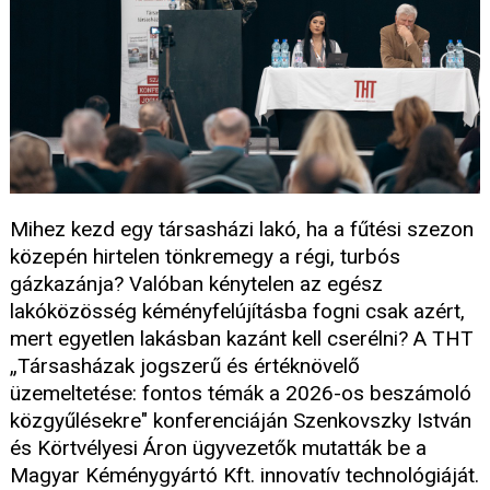
Mihez kezd egy társasházi lakó, ha a fűtési szezon
közepén hirtelen tönkremegy a régi, turbós
gázkazánja? Valóban kénytelen az egész
lakóközösség kéményfelújításba fogni csak azért,
mert egyetlen lakásban kazánt kell cserélni? A THT
„Társasházak jogszerű és értéknövelő
üzemeltetése: fontos témák a 2026-os beszámoló
közgyűlésekre" konferenciáján Szenkovszky István
és Körtvélyesi Áron ügyvezetők mutatták be a
Magyar Kéménygyártó Kft. innovatív technológiáját.