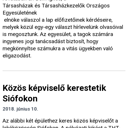
Társasházak és Társasházkezelők Országos
Egyesületének
elnöke válaszol a lap előfizetőinek kérdéseire,
melyek közül egy-egy választ hírlevelünk olvasóival
is megosztunk. Az egyesület, a tagok számára
ingyenes jogi tanácsadást biztosít, hogy
megkönnyítse számukra a vitás ügyekben való
eligazodást.
Közös képviselő kerestetik
Siófokon
2018. június 10.
Az alábbi két épülethez keres közös képviselőt a
lakóközösség Siófokon. A pályázati kiírást a THT-