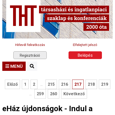
Hírlevél feliratkozás
Elfelejtett jelszó
Belépés
Regisztráció
MENÜ
Előző
1
2
215
216
217
218
219
...
259
260
Következő
...
eHáz újdonságok - Indul a