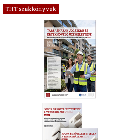
THT szakkönyvek