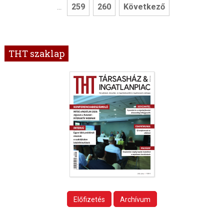
259
260
Következő
...
THT szaklap
Előfizetés
Archívum