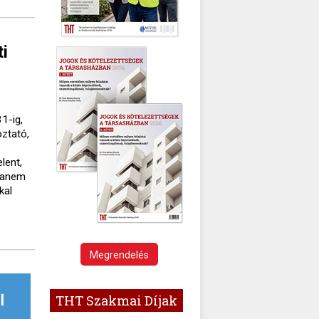
ti
1-ig,
oztató,
lent,
 hanem
kal
Megrendelés
THT Szakmai Díjak