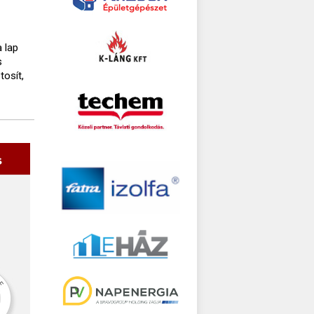
 lap
s
tosít,