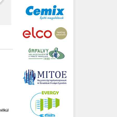
élkül