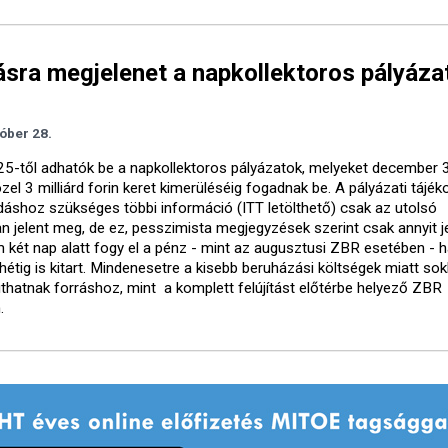
ásra megjelenet a napkollektoros pályáza
s
óber 28.
25-től adhatók be a napkollektoros pályázatok, melyeket december 3
zel 3 milliárd forin keret kimerüléséig fogadnak be. A pályázati tájék
dáshoz szükséges többi információ (ITT letölthető) csak az utolsó
an jelent meg, de ez, pesszimista megjegyzések szerint csak annyit je
 két nap alatt fogy el a pénz - mint az augusztusi ZBR esetében -
hétig is kitart. Mindenesetre a kisebb beruházási költségek miatt sok
uthatnak forráshoz, mint a komplett felújítást előtérbe helyező ZBR
.