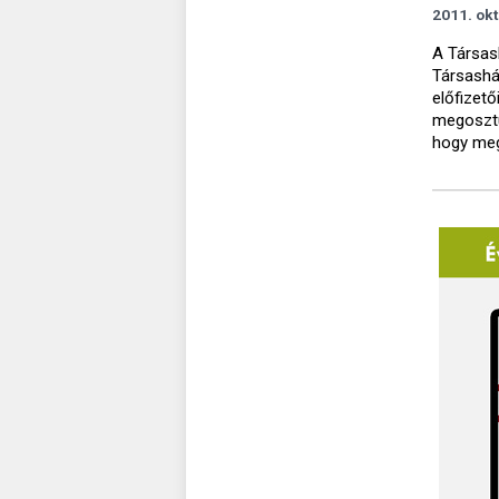
2011. okt
A Társas
Társashá
előfizető
megosztu
hogy meg