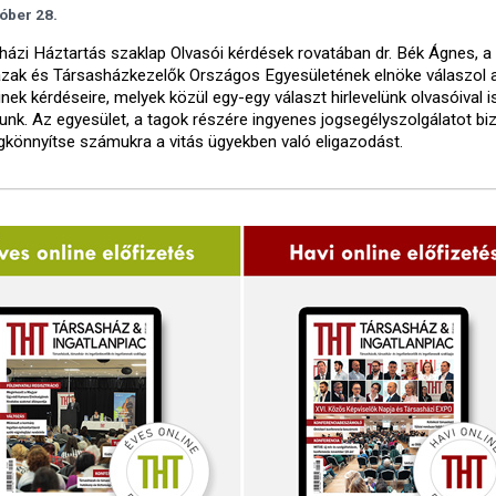
óber 28.
házi Háztartás szaklap Olvasói kérdések rovatában dr. Bék Ágnes, a
zak és Társasházkezelők Országos Egyesületének elnöke válaszol a
inek kérdéseire, melyek közül egy-egy választ hirlevelünk olvasóival i
nk. Az egyesület, a tagok részére ingyenes jogsegélyszolgálatot biz
könnyítse számukra a vitás ügyekben való eligazodást.