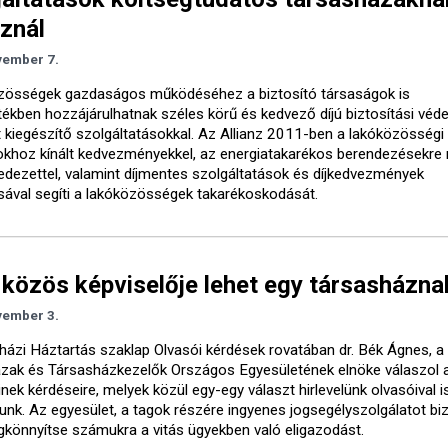
nznál
vember 7.
zösségek gazdaságos működéséhez a biztosító társaságok is
ékben hozzájárulhatnak széles körű és kedvező díjú biztosítási vé
t kiegészítő szolgáltatásokkal. Az Allianz 2011-ben a lakóközösségi
okhoz kínált kedvezményekkel, az energiatakarékos berendezésekre 
fedezettel, valamint díjmentes szolgáltatások és díjkedvezmények
ásával segíti a lakóközösségek takarékoskodását.
közös képviselője lehet egy társasházna
vember 3.
házi Háztartás szaklap Olvasói kérdések rovatában dr. Bék Ágnes, a
zak és Társasházkezelők Országos Egyesületének elnöke válaszol a
inek kérdéseire, melyek közül egy-egy választ hirlevelünk olvasóival i
nk. Az egyesület, a tagok részére ingyenes jogsegélyszolgálatot biz
könnyítse számukra a vitás ügyekben való eligazodást.