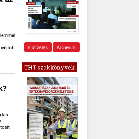
delemmel
nyújtott
Előfizetés
Archívum
THT szakkönyvek
k?
 lap
s
tosít,