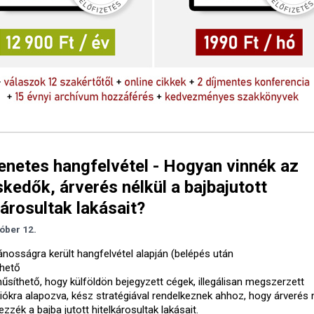
netes hangfelvétel - Hogyan vinnék az
kedők, árverés nélkül a bajbajutott
károsultak lakásait?
óber 12.
ánosságra került hangfelvétel alapján (belépés után
thető
nűsíthető, hogy külföldön bejegyzett cégek, illegálisan megszerzett
iókra alapozva, kész stratégiával rendelkeznek ahhoz, hogy árverés n
zék a bajba jutott hitelkárosultak lakásait.