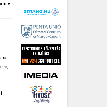
a hírre
 lap
s
tosít,
i