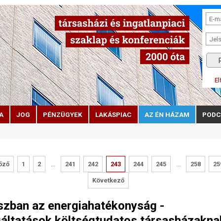
El
A
JOG
PÉNZÜGYEK
LAKÁSPIAC
AZ ÉN HÁZAM
PODC
őző
1
2
...
241
242
243
244
245
...
258
25
Következő
zban az energiahatékonyság -
áltatások költségtudatos társasházakna