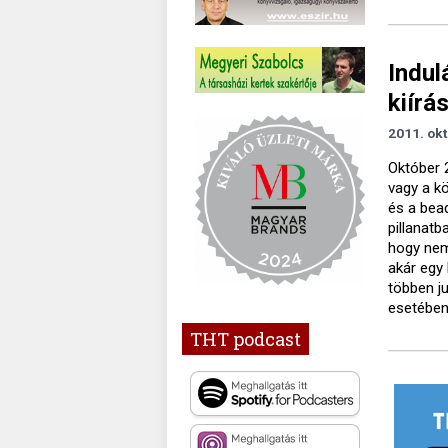
Indul
kiírá
2011. okt
Október 
vagy a kö
és a bea
pillanatb
hogy nem
akár egy 
többen j
esetében
THT podcast