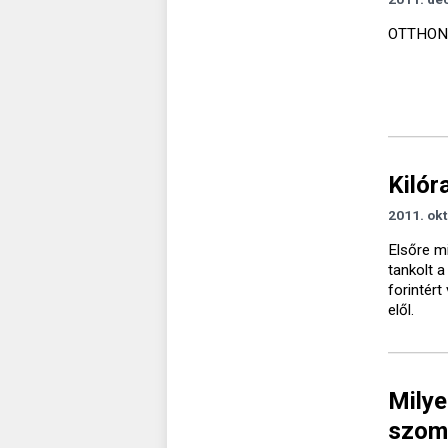
OTTHON
Kilór
2011. okt
Elsőre m
tankolt a
forintér
elől.
Milye
szom