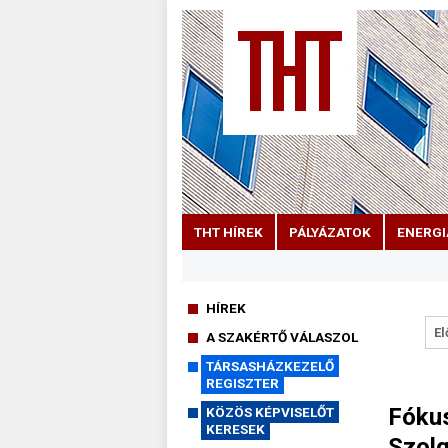
THT HÍREK
PÁLYÁZATOK
ENERGI
HÍREK
El
A SZAKÉRTŐ VÁLASZOL
TÁRSASHÁZKEZELŐ
REGISZTER
Fókus
KÖZÖS KÉPVISELŐT
KERESEK
Szolg