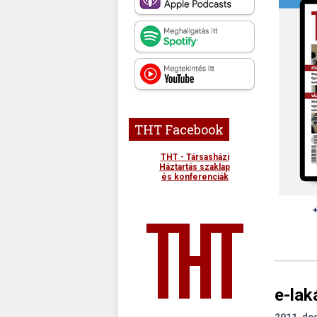
THT Facebook
THT - Társasházi
Háztartás szaklap
és konferenciák
e-lak
2011. de