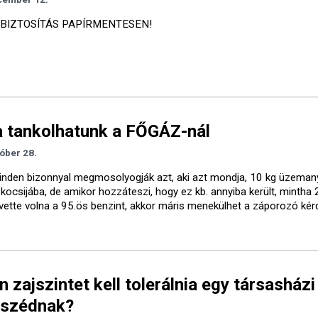
BIZTOSÍTÁS PAPÍRMENTESEN!
a tankolhatunk a FŐGÁZ-nál
óber 28.
inden bizonnyal megmosolyogják azt, aki azt mondja, 10 kg üzeman
 kocsijába, de amikor hozzáteszi, hogy ez kb. annyiba került, mintha
t vette volna a 95.ös benzint, akkor máris menekülhet a záporozó ké
n zajszintet kell tolerálnia egy társasházi
szédnak?