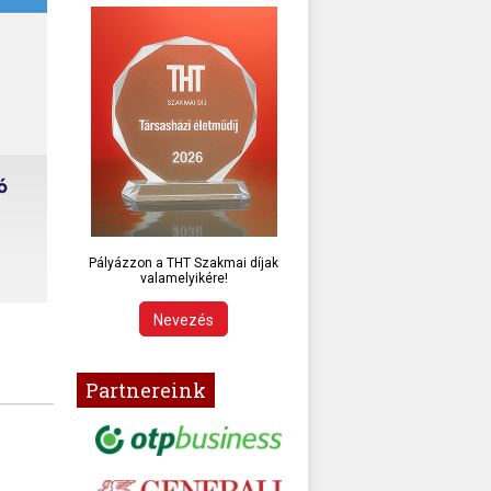
Pályázzon a THT Szakmai díjak
valamelyikére!
Nevezés
Partnereink