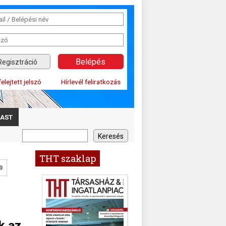
Regisztráció
felejtett jelszó
Hírlevél feliratkozás
AST
THT szaklap
9
k az