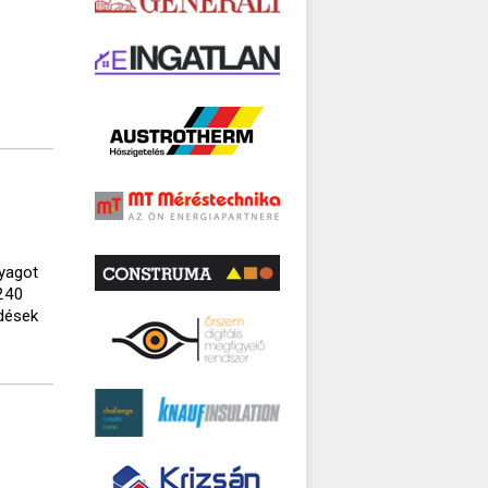
yagot
 240
rdések