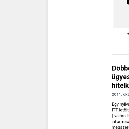
Döbbe
ügyes
hitel
2011. okt
Egy nyilv
ITT letöl
) valószí
informác
megszerez