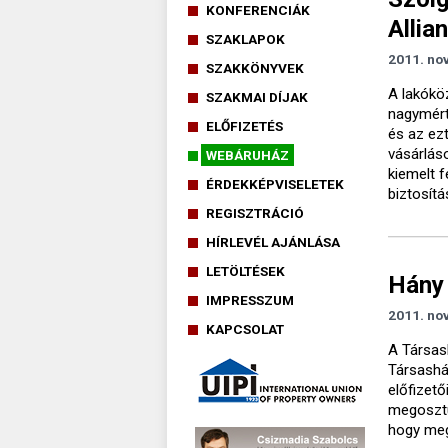
KONFERENCIÁK
Allia
SZAKLAPOK
2011. no
SZAKKÖNYVEK
A lakókö
SZAKMAI DÍJAK
nagymért
ELŐFIZETÉS
és az ez
vásárlás
WEBÁRUHÁZ
kiemelt 
ÉRDEKKÉPVISELETEK
biztosít
REGISZTRÁCIÓ
HÍRLEVÉL AJÁNLÁSA
LETÖLTÉSEK
Hány 
IMPRESSZUM
2011. no
KAPCSOLAT
A Társas
Társashá
előfizető
megosztu
hogy meg