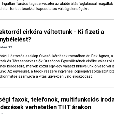
Ingatlan Tanács tagszervezetei az alábbi állásfoglalással reagáltak 
shitel-törlesztésekkel kapcsolatos válságjelenségekre.
ktorról cirkóra váltottunk - Ki fizeti a
nybélelést?
óber 12.
házi Háztartás szaklap Olvasói kérdések rovatában dr. Bék Ágnes, a
zak és Társasházkezelők Országos Egyesületének elnöke válaszol a
inek kérdéseire, melyek közül egy-egy választ hirlevelünk olvasóival i
nk. Az egyesület, a tagok részére ingyenes jogsegélyszolgálatot biz
könnyítse számukra a vitás ügyekben való eligazodást.
égi faxok, telefonok, multifunkciós iroda
dezések verhetetlen THT árakon