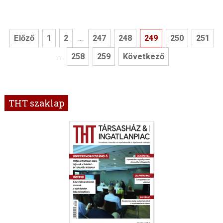
Előző
1
2
247
248
249
250
251
...
258
259
Következő
...
THT szaklap