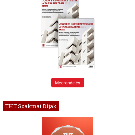
Megrendelés
THT Szakmai Díjak