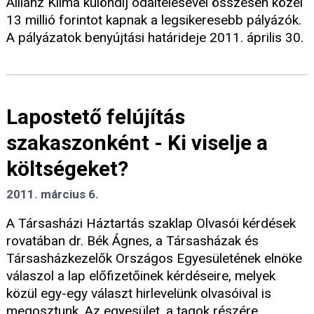
Allianz Klíma különdíj odaítélésével összesen közel
13 millió forintot kapnak a legsikeresebb pályázók.
A pályázatok benyújtási határideje 2011. április 30.
Lapostető felújítás
szakaszonként - Ki viselje a
költségeket?
2011. március 6.
A Társasházi Háztartás szaklap Olvasói kérdések
rovatában dr. Bék Ágnes, a Társasházak és
Társasházkezelők Országos Egyesületének elnöke
válaszol a lap előfizetőinek kérdéseire, melyek
közül egy-egy választ hirlevelünk olvasóival is
megosztunk. Az egyesület, a tagok részére