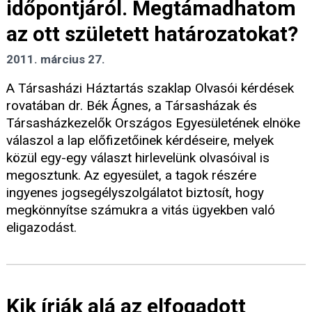
időpontjáról. Megtámadhatom
az ott született határozatokat?
2011. március 27.
A Társasházi Háztartás szaklap Olvasói kérdések
rovatában dr. Bék Ágnes, a Társasházak és
Társasházkezelők Országos Egyesületének elnöke
válaszol a lap előfizetőinek kérdéseire, melyek
közül egy-egy választ hirlevelünk olvasóival is
megosztunk. Az egyesület, a tagok részére
ingyenes jogsegélyszolgálatot biztosít, hogy
megkönnyítse számukra a vitás ügyekben való
eligazodást.
Kik írják alá az elfogadott