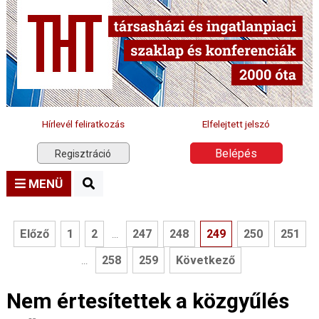
Hírlevél feliratkozás
Elfelejtett jelszó
Belépés
Regisztráció
MENÜ
Előző
1
2
247
248
249
250
251
...
258
259
Következő
...
Nem értesítettek a közgyűlés