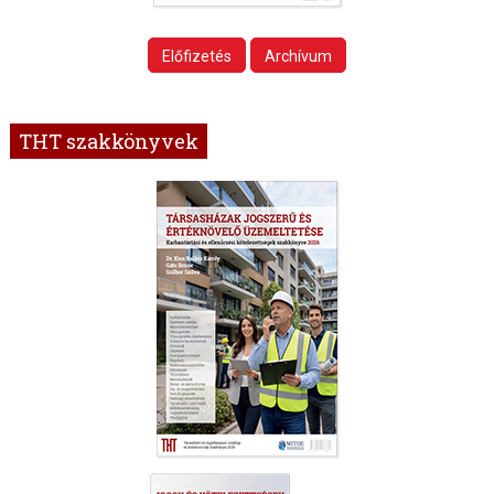
Előfizetés
Archívum
THT szakkönyvek