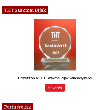
THT Szakmai Díjak
Pályázzon a THT Szakmai díjak valamelyikére!
Nevezés
Partnereink