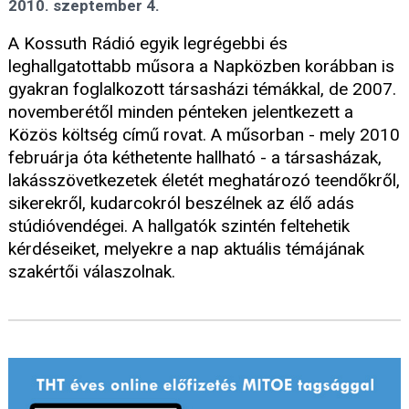
2010. szeptember 4.
A Kossuth Rádió egyik legrégebbi és
leghallgatottabb műsora a Napközben korábban is
gyakran foglalkozott társasházi témákkal, de 2007.
novemberétől minden pénteken jelentkezett a
Közös költség című rovat. A műsorban - mely 2010
februárja óta kéthetente hallható - a társasházak,
lakásszövetkezetek életét meghatározó teendőkről,
sikerekről, kudarcokról beszélnek az élő adás
stúdióvendégei. A hallgatók szintén feltehetik
kérdéseiket, melyekre a nap aktuális témájának
szakértői válaszolnak.