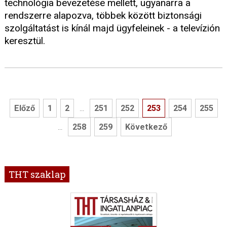
technológia bevezetése mellett, ugyanarra a
rendszerre alapozva, többek között biztonsági
szolgáltatást is kínál majd ügyfeleinek - a televízión
keresztül.
Előző
1
2
251
252
253
254
255
...
258
259
Következő
...
THT szaklap