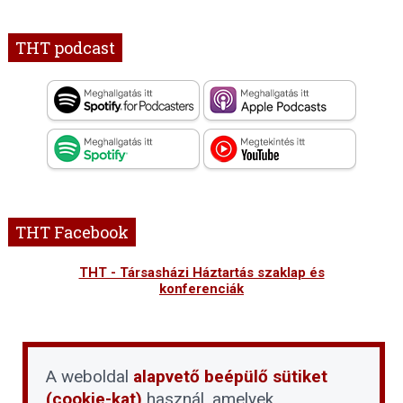
THT podcast
THT Facebook
THT - Társasházi Háztartás szaklap és
konferenciák
A weboldal
alapvető beépülő sütiket
(cookie-kat)
használ, amelyek