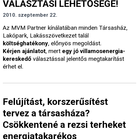
VÁLASZTÁSI LEHETŐSÉGE!
2010. szeptember 22.
Az MVM Partner kínálatában minden Társasház,
Lakópark, Lakásszövetkezet talál
költséghatékony
, előnyös megoldást.
Kérjen ajánlatot
, mert
egy jó villamosenergia-
kereskedő
választással jelentős megtakarítást
érhet el.
Felújítást, korszerűsítést
tervez a társasháza?
Csökkentené a rezsi terheket
energiatakarékos