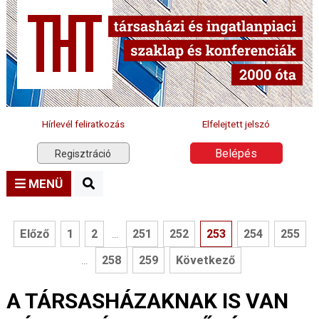
Hírlevél feliratkozás
Elfelejtett jelszó
Belépés
Regisztráció
MENÜ
Előző
1
2
251
252
253
254
255
...
258
259
Következő
...
A TÁRSASHÁZAKNAK IS VAN