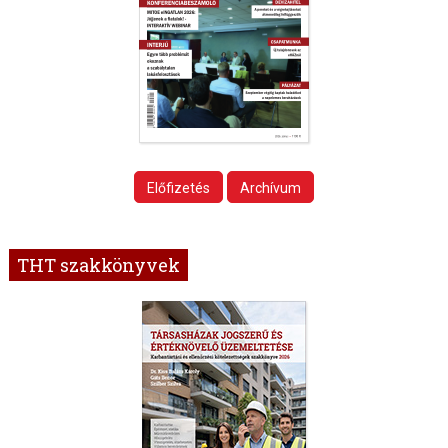
Előfizetés
Archívum
THT szakkönyvek