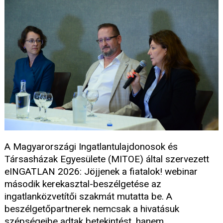
A Magyarországi Ingatlantulajdonosok és
Társasházak Egyesülete (MITOE) által szervezett
eINGATLAN 2026: Jöjjenek a fiatalok! webinar
második kerekasztal-beszélgetése az
ingatlanközvetítői szakmát mutatta be. A
beszélgetőpartnerek nemcsak a hivatásuk
szépségeibe adtak betekintést, hanem