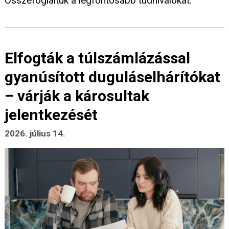
Összefoglaltuk a legfontosabb tudnivalókat.
Elfogták a túlszámlázással
gyanúsított duguláselhárítókat
– várják a károsultak
jelentkezését
2026. július 14.