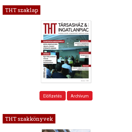
THT szaklap
Előfizetés
Archívum
THT szakkönyvek