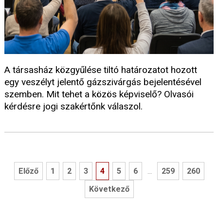
A társasház közgyűlése tiltó határozatot hozott
egy veszélyt jelentő gázszivárgás bejelentésével
szemben. Mit tehet a közös képviselő? Olvasói
kérdésre jogi szakértőnk válaszol.
Előző
1
2
3
4
5
6
259
260
...
Következő