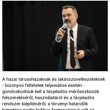
A hazai társasházaknak és lakásszövetkezeteknek
- bizonyos feltételek teljesülése esetén -
gondoskodniuk kell a távjeladós mérőeszközök
felszereléséről, használatáról és a távjeladós
rendszer kiépítéséről, a törvényi határidők
betartása pedig kritikus fontosságúvá vált az