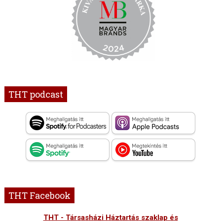
THT podcast
THT Facebook
THT - Társasházi Háztartás szaklap és