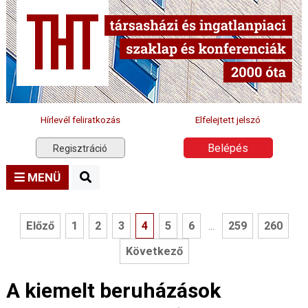
Hírlevél feliratkozás
Elfelejtett jelszó
Belépés
Regisztráció
MENÜ
Előző
1
2
3
4
5
6
259
260
...
Következő
A kiemelt beruházások