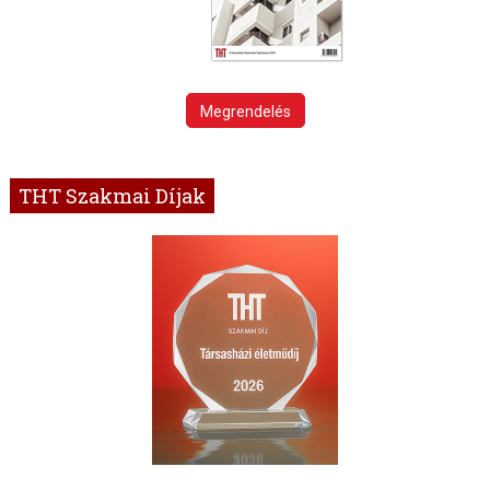
Megrendelés
THT Szakmai Díjak