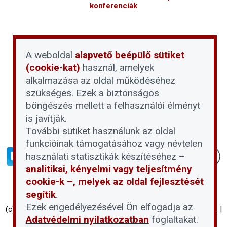
konferenciák
A weboldal
alapvető beépülő sütiket
(cookie-kat)
használ, amelyek
alkalmazása az oldal működéséhez
szükséges. Ezek a biztonságos
böngészés mellett a felhasználói élményt
is javítják.
További sütiket használunk az oldal
funkcióinak támogatásához vagy névtelen
használati statisztikák készítéséhez –
analitikai, kényelmi vagy teljesítmény
cookie-k –, melyek az oldal fejlesztését
segítik
.
Ezek engedélyezésével Ön elfogadja az
(c) Társasházi Háztartás 2026 | Proptech Digital Investment Zrt. |
Adatvédelmi nyilatkozatban
foglaltakat.
Minden jog fenntartva