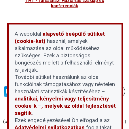
THT - Társasházi Háztartás szaklap és
konferenciák
A weboldal
alapvető beépülő sütiket
(cookie-kat)
használ, amelyek
alkalmazása az oldal működéséhez
szükséges. Ezek a biztonságos
böngészés mellett a felhasználói élményt
is javítják.
További sütiket használunk az oldal
funkcióinak támogatásához vagy névtelen
használati statisztikák készítéséhez –
analitikai, kényelmi vagy teljesítmény
cookie-k –, melyek az oldal fejlesztését
segítik
.
Ezek engedélyezésével Ön elfogadja az
(c) Társasházi Háztartás 2026 | Proptech Digital Investment Zrt. |
Adatvédelmi nyilatkozatban
foglaltakat.