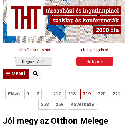
Hírlevél feliratkozás
Elfelejtett jelszó
Belépés
Regisztráció
MENÜ
Előző
1
2
217
218
219
220
221
...
258
259
Következő
...
Jól megy az Otthon Melege