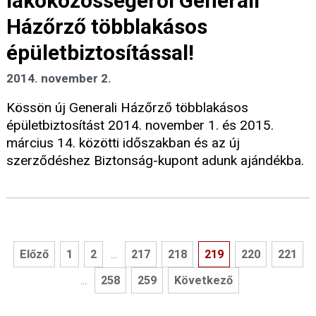
lakóközösségéről Generali
Házőrző többlakásos
épületbiztosítással!
2014. november 2.
Kössön új Generali Házőrző többlakásos
épületbiztosítást 2014. november 1. és 2015.
március 14. közötti időszakban és az új
szerződéshez Biztonság-kupont adunk ajándékba.
Előző
1
2
217
218
219
220
221
...
258
259
Következő
...