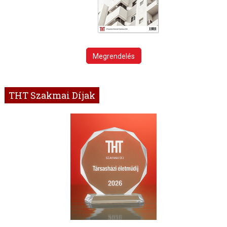
Megrendelés
THT Szakmai Díjak