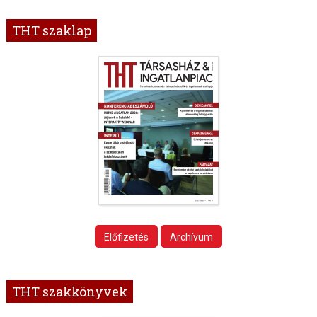
THT szaklap
Előfizetés
Archívum
THT szakkönyvek