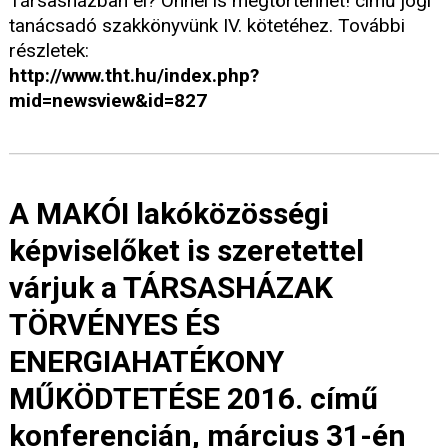
Társasházban él? Önnel is megtörténhet! című jogi
tanácsadó szakkönyvünk IV. kötetéhez. További
részletek:
http://www.tht.hu/index.php?
mid=newsview&id=827
A MAKÓI lakóközösségi
képviselőket is szeretettel
várjuk a TÁRSASHÁZAK
TÖRVÉNYES ÉS
ENERGIAHATÉKONY
MŰKÖDTETÉSE 2016. című
konferencián, március 31-én