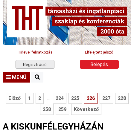
Hírlevél feliratkozás
Elfelejtett jelszó
Belépés
Regisztráció
MENÜ
Előző
1
2
224
225
226
227
228
...
258
259
Következő
...
A KISKUNFÉLEGYHÁZÁN