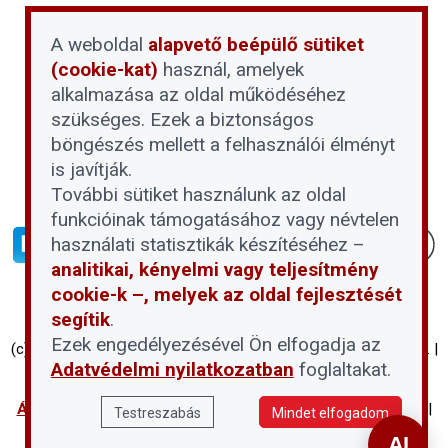
A weboldal
alapvető beépülő sütiket
(cookie-kat)
használ, amelyek
alkalmazása az oldal működéséhez
szükséges. Ezek a biztonságos
böngészés mellett a felhasználói élményt
is javítják.
További sütiket használunk az oldal
funkcióinak támogatásához vagy névtelen
használati statisztikák készítéséhez –
analitikai, kényelmi vagy teljesítmény
cookie-k –, melyek az oldal fejlesztését
segítik
.
Ezek engedélyezésével Ön elfogadja az
(c) Társasházi Háztartás 2026 | Proptech Digital Investment Zrt. |
Adatvédelmi nyilatkozatban
foglaltakat.
Minden jog fenntartva
Általános Szerződési Feltételek
|
Adatvédelmi nyilatkozat
|
Testreszabás
Mindet elfogadom
Süti beállítások