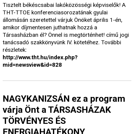
Tisztelt békéscsabai lakóközösségi képviselők! A
THT-TTOE konferenciasorozatának gyulai
állomásán szeretettel várjuk Önöket április 1-én,
amikor díjmentesen juthatnak hozzá a
Társasházban él? Önnel is megtörténhet! című jogi
tanácsadó szakkönyvünk IV. kötetéhez. További
részletek:
http://www.tht.hu/index.php?
mid=newsview&id=828
NAGYKANIZSÁN ez a program
várja Önt a TÁRSASHÁZAK
TÖRVÉNYES ÉS
ENERGIAHATÉKONY