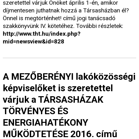
szeretettel várjuk Önöket április 1-én, amikor
díjmentesen juthatnak hozzá a Társasházban él?
Önnel is megtörténhet! című jogi tanácsadó
szakkönyvünk IV. kötetéhez. További részletek:
http://www.tht.hu/index.php?
mid=newsview&id=828
A MEZŐBERÉNYI lakóközösségi
képviselőket is szeretettel
várjuk a TÁRSASHÁZAK
TÖRVÉNYES ÉS
ENERGIAHATÉKONY
MŰKÖDTETÉSE 2016. című