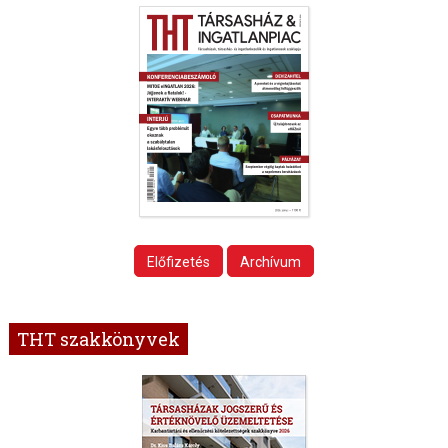
Előfizetés
Archívum
THT szakkönyvek