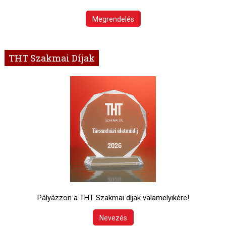
Megrendelés
THT Szakmai Díjak
Pályázzon a THT Szakmai díjak valamelyikére!
Nevezés