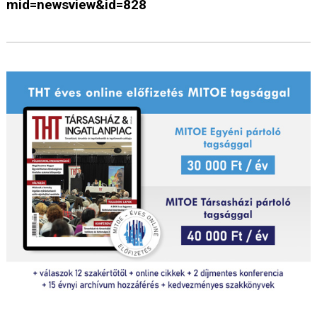
mid=newsview&id=828