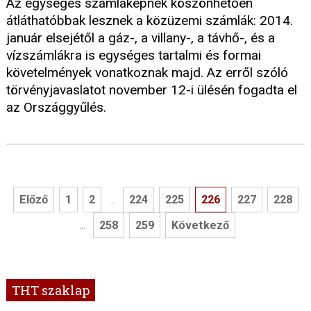
Az egységes számlaképnek köszönhetően
átláthatóbbak lesznek a közüzemi számlák: 2014.
január elsejétől a gáz-, a villany-, a távhő-, és a
vízszámlákra is egységes tartalmi és formai
követelmények vonatkoznak majd. Az erről szóló
törvényjavaslatot november 12-i ülésén fogadta el
az Országgyűlés.
Előző
1
2
224
225
226
227
228
...
258
259
Következő
...
THT szaklap