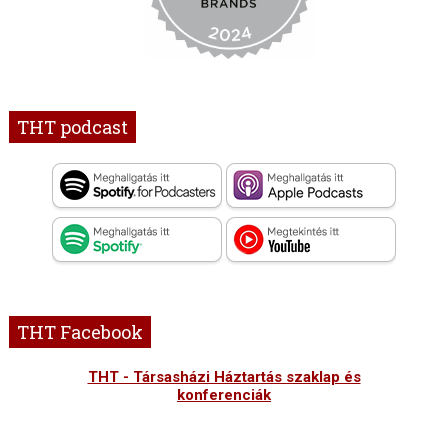
THT podcast
THT Facebook
THT - Társasházi Háztartás szaklap és
konferenciák