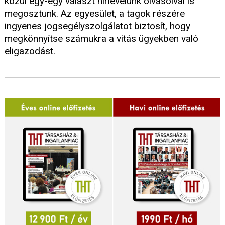
közül egy-egy választ hirlevelünk olvasóival is
megosztunk. Az egyesület, a tagok részére
ingyenes jogsegélyszolgálatot biztosít, hogy
megkönnyítse számukra a vitás ügyekben való
eligazodást.