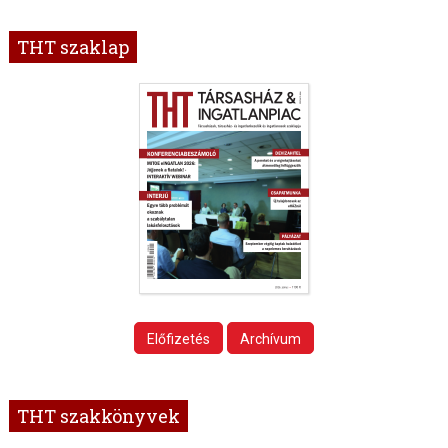
THT szaklap
Előfizetés
Archívum
THT szakkönyvek