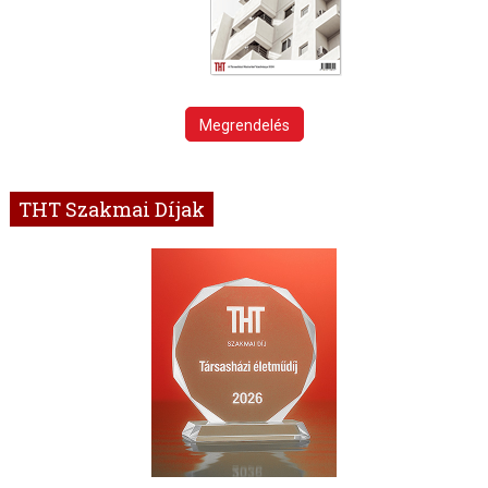
Megrendelés
THT Szakmai Díjak