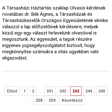
A Társasházi Háztartás szaklap Olvasói kérdések
rovatában dr. Bék Ágnes, a Társasházak és
Társasházkezelők Országos Egyesületének elnöke
válaszol a lap előfizetőinek kérdéseire, melyek
közül egy-egy választ hirlevelünk olvasóival is
megosztunk. Az egyesület, a tagok részére
ingyenes jogsegélyszolgálatot biztosít, hogy
megkönnyítse számukra a vitás ügyekben való
eligazodást.
Előző
1
2
241
242
243
244
245
...
258
259
Következő
...