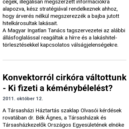
cégek, illegálisan megszerzett információkra
alapozva, kész stratégiával rendelkeznek ahhoz,
hogy árverés nélkül megszerezzék a bajba jutott
hitelkárosultak lakásait.
A Magyar Ingatlan Tanács tagszervezetei az alábbi
állásfoglalással reagáltak a hírre és a lakáshitel-
törlesztésekkel kapcsolatos válságjelenségekre.
Konvektorról cirkóra váltottunk
- Ki fizeti a kéménybélelést?
2011. október 12.
A Társasházi Háztartás szaklap Olvasói kérdések
rovatában dr. Bék Ágnes, a Társasházak és
Társasházkezelők Országos Egyesületének elnöke