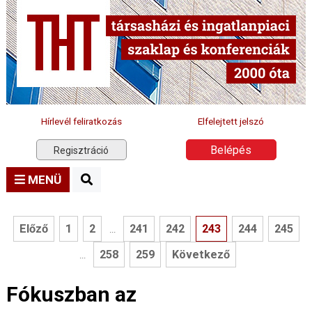
Hírlevél feliratkozás
Elfelejtett jelszó
Belépés
Regisztráció
MENÜ
Előző
1
2
241
242
243
244
245
...
258
259
Következő
...
Fókuszban az