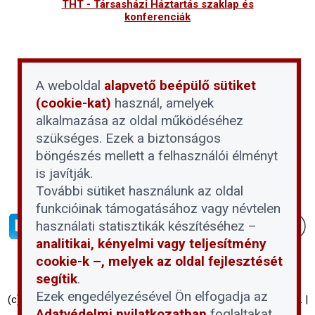
THT - Társasházi Háztartás szaklap és
konferenciák
A weboldal
alapvető beépülő sütiket
(cookie-kat)
használ, amelyek
alkalmazása az oldal működéséhez
szükséges. Ezek a biztonságos
böngészés mellett a felhasználói élményt
is javítják.
További sütiket használunk az oldal
funkcióinak támogatásához vagy névtelen
használati statisztikák készítéséhez –
analitikai, kényelmi vagy teljesítmény
cookie-k –, melyek az oldal fejlesztését
segítik
.
Ezek engedélyezésével Ön elfogadja az
(c) Társasházi Háztartás 2026 | Proptech Digital Investment Zrt. |
Adatvédelmi nyilatkozatban
foglaltakat.