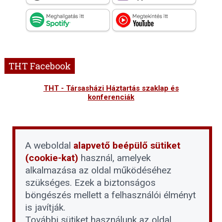
THT Facebook
THT - Társasházi Háztartás szaklap és
konferenciák
A weboldal
alapvető beépülő sütiket
(cookie-kat)
használ, amelyek
alkalmazása az oldal működéséhez
szükséges. Ezek a biztonságos
böngészés mellett a felhasználói élményt
is javítják.
További sütiket használunk az oldal