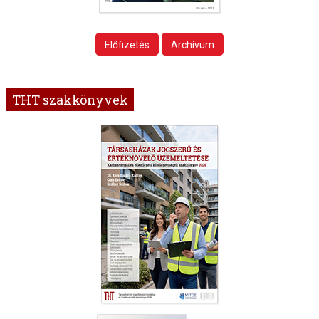
Előfizetés
Archívum
THT szakkönyvek