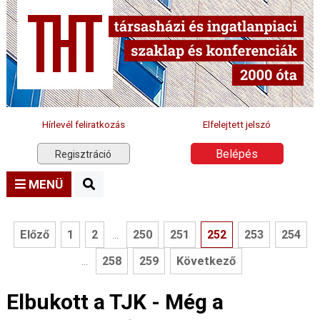
Hírlevél feliratkozás
Elfelejtett jelszó
Belépés
Regisztráció
MENÜ
Előző
1
2
250
251
252
253
254
...
258
259
Következő
...
Elbukott a TJK - Még a