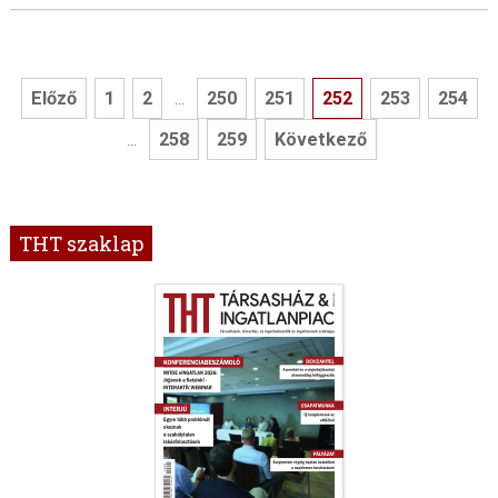
Előző
1
2
250
251
252
253
254
...
258
259
Következő
...
THT szaklap