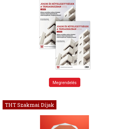
Megrendelés
THT Szakmai Díjak