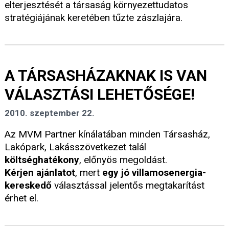
elterjesztését a társaság környezettudatos
stratégiájának keretében tűzte zászlajára.
A TÁRSASHÁZAKNAK IS VAN
VÁLASZTÁSI LEHETŐSÉGE!
2010. szeptember 22.
Az MVM Partner kínálatában minden Társasház,
Lakópark, Lakásszövetkezet talál
költséghatékony
, előnyös megoldást.
Kérjen ajánlatot
, mert
egy jó villamosenergia-
kereskedő
választással jelentős megtakarítást
érhet el.