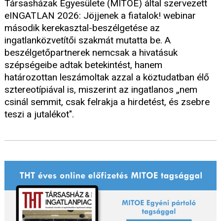
Társasházak Egyesülete (MITOE) által szervezett
eINGATLAN 2026: Jöjjenek a fiatalok! webinar
második kerekasztal-beszélgetése az
ingatlanközvetítői szakmát mutatta be. A
beszélgetőpartnerek nemcsak a hivatásuk
szépségeibe adtak betekintést, hanem
határozottan leszámoltak azzal a köztudatban élő
sztereotípiával is, miszerint az ingatlanos „nem
csinál semmit, csak felrakja a hirdetést, és zsebre
teszi a jutalékot".