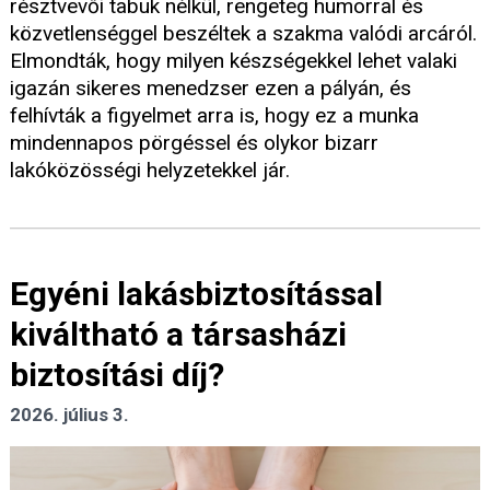
résztvevői tabuk nélkül, rengeteg humorral és
közvetlenséggel beszéltek a szakma valódi arcáról.
Elmondták, hogy milyen készségekkel lehet valaki
igazán sikeres menedzser ezen a pályán, és
felhívták a figyelmet arra is, hogy ez a munka
mindennapos pörgéssel és olykor bizarr
lakóközösségi helyzetekkel jár.
Egyéni lakásbiztosítással
kiváltható a társasházi
biztosítási díj?
2026. július 3.