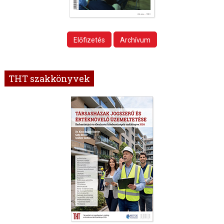
Előfizetés
Archívum
THT szakkönyvek