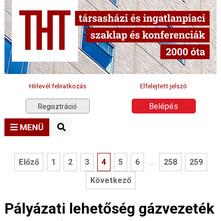
Hírlevél feliratkozás
Elfelejtett jelszó
Belépés
Regisztráció
MENÜ
Előző
1
2
3
4
5
6
258
259
...
Következő
Pályázati lehetőség gázvezeték