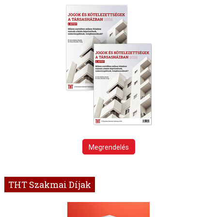
Megrendelés
THT Szakmai Díjak