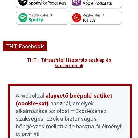
THT Facebook
THT - Társasházi Háztartás szaklap és
konferenciák
A weboldal
alapvető beépülő sütiket
(cookie-kat)
használ, amelyek
alkalmazása az oldal működéséhez
szükséges. Ezek a biztonságos
böngészés mellett a felhasználói élményt
is javítják.