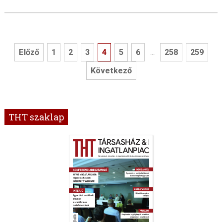
Előző
1
2
3
4
5
6
258
259
...
Következő
THT szaklap