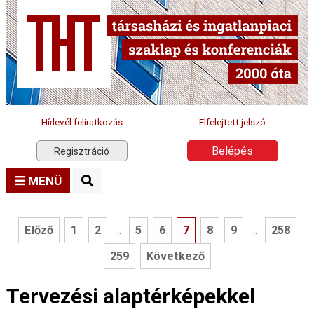
Hírlevél feliratkozás
Elfelejtett jelszó
Belépés
Regisztráció
MENÜ
Előző
1
2
5
6
7
8
9
258
...
...
259
Következő
Tervezési alaptérképekkel