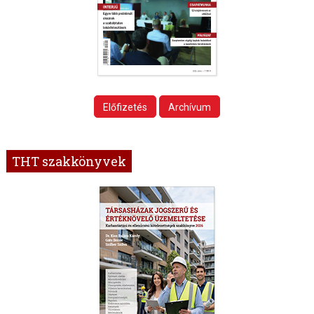
Előfizetés
Archívum
THT szakkönyvek