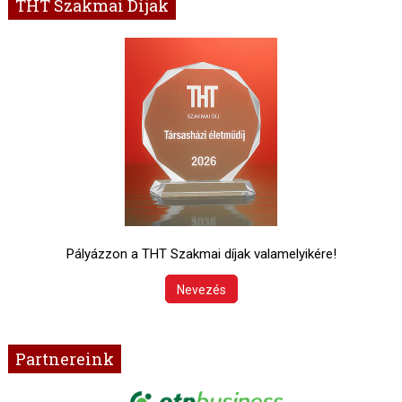
THT Szakmai Díjak
Pályázzon a THT Szakmai díjak valamelyikére!
Nevezés
Partnereink