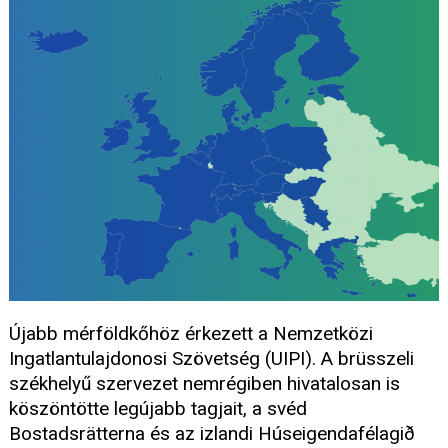
Újabb mérföldkőhöz érkezett a Nemzetközi
Ingatlantulajdonosi Szövetség (UIPI). A brüsszeli
székhelyű szervezet nemrégiben hivatalosan is
köszöntötte legújabb tagjait, a svéd
Bostadsrätterna és az izlandi Húseigendafélagið