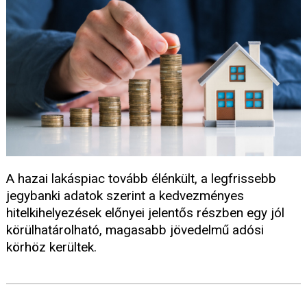
A hazai lakáspiac tovább élénkült, a legfrissebb
jegybanki adatok szerint a kedvezményes
hitelkihelyezések előnyei jelentős részben egy jól
körülhatárolható, magasabb jövedelmű adósi
körhöz kerültek.