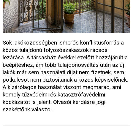
Sok lakóközösségben ismerős konfliktusforrás a
közös tulajdonú folyosószakaszok rácsos
lezárása. A társasház évekkel ezelőtt hozzájárult a
beépítéshez, ám több tulajdonosváltás után az új
lakók már sem használati díjat nem fizetnek, sem
pótkulcsot nem biztosítanak a közös képviselőnek.
A kizárólagos használat viszont megmarad, ami
komoly tűzvédelmi és katasztrófavédelmi
kockázatot is jelent. Olvasói kérdésre jogi
szakértőnk válaszol.