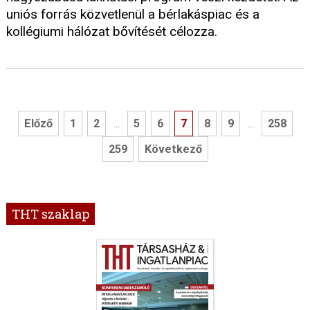
uniós forrás közvetlenül a bérlakáspiac és a
kollégiumi hálózat bővítését célozza.
Előző
1
2
5
6
7
8
9
258
...
...
259
Következő
THT szaklap