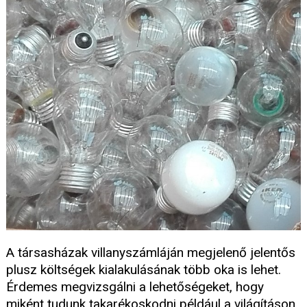
A társasházak villanyszámláján megjelenő jelentős
plusz költségek kialakulásának több oka is lehet.
Érdemes megvizsgálni a lehetőségeket, hogy
miként tudunk takarékoskodni például a világításon.