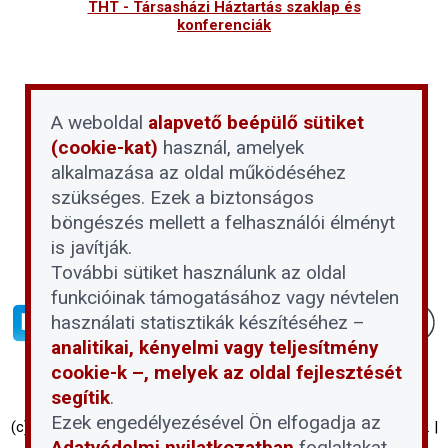
THT - Társasházi Háztartás szaklap és
konferenciák
A weboldal
alapvető beépülő sütiket
(cookie-kat)
használ, amelyek
alkalmazása az oldal működéséhez
szükséges. Ezek a biztonságos
böngészés mellett a felhasználói élményt
is javítják.
További sütiket használunk az oldal
funkcióinak támogatásához vagy névtelen
használati statisztikák készítéséhez –
analitikai, kényelmi vagy teljesítmény
cookie-k –, melyek az oldal fejlesztését
segítik
.
Ezek engedélyezésével Ön elfogadja az
(c) Társasházi Háztartás 2026 | Proptech Digital Investment Zrt. |
Adatvédelmi nyilatkozatban
foglaltakat.