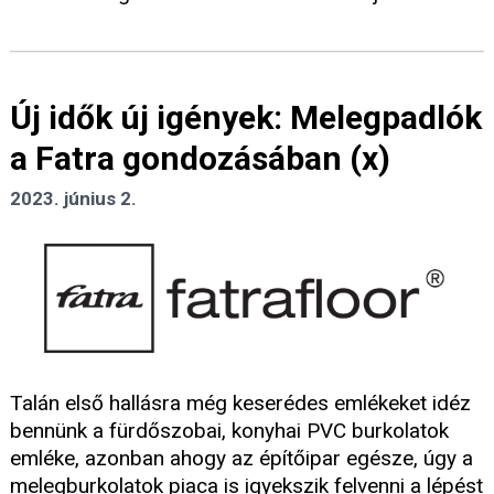
Új idők új igények: Melegpadlók
a Fatra gondozásában (x)
2023. június 2.
Talán első hallásra még keserédes emlékeket idéz
bennünk a fürdőszobai, konyhai PVC burkolatok
emléke, azonban ahogy az építőipar egésze, úgy a
melegburkolatok piaca is igyekszik felvenni a lépést