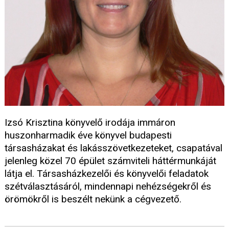
Izsó Krisztina könyvelő irodája immáron
huszonharmadik éve könyvel budapesti
társasházakat és lakásszövetkezeteket, csapatával
jelenleg közel 70 épület számviteli háttérmunkáját
látja el. Társasházkezelői és könyvelői feladatok
szétválasztásáról, mindennapi nehézségekről és
örömökről is beszélt nekünk a cégvezető.