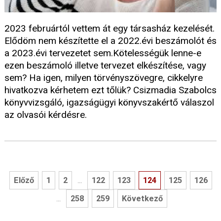
2023 februártól vettem át egy társasház kezelését.
Elődöm nem készítette el a 2022.évi beszámolót és
a 2023.évi tervezetet sem.Kötelességük lenne-e
ezen beszámoló illetve tervezet elkészítése, vagy
sem? Ha igen, milyen törvényszövegre, cikkelyre
hivatkozva kérhetem ezt tőlük? Csizmadia Szabolcs
könyvvizsgáló, igazságügyi könyvszakértő válaszol
az olvasói kérdésre.
Előző
1
2
122
123
124
125
126
...
258
259
Következő
...