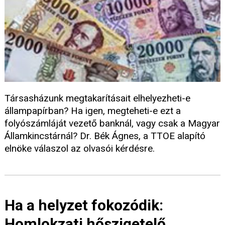
Társasházunk megtakarításait elhelyezheti-e
állampapírban? Ha igen, megteheti-e ezt a
folyószámláját vezető banknál, vagy csak a Magyar
Államkincstárnál? Dr. Bék Ágnes, a TTOE alapító
elnöke válaszol az olvasói kérdésre.
Ha a helyzet fokozódik:
Homlokzati hőszigetelő