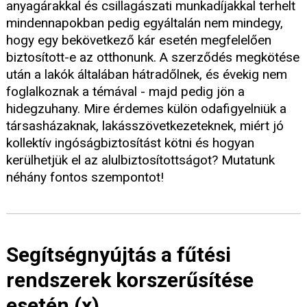
anyagárakkal és csillagászati munkadíjakkal terhelt
mindennapokban pedig egyáltalán nem mindegy,
hogy egy bekövetkező kár esetén megfelelően
biztosított-e az otthonunk. A szerződés megkötése
után a lakók általában hátradőlnek, és évekig nem
foglalkoznak a témával - majd pedig jön a
hidegzuhany. Mire érdemes külön odafigyelniük a
társasházaknak, lakásszövetkezeteknek, miért jó
kollektív ingóságbiztosítást kötni és hogyan
kerülhetjük el az alulbiztosítottságot? Mutatunk
néhány fontos szempontot!
Segítségnyújtás a fűtési
rendszerek korszerűsítése
esetén (x)