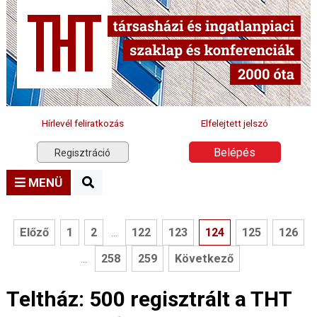
Hírlevél feliratkozás
Elfelejtett jelszó
Belépés
Regisztráció
MENÜ
Előző
1
2
122
123
124
125
126
...
258
259
Következő
...
Teltház: 500 regisztrált a THT