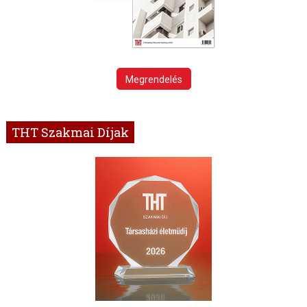
Megrendelés
THT Szakmai Díjak