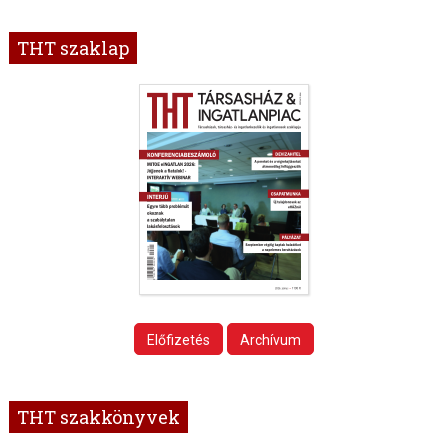
THT szaklap
Előfizetés
Archívum
THT szakkönyvek