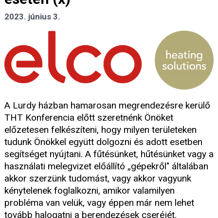
2023. június 3.
A Lurdy házban hamarosan megrendezésre kerülő
THT Konferencia előtt szeretnénk Önöket
előzetesen felkészíteni, hogy milyen területeken
tudunk Önökkel együtt dolgozni és adott esetben
segítséget nyújtani. A fűtésünket, hűtésünket vagy a
használati melegvizet előállító „gépekről" általában
akkor szerzünk tudomást, vagy akkor vagyunk
kénytelenek foglalkozni, amikor valamilyen
probléma van velük, vagy éppen már nem lehet
tovább halogatni a berendezések cseréjét.