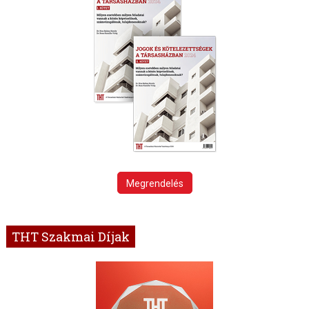
Megrendelés
THT Szakmai Díjak