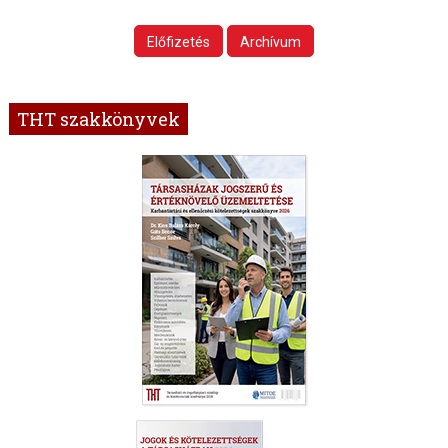
Előfizetés
Archívum
THT szakkönyvek