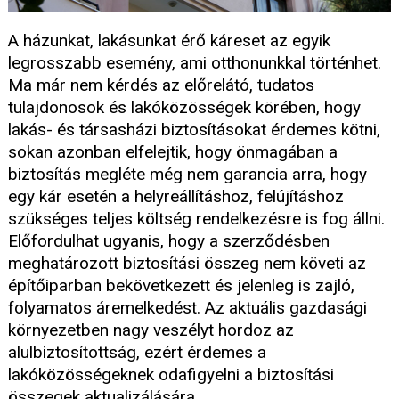
A házunkat, lakásunkat érő káreset az egyik
legrosszabb esemény, ami otthonunkkal történhet.
Ma már nem kérdés az előrelátó, tudatos
tulajdonosok és lakóközösségek körében, hogy
lakás- és társasházi biztosításokat érdemes kötni,
sokan azonban elfelejtik, hogy önmagában a
biztosítás megléte még nem garancia arra, hogy
egy kár esetén a helyreállításhoz, felújításhoz
szükséges teljes költség rendelkezésre is fog állni.
Előfordulhat ugyanis, hogy a szerződésben
meghatározott biztosítási összeg nem követi az
építőiparban bekövetkezett és jelenleg is zajló,
folyamatos áremelkedést. Az aktuális gazdasági
környezetben nagy veszélyt hordoz az
alulbiztosítottság, ezért érdemes a
lakóközösségeknek odafigyelni a biztosítási
összegek aktualizálására.