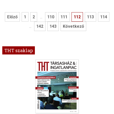
Előző
1
2
110
111
112
113
114
...
142
143
Következő
...
THT szaklap