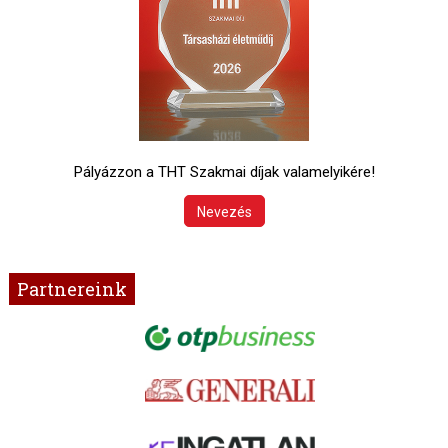
Pályázzon a THT Szakmai díjak valamelyikére!
Nevezés
Partnereink