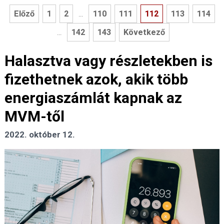
Előző
1
2
110
111
112
113
114
...
142
143
Következő
...
Halasztva vagy részletekben is
fizethetnek azok, akik több
energiaszámlát kapnak az
MVM-től
2022. október 12.