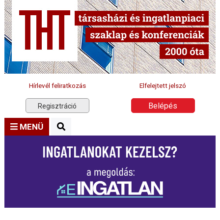
Hírlevél feliratkozás
Elfelejtett jelszó
Belépés
Regisztráció
MENÜ