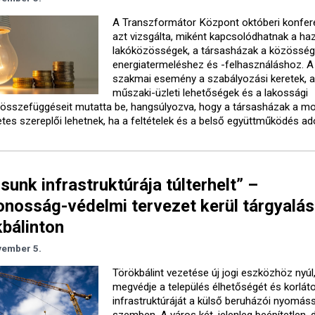
A Transzformátor Központ októberi konfer
azt vizsgálta, miként kapcsolódhatnak a haz
lakóközösségek, a társasházak a közösség
energiatermeléshez és -felhasználáshoz. A
szakmai esemény a szabályozási keretek, 
műszaki-üzleti lehetőségek és a lakossági
összefüggéseit mutatta be, hangsúlyozva, hogy a társasházak a mo
tes szereplői lehetnek, ha a feltételek és a belső együttműködés ado
sunk infrastruktúrája túlterhelt” –
nosság-védelmi tervezet kerül tárgyalás
bálinton
vember 5.
Törökbálint vezetése új jogi eszközhöz nyúl
megvédje a település élhetőségét és korlát
infrastruktúráját a külső beruházói nyomáss
szemben. A város két, jelenleg beépítetlen, 