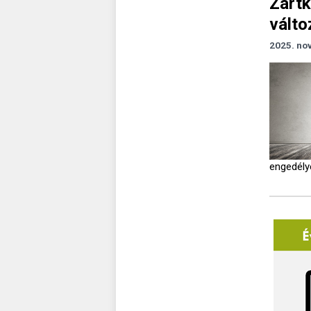
Zártk
válto
2025. no
engedély