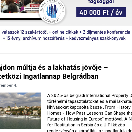
ajdon múltja és a lakhatás jövője –
tközi Ingatlannap Belgrádban
vember 4.
A 2025-ös belgrádi International Property 
történelmi tapasztalatokat és a mai lakhatá
kihívásokat kapcsolta össze „From History 
Homes - How Past Lessons Can Shape th
Future of Housing in Europe" mottóval. A 
for Restitution in Serbia és a UIPI közös
rendezvényén a kárpótlás, az ingatlantulajd