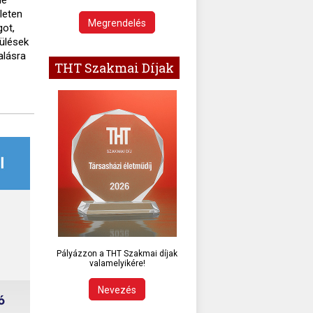
ületen
Megrendelés
got,
pülések
alásra
THT Szakmai Díjak
a
Pályázzon a THT Szakmai díjak
valamelyikére!
Nevezés