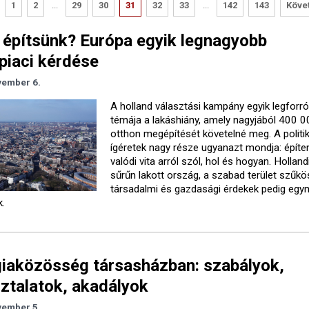
1
2
...
29
30
31
32
33
...
142
143
Köve
építsünk? Európa egyik legnagyobb
piaci kérdése
vember 6.
A holland választási kampány egyik legforr
témája a lakáshiány, amely nagyjából 400 
otthon megépítését követelné meg. A politik
ígéretek nagy része ugyanazt mondja: építeni
valódi vita arról szól, hol és hogyan. Holland
sűrűn lakott ország, a szabad terület szűkö
társadalmi és gazdasági érdekek pedig eg
k.
iaközösség társasházban: szabályok,
ztalatok, akadályok
vember 5.