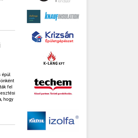
i
 épül.
 önként
ák fel
lesztési
a, hogy