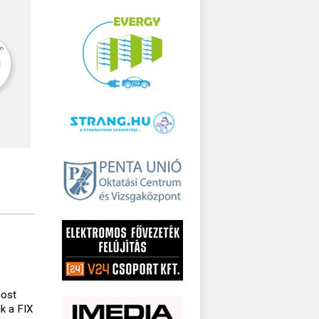
most
k a FIX