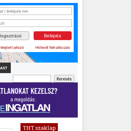
Regisztráció
felejtett jelszó
Hírlevél feliratkozás
AST
THT szaklap