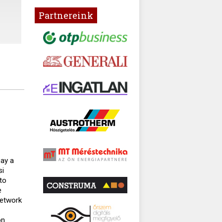
Partnereink
Day a
si
to
e
Network
on