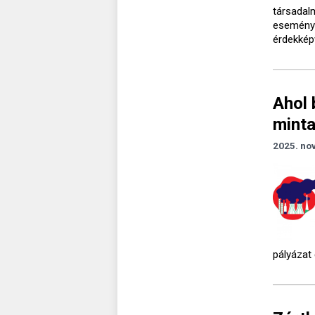
társadalm
eseménye
érdekképv
Ahol 
minta
2025. no
pályázat