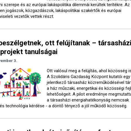
i szerepe és az európai lakáspolitika dilemmái kerültek terítékre. Az
n jogászok, közgazdászok, lakáspolitikai szakértők és európai
iseleti vezetők vettek részt.
beszélgetnek, ott felújítanak – társasház
projekt tanulságai
vember 3.
Ott valósul meg a felújítás, ahol közösség is
A Szolidáris Gazdaság Központ kutatói egy
jelentkező társasház közreműködésével tárt
a ház műszaki, energetikai és közösségi fej
lehetőségeit. A pilot eredménye megmutatt
a társasházi energiahatékonyság nemcsak
 és technológia kérdése - a döntő tényező a jól működő közösség.