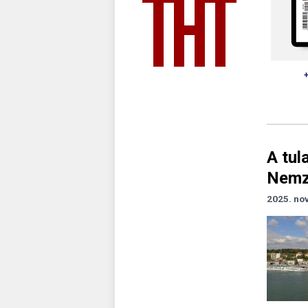
A tul
Nemze
2025. no