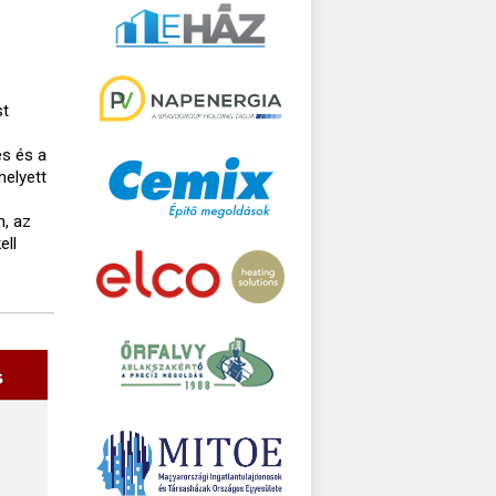
st
és és a
helyett
n, az
ell