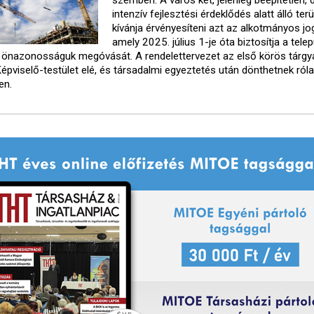
intenzív fejlesztési érdeklődés alatt álló ter
kívánja érvényesíteni azt az alkotmányos jo
amely 2025. július 1-je óta biztosítja a tele
önazonosságuk megóvását. A rendelettervezet az első körös tárgy
Képviselő-testület elé, és társadalmi egyeztetés után dönthetnek ról
en.