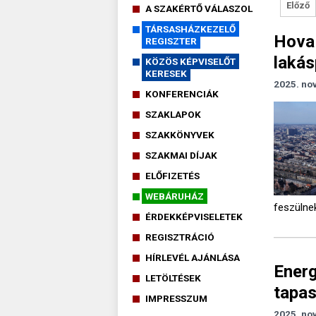
Előző
A SZAKÉRTŐ VÁLASZOL
TÁRSASHÁZKEZELŐ
Hova 
REGISZTER
lakás
KÖZÖS KÉPVISELŐT
KERESEK
2025. no
KONFERENCIÁK
SZAKLAPOK
SZAKKÖNYVEK
SZAKMAI DÍJAK
ELŐFIZETÉS
WEBÁRUHÁZ
feszülne
ÉRDEKKÉPVISELETEK
REGISZTRÁCIÓ
HÍRLEVÉL AJÁNLÁSA
Energ
LETÖLTÉSEK
tapas
IMPRESSZUM
2025. no