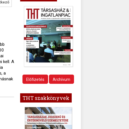
tkező
óbb
000
ai
 kell. A
ia
s, a
ymásnak
Előfizetés
Archívum
THT szakkönyvek