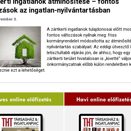
erti ingatlanok átminősítése – fontos
zások az ingatlan-nyilvántartásban
vember 3.
A zártkerti ingatlanok tulajdonosai előtt mo
fontos változások nyílnak meg: friss
kormányrendelet módosította az átminősít
nyilvántartás szabályait. Az eddigi útvesztő 
letisztultabb eljárás jön, de ahhoz, hogy egy
zártkerti terület hivatalosan is „kivetté" váljo
önkormányzatnak előbb külön rendeletben k
eznie ezt a lehetőséget.