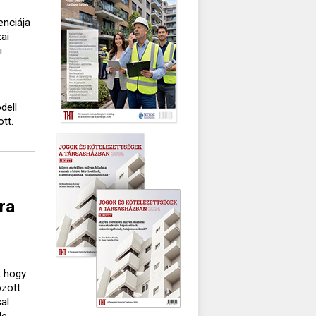
enciája
ai
i
a
dell
tt.
ra
, hogy
ozott
al
de