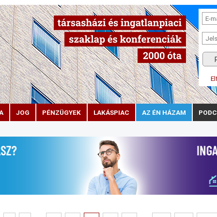
El
A
JOG
PÉNZÜGYEK
LAKÁSPIAC
AZ ÉN HÁZAM
PODC