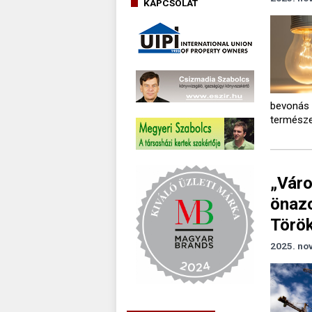
KAPCSOLAT
bevonás 
természe
„Váro
önazo
Török
2025. no