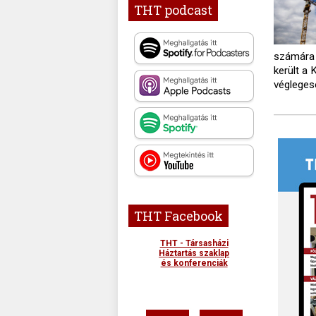
THT podcast
számára 
került a 
végleges
THT Facebook
THT - Társasházi
Háztartás szaklap
és konferenciák