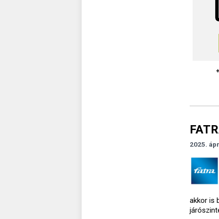
FATRA
2025. ápr
akkor is 
járószint