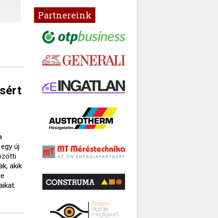
Partnereink
sért
a
 egy új
zötti
k, akik
re
aikat.