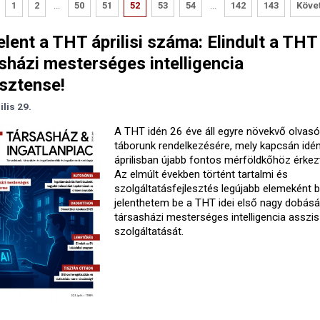
1
2
...
50
51
52
53
54
...
142
143
Köve
lent a THT áprilisi száma: Elindult a THT
sházi mesterséges intelligencia
sztense!
ilis 29.
A THT idén 26 éve áll egyre növekvő olvasó
táborunk rendelkezésére, mely kapcsán idé
áprilisban újabb fontos mérföldkőhöz érkez
Az elmúlt években történt tartalmi és
szolgáltatásfejlesztés legújabb elemeként 
jelenthetem be a THT idei első nagy dobásá
társasházi mesterséges intelligencia asszi
szolgáltatását.