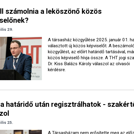
ll számolnia a leköszönő közös
selőnek?
ilis 29.
A társasház közgyűlése 2025. január 01. hat
választott új közös képviselőt. A beszámol
közgyűlést, az előírt határidő tartásával, má
közös képviselő hívja össze. A THT jogi sza
Dr. Kiss Balázs Károly válaszol az olvasói
kérdésre.
a határidő után regisztrálhatok - szakért
zol
ilis 25.
A Társasházam nem erősítette meg az elő