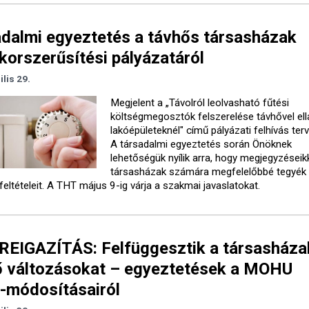
dalmi egyeztetés a távhős társasházak
korszerűsítési pályázatáról
ilis 29.
Megjelent a „Távolról leolvasható fűtési
költségmegosztók felszerelése távhővel ell
lakóépületeknél" című pályázati felhívás ter
A társadalmi egyeztetés során Önöknek
lehetőségük nyílik arra, hogy megjegyzéseik
társasházak számára megfelelőbbé tegyék
feltételeit. A THT május 9-ig várja a szakmai javaslatokat.
REIGAZÍTÁS: Felfüggesztik a társasháza
ő változásokat – egyeztetések a MOHU
-módosításairól