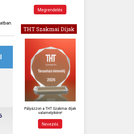
Megrendelés
atban.
THT Szakmai Díjak
Pályázzon a THT Szakmai díjak
valamelyikére!
Nevezés