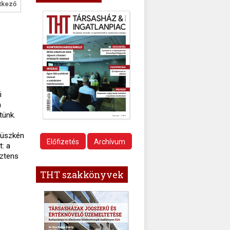
tkező
i
n
tünk.
büszkén
Előfizetés
Archívum
t: a
sztens
THT szakkönyvek