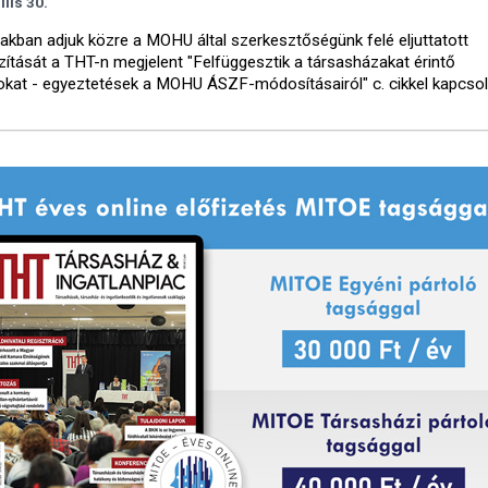
ilis 30.
iakban adjuk közre a MOHU által szerkesztőségünk felé eljuttatott
zítását a THT-n megjelent "Felfüggesztik a társasházakat érintő
okat - egyeztetések a MOHU ÁSZF-módosításairól" c. cikkel kapcsol