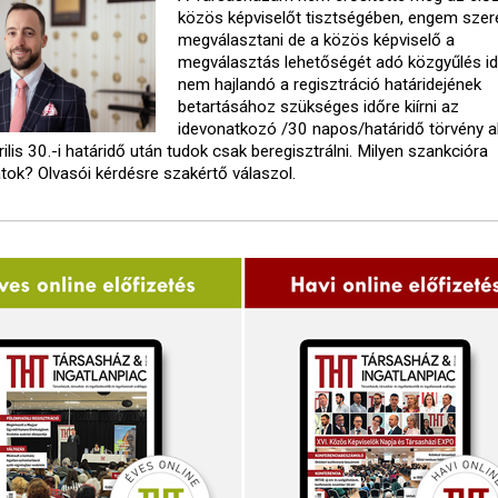
közös képviselőt tisztségében, engem sze
megválasztani de a közös képviselő a
megválasztás lehetőségét adó közgyűlés id
nem hajlandó a regisztráció határidejének
betartásához szükséges időre kiírni az
idevonatkozó /30 napos/határidő törvény al
rilis 30.-i határidő után tudok csak beregisztrálni. Milyen szankcióra
tok? Olvasói kérdésre szakértő válaszol.