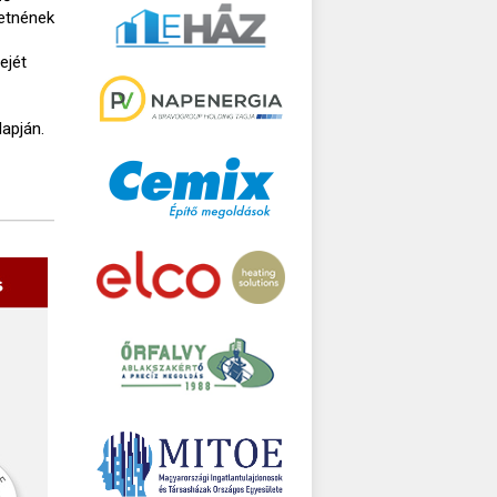
retnének
ejét
apján.