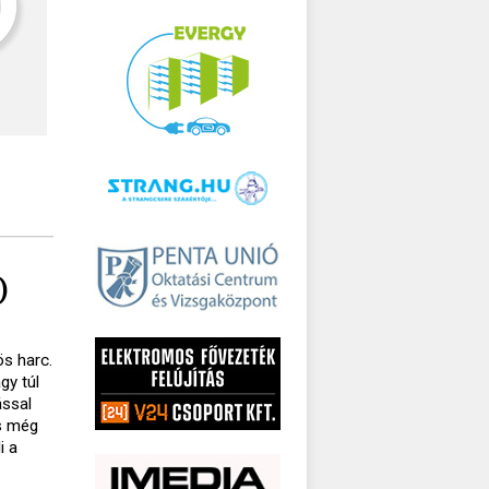
)
ös harc.
gy túl
ással
és még
i a