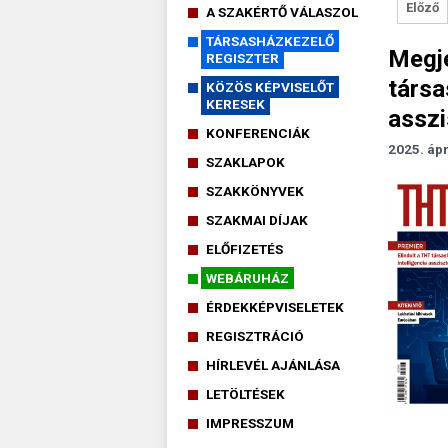
Előző
A SZAKÉRTŐ VÁLASZOL
TÁRSASHÁZKEZELŐ
Megje
REGISZTER
társa
KÖZÖS KÉPVISELŐT
KERESEK
asszi
KONFERENCIÁK
2025. ápr
SZAKLAPOK
SZAKKÖNYVEK
SZAKMAI DÍJAK
ELŐFIZETÉS
WEBÁRUHÁZ
ÉRDEKKÉPVISELETEK
REGISZTRÁCIÓ
HÍRLEVÉL AJÁNLÁSA
LETÖLTÉSEK
IMPRESSZUM