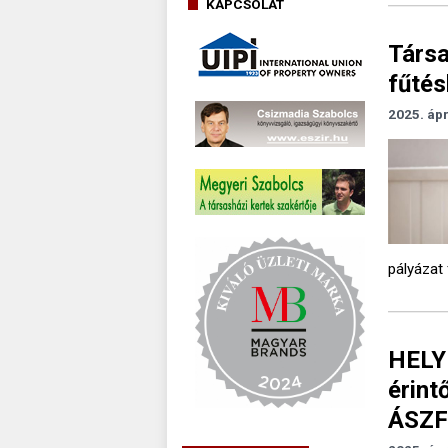
KAPCSOLAT
Társa
fűtés
2025. ápr
pályázat 
HELY
érint
ÁSZF