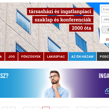
El
A
JOG
PÉNZÜGYEK
LAKÁSPIAC
AZ ÉN HÁZAM
PODC