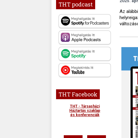
2025. ápr
THT podcast
Az alább
helyreiga
változás
THT Facebook
THT - Társasházi
Háztartás szaklap
és konferenciák