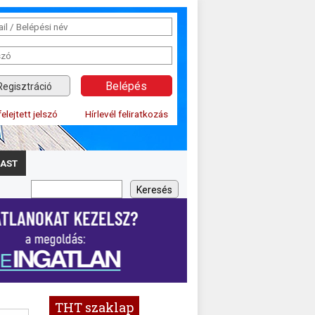
Regisztráció
felejtett jelszó
Hírlevél feliratkozás
AST
THT szaklap