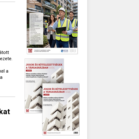
átott
vezete.
kel a
 a
kat