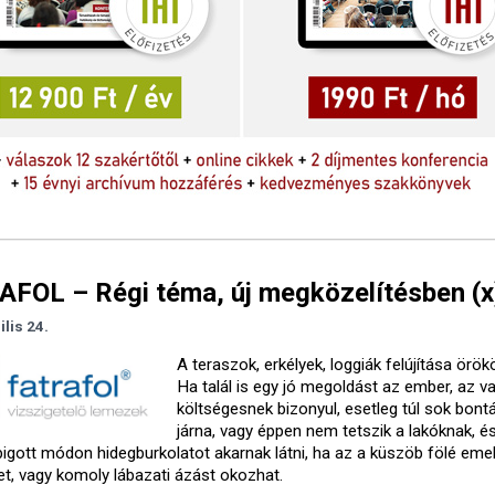
FOL – Régi téma, új megközelítésben (x
ilis 24.
A teraszok, erkélyek, loggiák felújítása örök
Ha talál is egy jó megoldást az ember, az va
költségesnek bizonyul, esetleg túl sok bont
járna, vagy éppen nem tetszik a lakóknak, 
bigott módon hidegburkolatot akarnak látni, ha az a küszöb fölé emel
et, vagy komoly lábazati ázást okozhat.