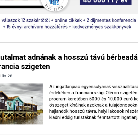
utalmat adnának a hosszú távú bérbeadá
rancia szigeten
ilis 28.
Az ingatlanpiac egyensúlyának visszaállítás
érdekében a franciaországi Oléron szigetén
program keretében 5000 és 10.000 euró kö
összeget kínálnak azoknak a tulajdonosokna
hajlandók hosszú távra, helyi lakosok részé
kiadni eddig turistáknak fenntartott ingatlanj