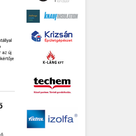
állyal
ó
r az új
kértője
ő
ző