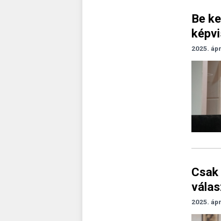
Be ke
képvi
2025. ápr
Csak 
válas
2025. ápr