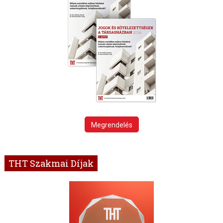
Megrendelés
THT Szakmai Díjak