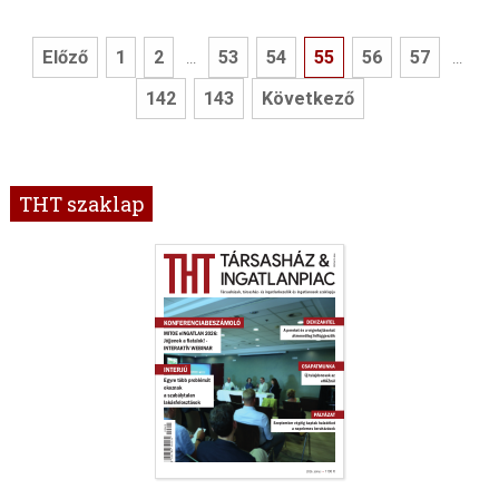
Előző
1
2
53
54
55
56
57
...
...
142
143
Következő
THT szaklap