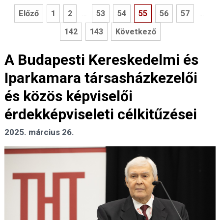
Előző
1
2
53
54
55
56
57
...
...
142
143
Következő
A Budapesti Kereskedelmi és
Iparkamara társasházkezelői
és közös képviselői
érdekképviseleti célkitűzései
2025. március 26.