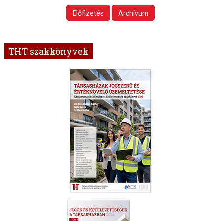
Előfizetés
Archívum
THT szakkönyvek