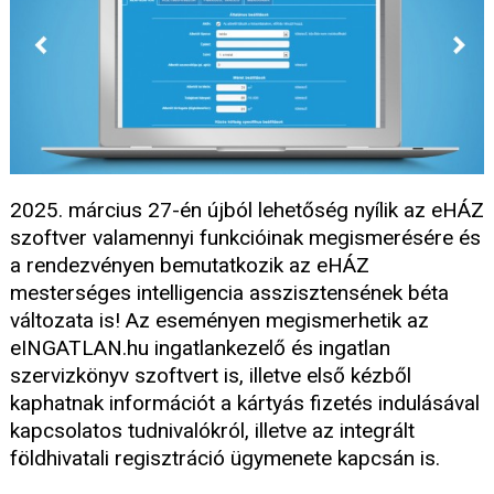
2025. március 27-én újból lehetőség nyílik az eHÁZ
szoftver valamennyi funkcióinak megismerésére és
a rendezvényen bemutatkozik az eHÁZ
mesterséges intelligencia asszisztensének béta
változata is! Az eseményen megismerhetik az
eINGATLAN.hu ingatlankezelő és ingatlan
szervizkönyv szoftvert is, illetve első kézből
kaphatnak információt a kártyás fizetés indulásával
kapcsolatos tudnivalókról, illetve az integrált
földhivatali regisztráció ügymenete kapcsán is.