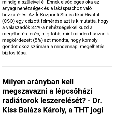
mindig a szüleivel él. Ennek elsődleges oka az
anyagi nehézségek és a lakáspiachoz való
hozzáférés. Az Ír Központi Statisztikai Hivatal
(CSO) egy célzott felmérése azt is kimutatta, hogy
a válaszadók 34%-a nehézségekkel küzd a
megélhetés terén, míg több, mint minden huszadik
megkérdezett (5%) azt mondta, hogy komoly
gondot okoz számára a mindennapi megélhetés
biztosítása.
Milyen arányban kell
megszavazni a lépcsőházi
radiátorok leszerelését? - Dr.
Kiss Balázs Károly, a THT jogi