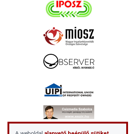
A weboldal
alapvető beépülő sütiket