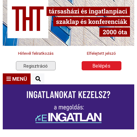
Hírlevél feliratkozás
Elfelejtett jelszó
Belépés
Regisztráció
MENÜ