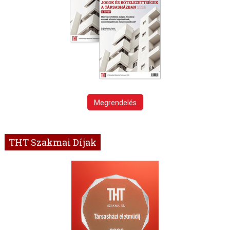
Megrendelés
THT Szakmai Díjak