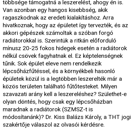
többsége támogatná a leszerelést, ahogy én is.
Van azonban egy hangos kisebbség, akik
ragaszkodnak az eredeti kialakításhoz. Arra
hivatkoznak, hogy az épületet így tervezték, és az
akkori gépészek számoltak a szóban forgó
radiátorokkal is. Szerintük a ritkán előforduló
mínusz 20-25 fokos hidegek esetén a radiátorok
nélkül csövek fagyhatnak el. Ez képtelenségnek
tűnik. Sok épület eleve nem rendelkezik
lépcsőházfűtéssel, és a környékbeli hasonló
épületek közül is a legtöbben leszerelték már a
közös területen található fűtőtesteket. Milyen
szavazati arány kell a leszereléshez? Születhet-e
olyan döntés, hogy csak egy lépcsőházban
maradnak a radiátorok (SZMSZ-t is
módosítanánk)? Dr. Kiss Balázs Károly, a THT jogi
szakértője válaszol az olvasói kérdésre.