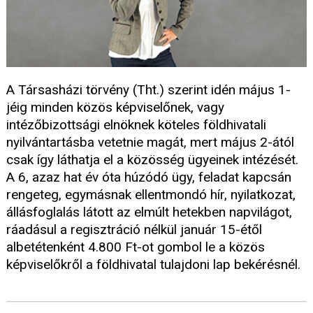
A Társasházi törvény (Tht.) szerint idén május 1-
jéig minden közös képviselőnek, vagy
intézőbizottsági elnöknek köteles földhivatali
nyilvántartásba vetetnie magát, mert május 2-ától
csak így láthatja el a közösség ügyeinek intézését.
A 6, azaz hat év óta húzódó ügy, feladat kapcsán
rengeteg, egymásnak ellentmondó hír, nyilatkozat,
állásfoglalás látott az elmúlt hetekben napvilágot,
ráadásul a regisztráció nélkül január 15-étől
albetétenként 4.800 Ft-ot gombol le a közös
képviselőkről a földhivatal tulajdoni lap bekérésnél.