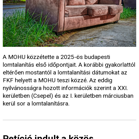
A MOHU közzétette a 2025-ös budapesti
lomtalanítás első időpontjait. A korábbi gyakorlattól
eltérően mostantól a lomtalanítási dátumokat az
FKF helyett a MOHU teszi közzé. Az eddig
nyilvánosságra hozott információk szerint a XXI.
kerületben (Csepel) és az I. kerületben márciusban
kerül sor a lomtalanításra.
Petíció indult a közös