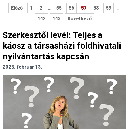
Előző
1
2
55
56
57
58
59
...
...
142
143
Következő
Szerkesztői levél: Teljes a
káosz a társasházi földhivatali
nyilvántartás kapcsán
2025. február 13.