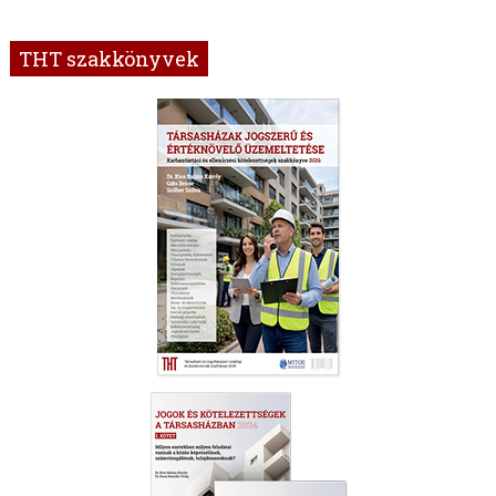
THT szakkönyvek