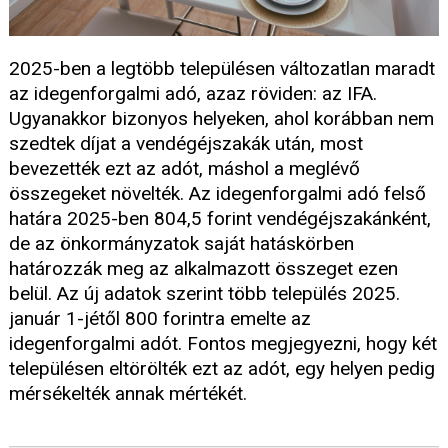
2025-ben a legtöbb településen változatlan maradt
az idegenforgalmi adó, azaz röviden: az IFA.
Ugyanakkor bizonyos helyeken, ahol korábban nem
szedtek díjat a vendégéjszakák után, most
bevezették ezt az adót, máshol a meglévő
összegeket növelték. Az idegenforgalmi adó felső
határa 2025-ben 804,5 forint vendégéjszakánként,
de az önkormányzatok saját hatáskörben
határozzák meg az alkalmazott összeget ezen
belül. Az új adatok szerint több település 2025.
január 1-jétől 800 forintra emelte az
idegenforgalmi adót. Fontos megjegyezni, hogy két
településen eltörölték ezt az adót, egy helyen pedig
mérsékelték annak mértékét.