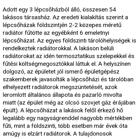
Adott egy 3 lépcsőházból álló, összesen 54
lakásos társasház. Az eredeti kialakítás szerint a
lépcsőházak földszintjén 2-2 közepes méretű
radiátor fűtötte az egyébként 6 emeletnyi
lépcsőházat. Az egyes földszinti tárolóhelyiségek is
rendelkeztek radiátorokkal. A lakáson belüli
radiátorokat az idén termosztatikus szelepekkel és
fűtési költségmegosztókkal láttuk el. A helyszínen
dolgozó, az épületet jól ismerő épületgépész
szakemberek javasolták a lépcsőházi és tárolóban
elhelyezett radiátorok megszüntetését, azok
leromlott általános állapota és pazarló mivolta
miatt (az épület még az olcsó szovjet gáz érájában
épült). A lépcsőházat a lakások felől érkező hő
legalább egy nagyságrenddel nagyobb mértékben
fűti, mint a földszinti, több esetben már évek óta
amúgy is elzárt radiátorok. A tulajdonosok