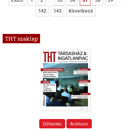
Előző
1
2
55
56
57
58
59
...
...
142
143
Következő
THT szaklap
Előfizetés
Archívum