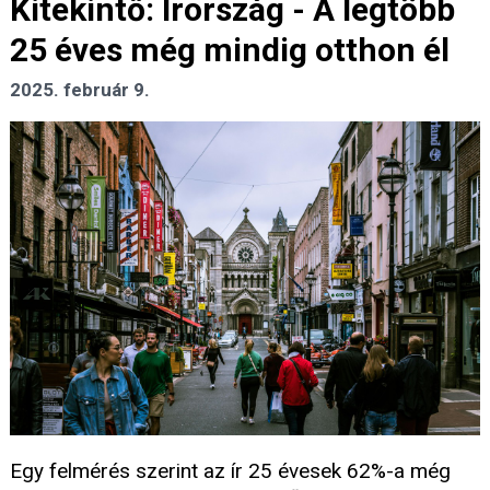
Kitekintő: Írország - A legtöbb
25 éves még mindig otthon él
2025. február 9.
Egy felmérés szerint az ír 25 évesek 62%-a még