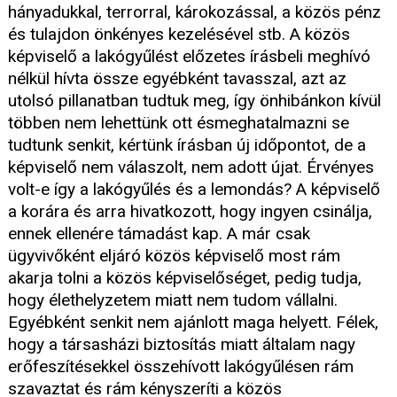
hányadukkal, terrorral, károkozással, a közös pénz
és tulajdon önkényes kezelésével stb. A közös
képviselő a lakógyűlést előzetes írásbeli meghívó
nélkül hívta össze egyébként tavasszal, azt az
utolsó pillanatban tudtuk meg, így önhibánkon kívül
többen nem lehettünk ott ésmeghatalmazni se
tudtunk senkit, kértünk írásban új időpontot, de a
képviselő nem válaszolt, nem adott újat. Érvényes
volt-e így a lakógyűlés és a lemondás? A képviselő
a korára és arra hivatkozott, hogy ingyen csinálja,
ennek ellenére támadást kap. A már csak
ügyvivőként eljáró közös képviselő most rám
akarja tolni a közös képviselőséget, pedig tudja,
hogy élethelyzetem miatt nem tudom vállalni.
Egyébként senkit nem ajánlott maga helyett. Félek,
hogy a társasházi biztosítás miatt általam nagy
erőfeszítésekkel összehívott lakógyűlésen rám
szavaztat és rám kényszeríti a közös