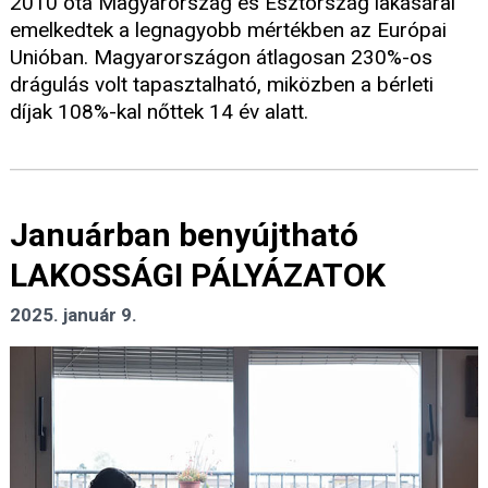
2010 óta Magyarország és Észtország lakásárai
emelkedtek a legnagyobb mértékben az Európai
Unióban. Magyarországon átlagosan 230%-os
drágulás volt tapasztalható, miközben a bérleti
díjak 108%-kal nőttek 14 év alatt.
Januárban benyújtható
LAKOSSÁGI PÁLYÁZATOK
2025. január 9.