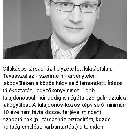
Ötlakásos társasház helyzete lett kilátástalan.
Tavasszal az - szerintem - érvénytelen
lakógyűlésen a közös képviselő lemondott. Írásos
tájékoztatás, jegyzőkönyv nincs. Több
tulajdonossal már addig is régóta szorgalmaztuk a
lakógyűlést. A tulajdonos-közös képviselő minimum
10 éve nem hívta össze, férjével mindent
szabotálnak (pl. társasház biztosítást, közös
költség emelést, karbantartást) a tulajdoni