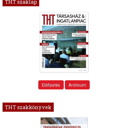
THT szaklap
Előfizetés
Archívum
THT szakkönyvek