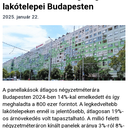
lakótelepei Budapesten
2025. január 22.
A panellakások átlagos négyzetméterára
Budapesten 2024-ben 14%-kal emelkedett és így
meghaladta a 800 ezer forintot. A legkedveltebb
lakótelepeken ennél is jelentősebb, átlagosan 19%-
os árnövekedés volt tapasztalható. A millió feletti
négyzetméteráron kínált panelek aránya 3%-ról 8%-