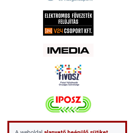
A weboldal
alapvető beépülő sütiket