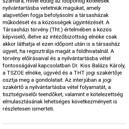
számára, mivel eddig az időpontig kötelesek
nyilvántartásba vetetniük magukat, amely
alapvetően fogja befolyásolni a társasházak
működését és a közösségek ügyintézését. A
Társasházi törvény (Tht.) értelmében a közös
képviselő, illetve az intézőbizottság elnöke csak
akkor láthatja el ezen időpont után is a társasház
ügyeit, ha regisztrálja magát a földhivatalnál. A
törvény előírásaival és a nyilvántartásba vétel
fontosságával kapcsolatban Dr. Kiss Balázs Károly,
a TSZOE elnöke, ügyvéd és a THT jogi szakértője
osztja meg a gondolatait. Az interjúban a jogi
szakértő a nyilvántartásba vétel folyamatát, a
tisztségviselői teendőket, valamint e kötelezettség
elmulasztásának lehetséges következményeit is
részletesen ismerteti.