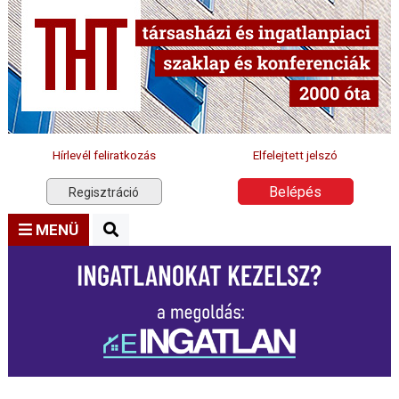
Hírlevél feliratkozás
Elfelejtett jelszó
Belépés
Regisztráció
MENÜ