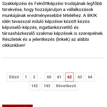
Szakképzési és Felnőttképzési Irodájának legfőbb
törekvése, hogy hozzájáruljon a vállalkozások
munkájának eredményesebbé tételéhez. A BKIK
idén tavasszal induló képzései között közös
képviselő-képzés, ingatlanközvetítő és
társasházkezelő szakmai képzések is szerepelnek.
Részletek és a jelentkezés (linkek) az alábbi
cikkünkben!
Előző
1
2
60
61
62
63
64
...
...
142
143
Következő