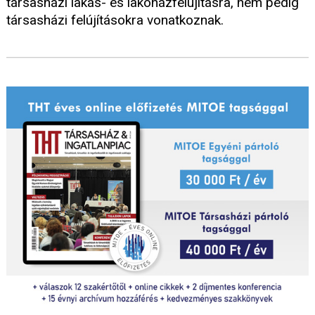
társasházi lakás- és lakóházfelújításra, nem pedig
társasházi felújításokra vonatkoznak.