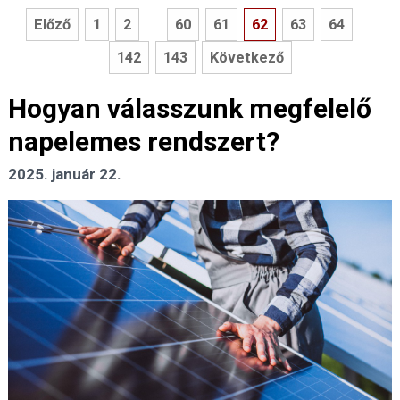
Előző
1
2
60
61
62
63
64
...
...
142
143
Következő
Hogyan válasszunk megfelelő
napelemes rendszert?
2025. január 22.