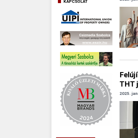
KAPCSOLAT
Felúj
THT j
2025. jan