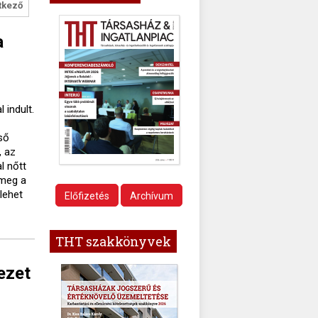
tkező
a
 indult.
ső
, az
l nőtt
 meg a
 lehet
Előfizetés
Archívum
THT szakkönyvek
ezet