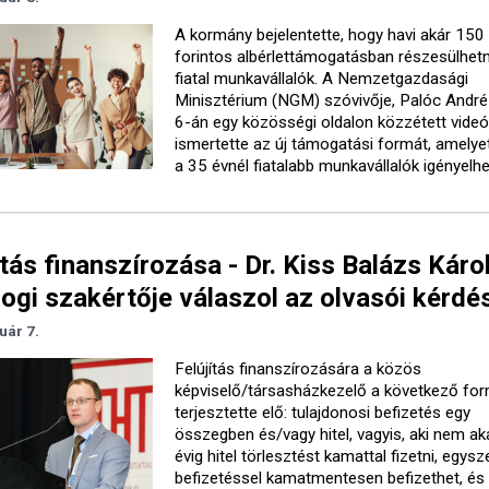
A kormány bejelentette, hogy havi akár 150
forintos albérlettámogatásban részesülhet
fiatal munkavállalók. A Nemzetgazdasági
Minisztérium (NGM) szóvivője, Palóc André
6-án egy közösségi oldalon közzétett vide
ismertette az új támogatási formát, amelye
a 35 évnél fiatalabb munkavállalók igényelhe
ítás finanszírozása - Dr. Kiss Balázs Károl
ogi szakértője válaszol az olvasói kérdé
uár 7.
Felújítás finanszírozására a közös
képviselő/társasházkezelő a következő fo
terjesztette elő: tulajdonosi befizetés egy
összegben és/vagy hitel, vagyis, aki nem ak
évig hitel törlesztést kamattal fizetni, egysze
befizetéssel kamatmentesen befizethet, és