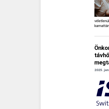
véletlen
kamattám
Önkor
távhő
megta
2025. jan