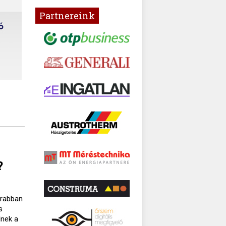
Partnereink
?
krabban
s
lnek a