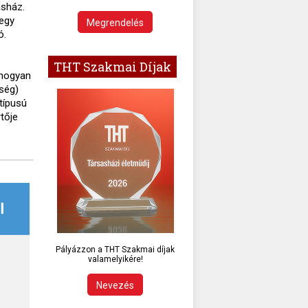
asház.
 egy
Megrendelés
ó.
THT Szakmai Díjak
, hogyan
sség)
típusú
rtője
Pályázzon a THT Szakmai díjak
valamelyikére!
Nevezés