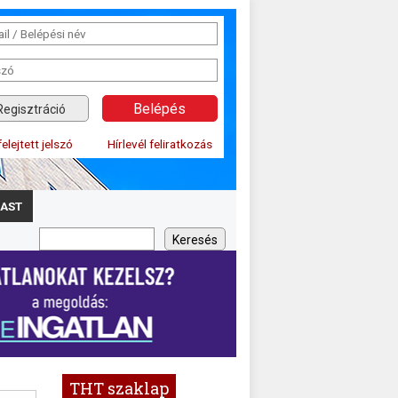
Regisztráció
felejtett jelszó
Hírlevél feliratkozás
AST
THT szaklap