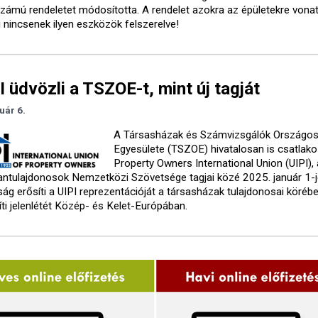
 számú rendeletet módosította. A rendelet azokra az épületekre vonat
 nincsenek ilyen eszközök felszerelve!
I üdvözli a TSZOE-t, mint új tagját
uár 6.
A Társasházak és Számvizsgálók Országo
Egyesülete (TSZOE) hivatalosan is csatlako
Property Owners International Union (UIPI),
lantulajdonosok Nemzetközi Szövetsége tagjai közé 2025. január 1-j
ság erősíti a UIPI reprezentációját a társasházak tulajdonosai körébe
ti jelenlétét Közép- és Kelet-Európában.