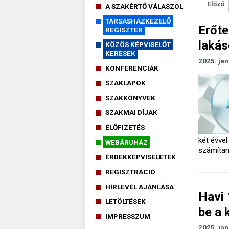
Előző
A SZAKÉRTŐ VÁLASZOL
TÁRSASHÁZKEZELŐ
Erőte
REGISZTER
lakás
KÖZÖS KÉPVISELŐT
KERESEK
2025. jan
KONFERENCIÁK
SZAKLAPOK
SZAKKÖNYVEK
SZAKMAI DÍJAK
ELŐFIZETÉS
két évvel
WEBÁRUHÁZ
számítan
ÉRDEKKÉPVISELETEK
REGISZTRÁCIÓ
HÍRLEVÉL AJÁNLÁSA
Havi 
LETÖLTÉSEK
be a 
IMPRESSZUM
2025. jan