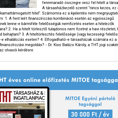
fennmaradó összegre vesz fel hitelt a társ
A társasházkezelő szerint "nincs kezes, ez
g kamattámogatott hitel". Számomra ez a kijelentés nem megnyugtat
m: 1. A fent leírt finanszírozási kombináció esetén az egyösszegű
knek lenne-e bármiféle felelősségük nemfizetés eseten a hitelezők
ira? 2. Ha a hitelt törlesztő tulajdonos nem fizetné a havi részletet
d behajtani? 3. A hiteltörlesztés felelőssége (vagy kezességi felelő
k-e elhalálozás eseten? 4. Elfogadható-e társasházak számára ez a 
i finanszírozási megoldás? - Dr. Kiss Balázs Károly, a THT jogi szaké
az olvasói kérdésre.