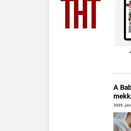
A Bab
mekko
2025. jan