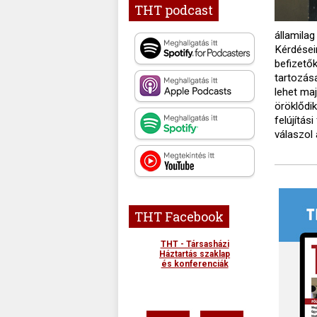
THT podcast
államila
Kérdései
befizető
tartozása
lehet maj
öröklődi
felújítás
válaszol 
THT Facebook
THT - Társasházi
Háztartás szaklap
és konferenciák