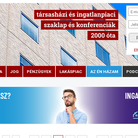
El
A
JOG
PÉNZÜGYEK
LAKÁSPIAC
AZ ÉN HÁZAM
PODC