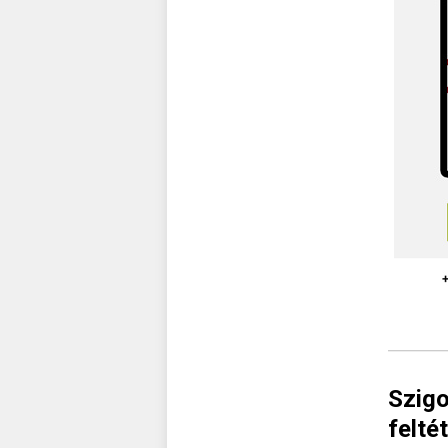
Szigo
felté