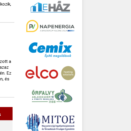
kozik,
s
zott a
 azaz
én. Ez
n, és