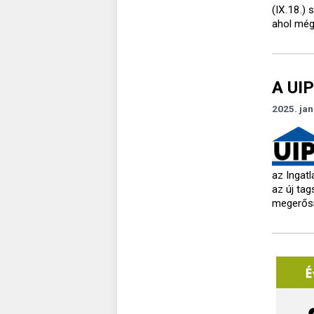
(IX.18.)
ahol még
A UIP
2025. jan
az Ingat
az új tag
megerősí