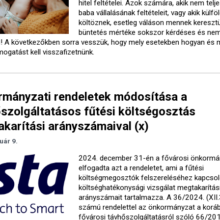
hitel feltételei. Azok számára, akik nem telje
baba vállalásának feltételeit, vagy akik külfö
költöznek, esetleg váláson mennek keresztü
büntetés mértéke sokszor kérdéses és ne
ül! A következőkben sorra vesszük, hogy mely esetekben hogyan és 
ogatást kell visszafizetnünk.
mányzati rendeletek módosítása a
szolgáltatásos fűtési költségosztás
karítási arányszámaival (x)
uár 9.
2024. december 31-én a fővárosi önkormá
elfogadta azt a rendeletet, ami a fűtési
költségmegosztók felszereléséhez kapcso
költséghatékonysági vizsgálat megtakarítás
arányszámait tartalmazza. A 36/2024. (XII.
számú rendelettel az önkormányzat a koráb
fővárosi távhőszolgáltatásról szóló 66/20