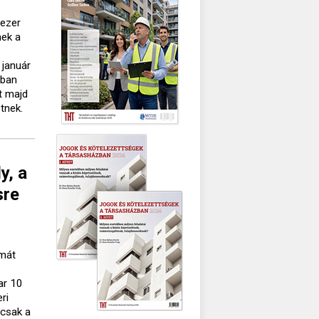
 ezer
nek a
 január
óban
t majd
tnek.
y, a
sre
rmát
ar 10
ri
 csak a