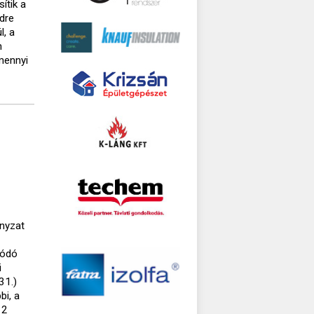
sítik a
ldre
l, a
m
mennyi
nyzat
lódó
i
31.)
bi, a
12