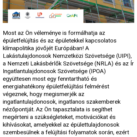
Most az Ön véleménye is formálhatja az
épületfelújítás és az épületekkel kapcsolatos
klímapolitika jövőjét Európában! A
Lakástulajdonosok Nemzetközi Szövetsége (UIPI),
a Nemzeti Lakásbérlők Szövetsége (NRLA) és az Ír
Ingatlantulajdonosok Szövetsége (IPOA)
együttesen most egy fenntartható és
energiahatékony épületfelújítási felmérést
végeznek, hogy megismerjék az
ingatlantulajdonosok, ingatlanos szakemberek
nézőpontját. Az Ön tapasztalata is segíthet
megérteni a szükségleteket, motivációkat és
kihívásokat, amelyekkel az épülettulajdonosok
szembesülnek a felújítási folyamatok során, ezért