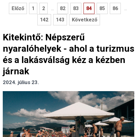
Előző
1
2
82
83
84
85
86
...
...
142
143
Következő
Kitekintő: Népszerű
nyaralóhelyek - ahol a turizmus
és a lakásválság kéz a kézben
járnak
2024. július 23.