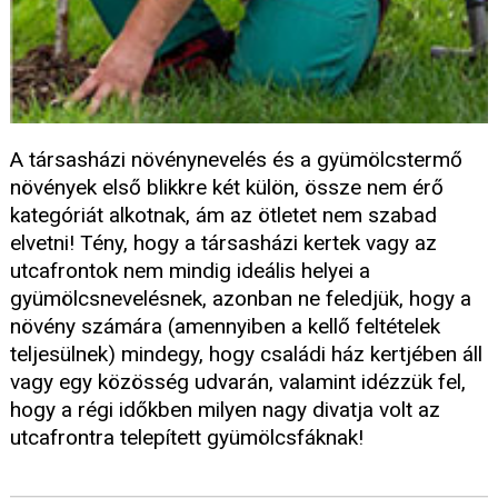
A társasházi növénynevelés és a gyümölcstermő
növények első blikkre két külön, össze nem érő
kategóriát alkotnak, ám az ötletet nem szabad
elvetni! Tény, hogy a társasházi kertek vagy az
utcafrontok nem mindig ideális helyei a
gyümölcsnevelésnek, azonban ne feledjük, hogy a
növény számára (amennyiben a kellő feltételek
teljesülnek) mindegy, hogy családi ház kertjében áll
vagy egy közösség udvarán, valamint idézzük fel,
hogy a régi időkben milyen nagy divatja volt az
utcafrontra telepített gyümölcsfáknak!