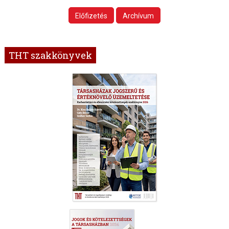
Előfizetés
Archívum
THT szakkönyvek