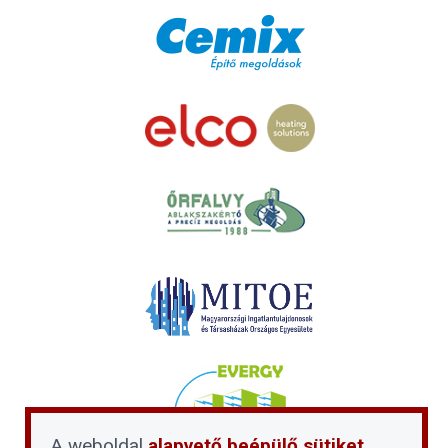
A weboldal
alapvető beépülő sütiket