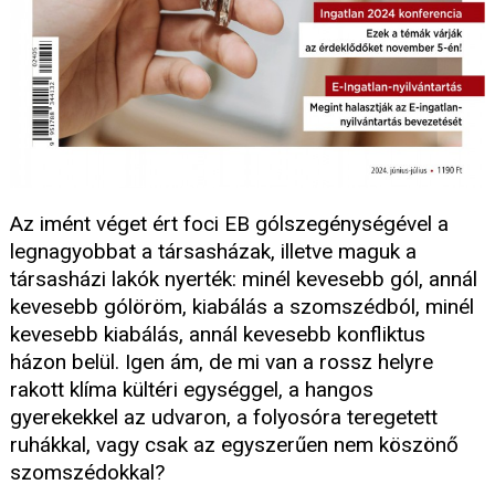
Az imént véget ért foci EB gólszegénységével a
legnagyobbat a társasházak, illetve maguk a
társasházi lakók nyerték: minél kevesebb gól, annál
kevesebb gólöröm, kiabálás a szomszédból, minél
kevesebb kiabálás, annál kevesebb konfliktus
házon belül. Igen ám, de mi van a rossz helyre
rakott klíma kültéri egységgel, a hangos
gyerekekkel az udvaron, a folyosóra teregetett
ruhákkal, vagy csak az egyszerűen nem köszönő
szomszédokkal?