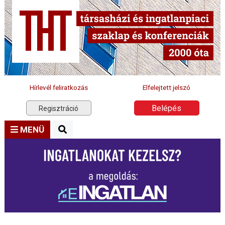
Hírlevél feliratkozás
Elfelejtett jelszó
Belépés
Regisztráció
MENÜ