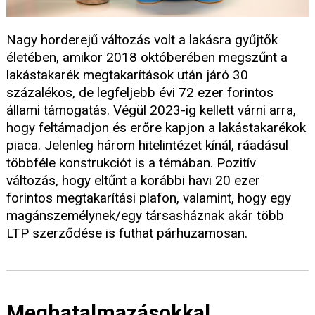
Nagy horderejű változás volt a lakásra gyűjtők
életében, amikor 2018 októberében megszűnt a
lakástakarék megtakarítások után járó 30
százalékos, de legfeljebb évi 72 ezer forintos
állami támogatás. Végül 2023-ig kellett várni arra,
hogy feltámadjon és erőre kapjon a lakástakarékok
piaca. Jelenleg három hitelintézet kínál, ráadásul
többféle konstrukciót is a témában. Pozitív
változás, hogy eltűnt a korábbi havi 20 ezer
forintos megtakarítási plafon, valamint, hogy egy
magánszemélynek/egy társasháznak akár több
LTP szerződése is futhat párhuzamosan.
Meghatalmazásokkal