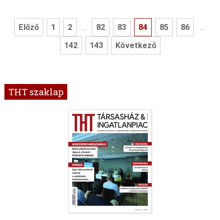
Előző
1
2
82
83
84
85
86
...
...
142
143
Következő
THT szaklap