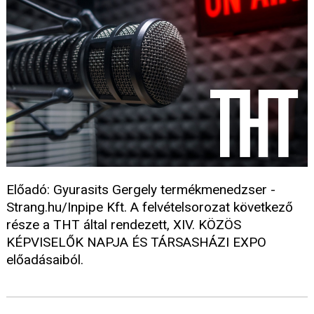
Előadó: Gyurasits Gergely termékmenedzser -
Strang.hu/Inpipe Kft. A felvételsorozat következő
része a THT által rendezett, XIV. KÖZÖS
KÉPVISELŐK NAPJA ÉS TÁRSASHÁZI EXPO
előadásaiból.