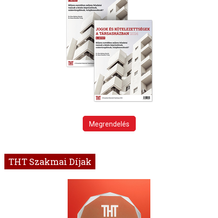
Megrendelés
THT Szakmai Díjak