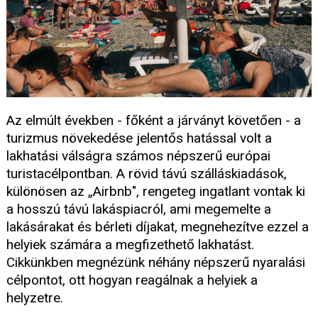
Az elmúlt években - főként a járványt követően - a
turizmus növekedése jelentős hatással volt a
lakhatási válságra számos népszerű európai
turistacélpontban. A rövid távú szálláskiadások,
különösen az „Airbnb", rengeteg ingatlant vontak ki
a hosszú távú lakáspiacról, ami megemelte a
lakásárakat és bérleti díjakat, megnehezítve ezzel a
helyiek számára a megfizethető lakhatást.
Cikkünkben megnézünk néhány népszerű nyaralási
célpontot, ott hogyan reagálnak a helyiek a
helyzetre.