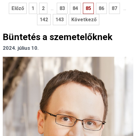
Előző
1
2
83
84
85
86
87
...
...
142
143
Következő
Büntetés a szemetelőknek
2024. július 10.