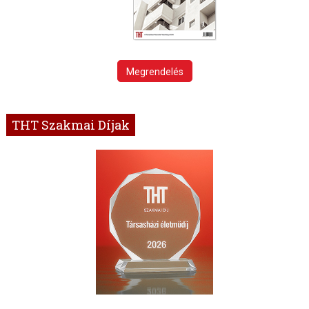
Megrendelés
THT Szakmai Díjak