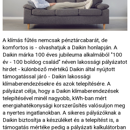
A klímás fűtés nemcsak pénztárcabarát, de
komfortos is - olvashatjuk a Daikin honlapján. A
Daikin márka 100 éves jubileuma alkalmából "100
év - 100 boldog család" néven lakossági pályázatot
hirdet - különböző mértékű Daikin által nyújtott
támogatással járó - Daikin lakossági
klímaberendezésekre és azok telepítésére. A
pályázat célja, hogy a Daikin klímaberendezések
telepítésével minél nagyobb, kWh-ban mért
energiahatékonysági korszerűsítés valósuljon meg
a nyertes ingatlanokban. A sikeres pályázóknak a
Daikin biztosítja a készüléket és a telepítést is, a
támogatás mértéke pedig a pályázati kalkulátorban