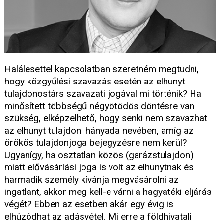
Halálesettel kapcsolatban szeretném megtudni,
hogy közgyűlési szavazás esetén az elhunyt
tulajdonostárs szavazati jogával mi történik? Ha
minősített többségű négyötödös döntésre van
szükség, elképzelhető, hogy senki nem szavazhat
az elhunyt tulajdoni hányada nevében, amíg az
örökös tulajdonjoga bejegyzésre nem kerül?
Ugyanígy, ha osztatlan közös (garázstulajdon)
miatt elővásárlási joga is volt az elhunytnak és
harmadik személy kívánja megvásárolni az
ingatlant, akkor meg kell-e várni a hagyatéki eljárás
végét? Ebben az esetben akár egy évig is
elhúzódhat az adásvétel. Mi erre a földhivatali