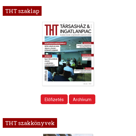
THT szaklap
Előfizetés
Archívum
THT szakkönyvek