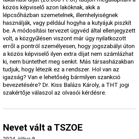
közös képviselő azon lakóknak, akik a
lépcsőházban szemetelnek, illemhelyiségnek
használják, vagy például hogyha a kutyájuk piszkít
be. A módosítási tervezet ügyvéd által ellenjegyzett
volt, a közgyűlésen viszont már úgy nyilatkozott
erről a pontról személyesen, hogy jogszabályi úton
a közös képviselő ilyen extra díjat nem számlázhat
ki, nem büntethet meg senkit. Más társasházakban
tudjuk, hogy létezik ez a rendszer. Hol van az
igazság? Van e lehetőség bármilyen szankció
bevezetésére? Dr. Kiss Balázs Károly, a THT jogi
szakértője válaszol az olvasói kérdésre.
Nevet vált a TSZOE
2024. július 9.