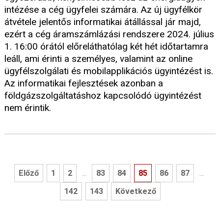
intézése a cég ügyfelei számára. Az új ügyfélkör
átvétele jelentős informatikai átállással jár majd,
ezért a cég áramszámlázási rendszere 2024. július
1. 16:00 órától előreláthatólag két hét időtartamra
leáll, ami érinti a személyes, valamint az online
ügyfélszolgálati és mobilapplikációs ügyintézést is.
Az informatikai fejlesztések azonban a
földgázszolgáltatáshoz kapcsolódó ügyintézést
nem érintik.
Előző
1
2
83
84
85
86
87
...
...
142
143
Következő