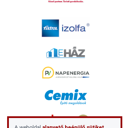
A weboldal
alapvető beépülő sütiket