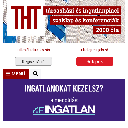
Hírlevél feliratkozás
Elfelejtett jelszó
Belépés
Regisztráció
MENÜ