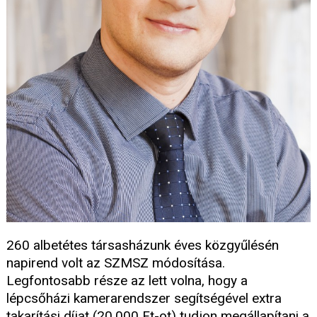
260 albetétes társasházunk éves közgyűlésén
napirend volt az SZMSZ módosítása.
Legfontosabb része az lett volna, hogy a
lépcsőházi kamerarendszer segítségével extra
takarítási díjat (20.000 Ft-ot) tudjon megállapítani a