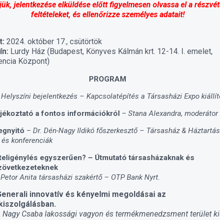
jük, jelentkezése elküldése előtt figyelmesen olvassa el a részvét
feltételeket, és ellenőrizze személyes adatait!
t:
2024. október 17., csütörtök
ín:
Lurdy Ház (Budapest, Könyves Kálmán krt. 12-14. I. emelet,
encia Központ)
PROGRAM
l Helyszíni bejelentkezés – Kapcsolatépítés a Társasházi Expo kiállít
jékoztató a fontos információkról
–
Stana Alexandra, moderátor
gnyitó
–
Dr. Dén-Nagy Ildikó főszerkesztő – Társasház & Háztartás
 és konferenciák
teligénylés egyszerűen? – Útmutató társasházaknak és
zövetkezeteknek
 Petor Anita társasházi szakértő – OTP Bank Nyrt.
enerali innovatív és kényelmi megoldásai az
kiszolgálásban.
: Nagy Csaba lakossági vagyon és termékmenedzsment terület k