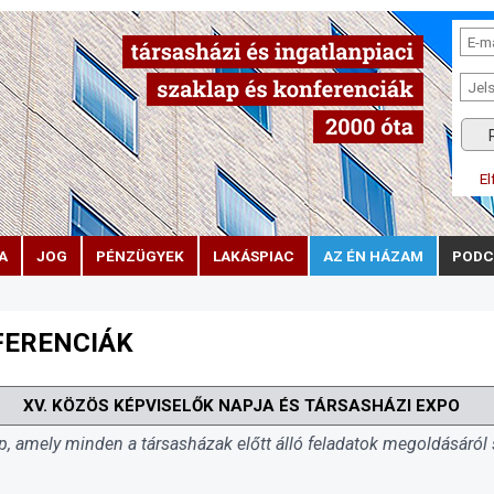
El
A
JOG
PÉNZÜGYEK
LAKÁSPIAC
AZ ÉN HÁZAM
PODC
FERENCIÁK
XV. KÖZÖS KÉPVISELŐK NAPJA ÉS TÁRSASHÁZI EXPO
p, amely minden a társasházak előtt álló feladatok megoldásáról 