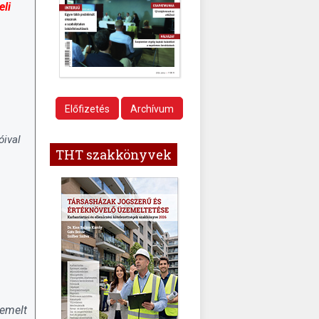
eli
Előfizetés
Archívum
óival
THT szakkönyvek
iemelt