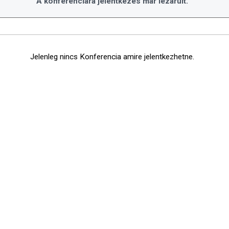
A konferenciára jelentkezés már lezárult.
Jelenleg nincs Konferencia amire jelentkezhetne.