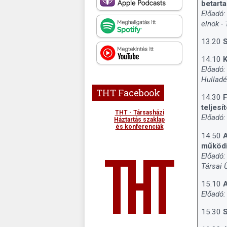
betarta
Előadó:
elnök -
13.20
14.10
K
Előadó:
Hulladé
THT Facebook
14.30
F
teljesí
THT - Társasházi
Előadó:
Háztartás szaklap
és konferenciák
14.50
A
működi
Előadó:
Társai 
15.10
A
Előadó:
15.30