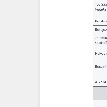
További
(munkan
Kezdés
Befeje
Jelentk
határid
Helyszí
Részvéte
A konf