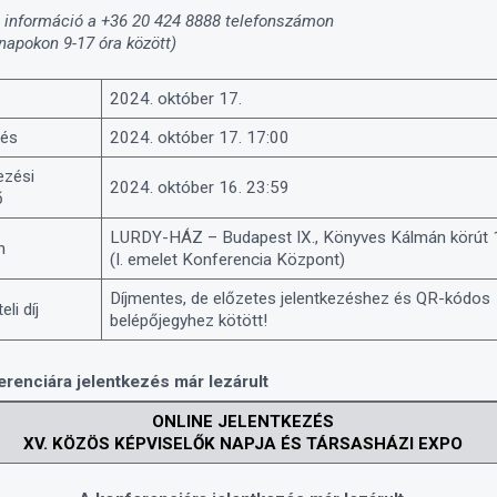
 információ a +36 20 424 8888 telefonszámon
apokon 9-17 óra között)
2024. október 17.
zés
2024. október 17. 17:00
ezési
2024. október 16. 23:59
ő
LURDY-HÁZ – Budapest IX., Könyves Kálmán körút 
n
(I. emelet Konferencia Központ)
Díjmentes, de előzetes jelentkezéshez és QR-kódos
li díj
belépőjegyhez kötött!
erenciára jelentkezés már lezárult
ONLINE JELENTKEZÉS
XV. KÖZÖS KÉPVISELŐK NAPJA ÉS TÁRSASHÁZI EXPO