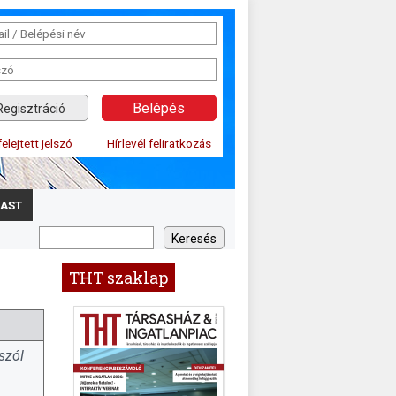
Regisztráció
felejtett jelszó
Hírlevél feliratkozás
AST
THT szaklap
szól