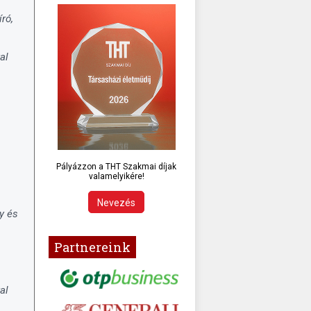
ró,
al
Pályázzon a THT Szakmai díjak
valamelyikére!
Nevezés
y és
Partnereink
al