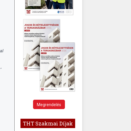
al
,
.
Megrendelés
THT Szakmai Díjak