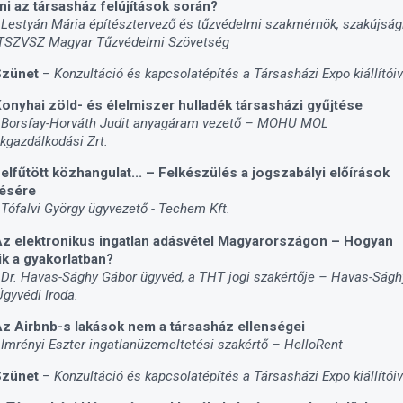
ni az társasház felújítások során?
 Lestyán Mária építésztervező és tűzvédelmi szakmérnök, szakújságí
 TSZVSZ Magyar Tűzvédelmi Szövetség
Szünet
–
Konzultáció és kapcsolatépítés a Társasházi Expo kiállítóiv
onyhai zöld- és élelmiszer hulladék társasházi gyűjtése
 Borsfay-Horváth Judit anyagáram vezető – MOHU MOL
kgazdálkodási Zrt.
elfűtött közhangulat... – Felkészülés a jogszabályi előírások
tésére
 Tófalvi György ügyvezető - Techem Kft.
z elektronikus ingatlan adásvétel Magyarországon – Hogyan
k a gyakorlatban?
 Dr. Havas-Sághy Gábor ügyvéd, a THT jogi szakértője – Havas-Ságh
Ügyvédi Iroda.
z Airbnb-s lakások nem a társasház ellenségei
 Imrényi Eszter ingatlanüzemeltetési szakértő – HelloRent
Szünet
–
Konzultáció és kapcsolatépítés a Társasházi Expo kiállítóiv