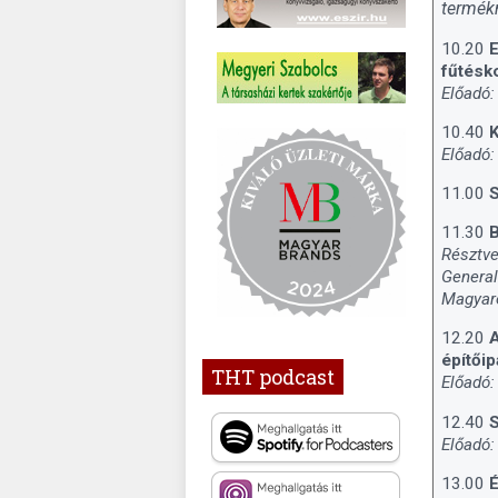
termékm
10.20
E
fűtésk
Előadó:
10.40
K
Előadó:
11.00
11.30
B
Résztve
General
Magyaro
12.20
A
építőip
THT podcast
Előadó:
12.40
S
Előadó:
13.00
É