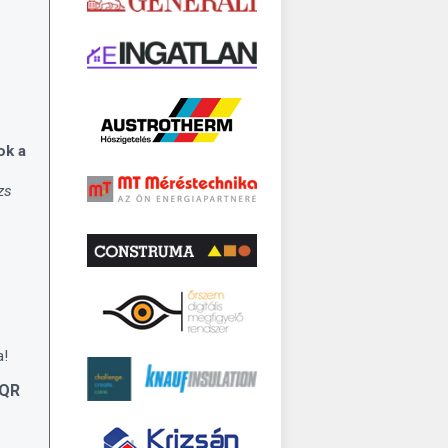
ok a
zs
a!
 QR