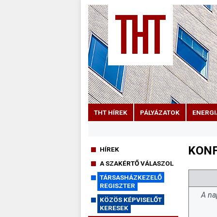
THT HÍREK
PÁLYÁZATOK
ENERGI
KON
HÍREK
A SZAKÉRTŐ VÁLASZOL
TÁRSASHÁZKEZELŐ
REGISZTER
A na
KÖZÖS KÉPVISELŐT
KERESEK