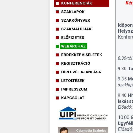
Kér
KONFERENCIÁK
SZAKLAPOK
SZAKKÖNYVEK
Időpon
SZAKMAI DÍJAK
Helysz
Konfer
ELŐFIZETÉS
WEBÁRUHÁZ
ÉRDEKKÉPVISELETEK
8.30-tó
REGISZTRÁCIÓ
9.30
Tá
HÍRLEVÉL AJÁNLÁSA
9.35
Me
LETÖLTÉSEK
szaklap
IMPRESSZUM
9.40
Hi
KAPCSOLAT
lakáss
Előadó:
10.00
G
ügyfél
Előadó