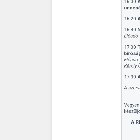
16.00
A
ünnepé
16.20
A
16.40
N
Előadó:
17.00
T
bíróság
Előadó:
Károly 
17.30
A
A szerv
Vegyen 
készülj
A R