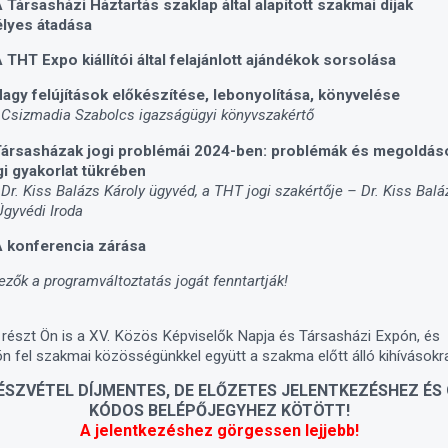
 Társasházi Háztartás szaklap által alapított szakmai díjak
lyes átadása
 THT Expo kiállítói által felajánlott ajándékok sorsolása
agy felújítások előkészítése, lebonyolítása, könyvelése
 Csizmadia Szabolcs igazságügyi könyvszakértő
ársasházak jogi problémái 2024-ben: problémák és megoldás
i gyakorlat tükrében
 Dr. Kiss Balázs Károly ügyvéd, a THT jogi szakértője – Dr. Kiss Balá
Ügyvédi Iroda
 konferencia zárása
ezők a programváltoztatás jogát fenntartják!
részt Ön is a XV. Közös Képviselők Napja és Társasházi Expón, és
ön fel szakmai közösségünkkel együtt a szakma előtt álló kihívásokr
ÉSZVÉTEL DÍJMENTES, DE ELŐZETES JELENTKEZÉSHEZ ÉS
KÓDOS BELÉPŐJEGYHEZ KÖTÖTT!
A jelentkezéshez görgessen lejjebb!