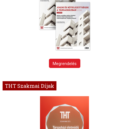
Megrendelés
THT Szakmai Díjak