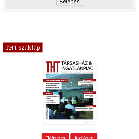
THT szaklap
Előfizetés
Archívum