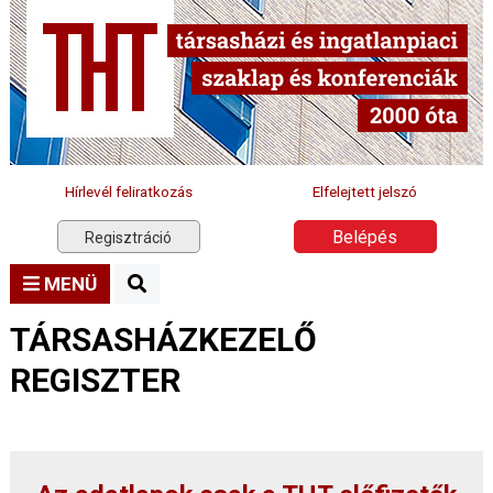
Hírlevél feliratkozás
Elfelejtett jelszó
Belépés
Regisztráció
MENÜ
TÁRSASHÁZKEZELŐ
REGISZTER