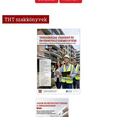
THT szakkönyvek