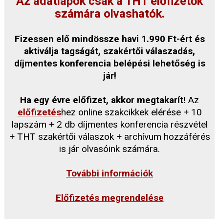
Az adatlapok csak a THT előfizetők
számára olvashatók.
Fizessen elő mindössze havi 1.990 Ft-ért és
aktiválja tagságát, szakértői válaszadás,
díjmentes konferencia belépési lehetőség is
jár!
Ha egy évre előfizet, akkor megtakarít!
Az
előfizetés
hez online szakcikkek elérése + 10
lapszám + 2 db díjmentes konferencia részvétel
+ THT szakértői válaszok + archívum hozzáférés
is jár olvasóink számára.
További információk
Előfizetés megrendelése