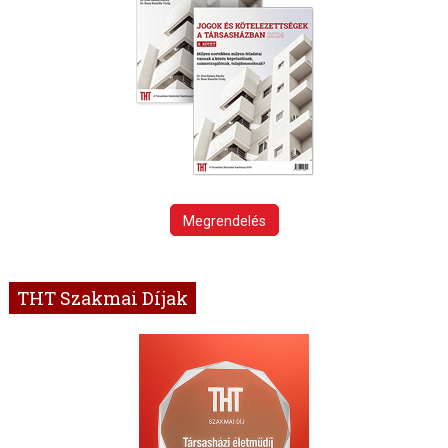
Megrendelés
THT Szakmai Díjak