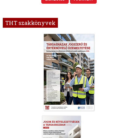
THT szakkönyvek