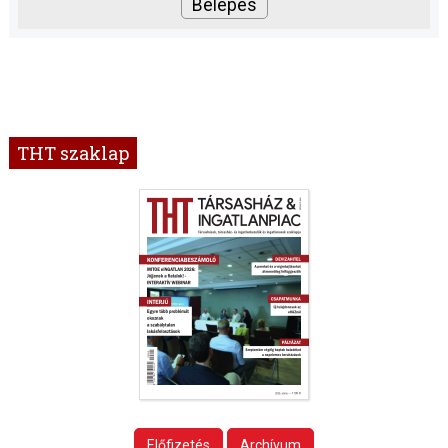
THT szaklap
Előfizetés
Archívum