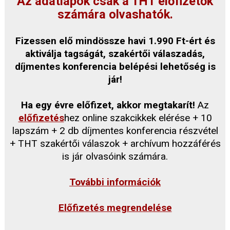
Az adatlapok csak a THT előfizetők
számára olvashatók.
Fizessen elő mindössze havi 1.990 Ft-ért és
aktiválja tagságát, szakértői válaszadás,
díjmentes konferencia belépési lehetőség is
jár!
Ha egy évre előfizet, akkor megtakarít!
Az
előfizetés
hez online szakcikkek elérése + 10
lapszám + 2 db díjmentes konferencia részvétel
+ THT szakértői válaszok + archívum hozzáférés
is jár olvasóink számára.
További információk
Előfizetés megrendelése