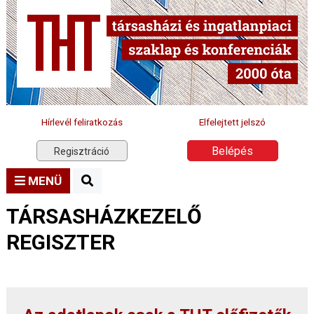
Hírlevél feliratkozás
Elfelejtett jelszó
Belépés
Regisztráció
MENÜ
TÁRSASHÁZKEZELŐ
REGISZTER