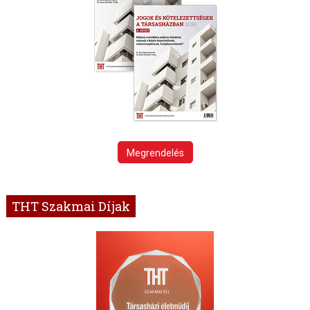
Megrendelés
THT Szakmai Díjak