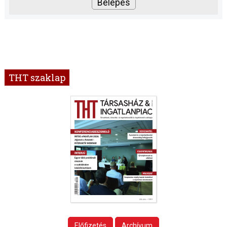
THT szaklap
Előfizetés
Archívum