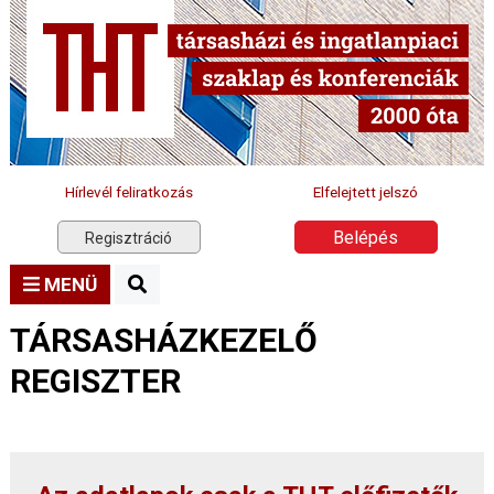
Hírlevél feliratkozás
Elfelejtett jelszó
Belépés
Regisztráció
MENÜ
TÁRSASHÁZKEZELŐ
REGISZTER