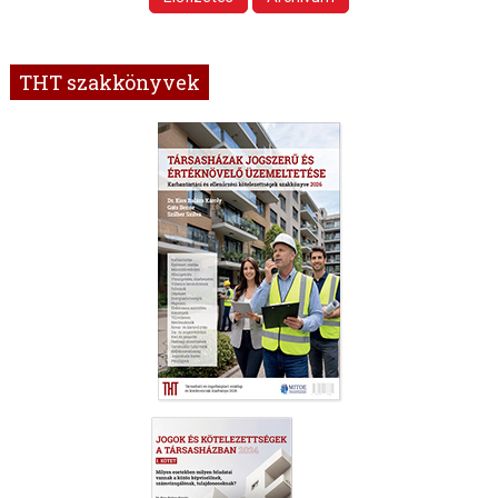
THT szakkönyvek