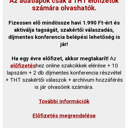
Az adatlapok csak a THT előfizetők
számára olvashatók.
Fizessen elő mindössze havi 1.990 Ft-ért és
aktiválja tagságát, szakértői válaszadás,
díjmentes konferencia belépési lehetőség is
jár!
Ha egy évre előfizet, akkor megtakarít!
Az
előfizetés
hez online szakcikkek elérése + 10
lapszám + 2 db díjmentes konferencia részvétel
+ THT szakértői válaszok + archívum hozzáférés
is jár olvasóink számára.
További információk
Előfizetés megrendelése