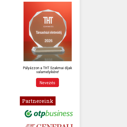
Pályázzon a THT Szakmai díjak
valamelyikére!
Nevezés
Partnereink