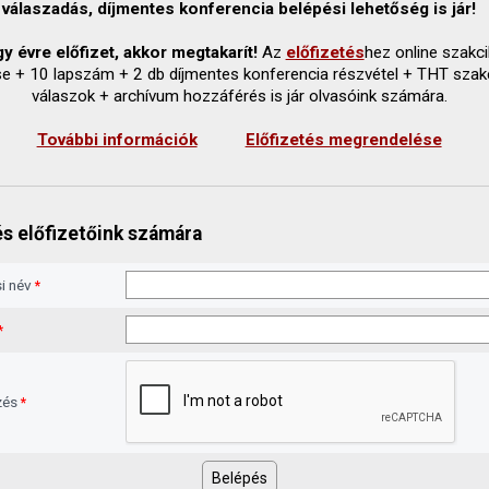
válaszadás, díjmentes konferencia belépési lehetőség is jár!
y évre előfizet, akkor megtakarít!
Az
előfizetés
hez online szakc
se + 10 lapszám + 2 db díjmentes konferencia részvétel + THT szak
válaszok + archívum hozzáférés is jár olvasóink számára.
További információk
Előfizetés megrendelése
s előfizetőink számára
i név
*
*
zés
*