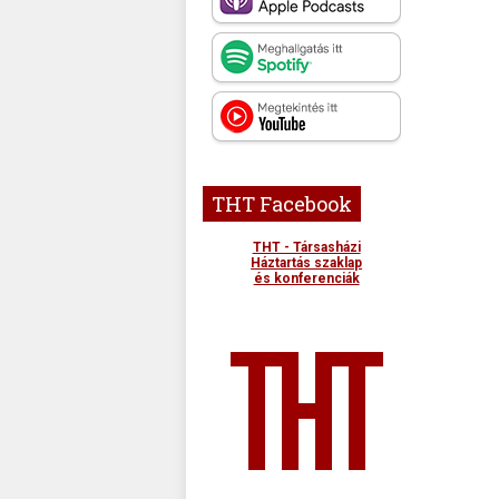
THT Facebook
THT - Társasházi
Háztartás szaklap
és konferenciák