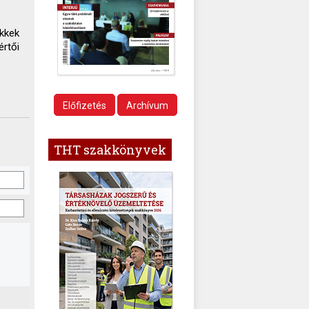
ikkek
értői
Előfizetés
Archívum
THT szakkönyvek