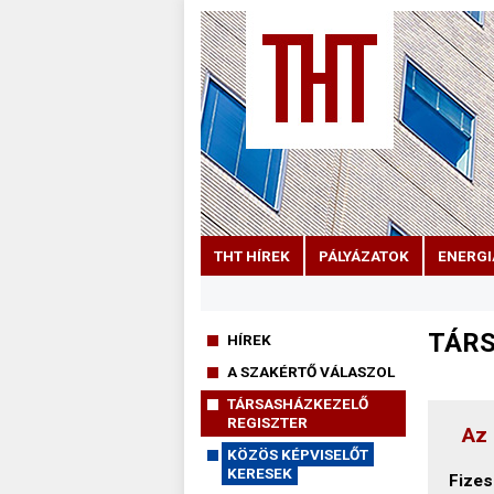
THT HÍREK
PÁLYÁZATOK
ENERGI
TÁRS
HÍREK
A SZAKÉRTŐ VÁLASZOL
TÁRSASHÁZKEZELŐ
REGISZTER
Az 
KÖZÖS KÉPVISELŐT
KERESEK
Fizes