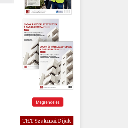
Megrendelés
THT Szakmai Díjak