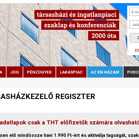
El
A
JOG
PÉNZÜGYEK
LAKÁSPIAC
AZ ÉN HÁZAM
PODC
ASHÁZKEZELŐ REGISZTER
adatlapok csak a THT előfizetők számára olvashat
sen elő mindössze havi 1.990 Ft-ért és aktiválja tagságát, szak