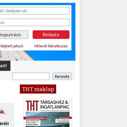
Regisztráció
felejtett jelszó
Hírlevél feliratkozás
AST
THT szaklap
ók.
értői