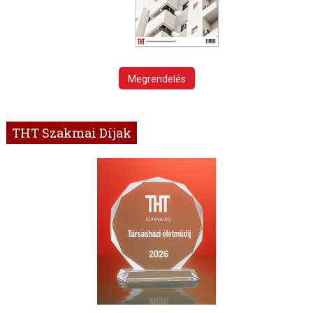
Megrendelés
THT Szakmai Díjak