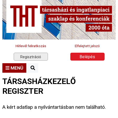
Hírlevél feliratkozás
Elfelejtett jelszó
Belépés
Regisztráció
MENÜ
TÁRSASHÁZKEZELŐ
REGISZTER
A kért adatlap a nyilvántartásban nem található.