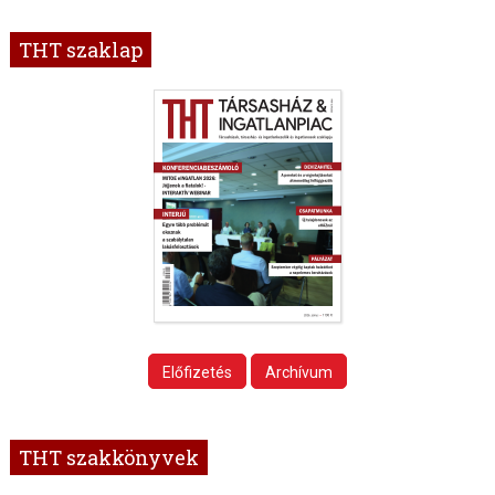
THT szaklap
Előfizetés
Archívum
THT szakkönyvek