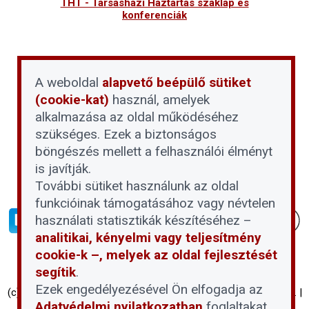
THT - Társasházi Háztartás szaklap és
konferenciák
A weboldal
alapvető beépülő sütiket
(cookie-kat)
használ, amelyek
alkalmazása az oldal működéséhez
szükséges. Ezek a biztonságos
böngészés mellett a felhasználói élményt
is javítják.
További sütiket használunk az oldal
funkcióinak támogatásához vagy névtelen
használati statisztikák készítéséhez –
analitikai, kényelmi vagy teljesítmény
cookie-k –, melyek az oldal fejlesztését
segítik
.
Ezek engedélyezésével Ön elfogadja az
(c) Társasházi Háztartás 2026 | Proptech Digital Investment Zrt. |
Adatvédelmi nyilatkozatban
foglaltakat.