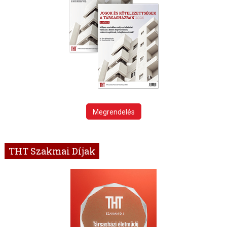
Megrendelés
THT Szakmai Díjak