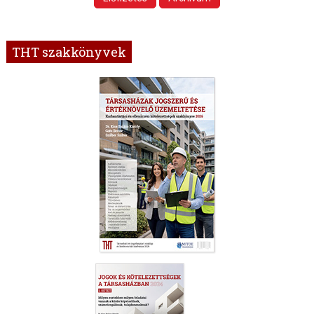
THT szakkönyvek