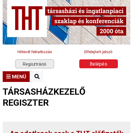
Hírlevél feliratkozás
Elfelejtett jelszó
Belépés
Regisztráció
MENÜ
TÁRSASHÁZKEZELŐ
REGISZTER