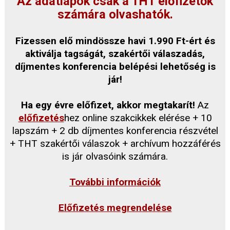
Az adatlapok csak a THT előfizetők
számára olvashatók.
Fizessen elő mindössze havi 1.990 Ft-ért és
aktiválja tagságát, szakértői válaszadás,
díjmentes konferencia belépési lehetőség is
jár!
Ha egy évre előfizet, akkor megtakarít!
Az
előfizetés
hez online szakcikkek elérése + 10
lapszám + 2 db díjmentes konferencia részvétel
+ THT szakértői válaszok + archívum hozzáférés
is jár olvasóink számára.
További információk
Előfizetés megrendelése