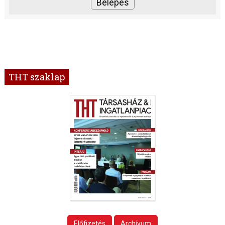
THT szaklap
Előfizetés
Archívum