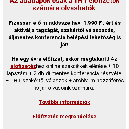
Az adatlapok csak a THT előfizetők
számára olvashatók.
Fizessen elő mindössze havi 1.990 Ft-ért és
aktiválja tagságát, szakértői válaszadás,
díjmentes konferencia belépési lehetőség is
jár!
Ha egy évre előfizet, akkor megtakarít!
Az
előfizetés
hez online szakcikkek elérése + 10
lapszám + 2 db díjmentes konferencia részvétel
+ THT szakértői válaszok + archívum hozzáférés
is jár olvasóink számára.
További információk
Előfizetés megrendelése