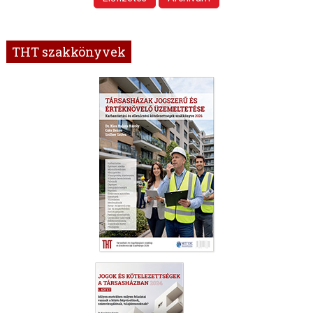
THT szakkönyvek