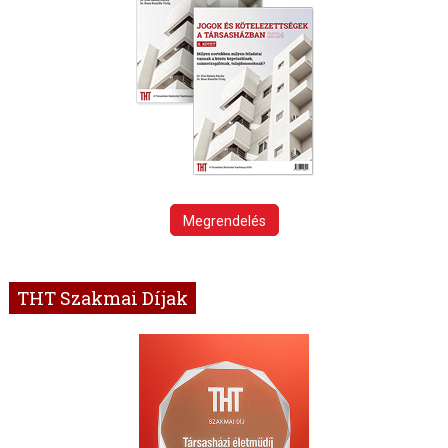
Megrendelés
THT Szakmai Díjak