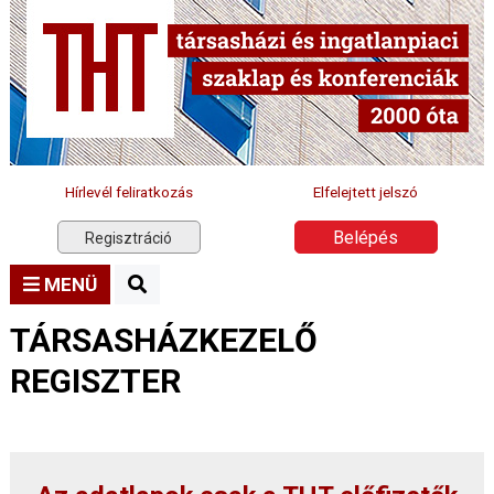
Hírlevél feliratkozás
Elfelejtett jelszó
Belépés
Regisztráció
MENÜ
TÁRSASHÁZKEZELŐ
REGISZTER