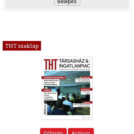
THT szaklap
Előfizetés
Archívum