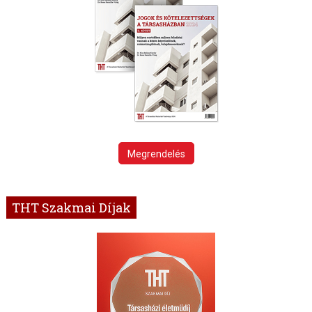
Megrendelés
THT Szakmai Díjak