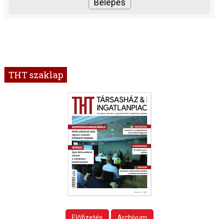
THT szaklap
Előfizetés
Archívum