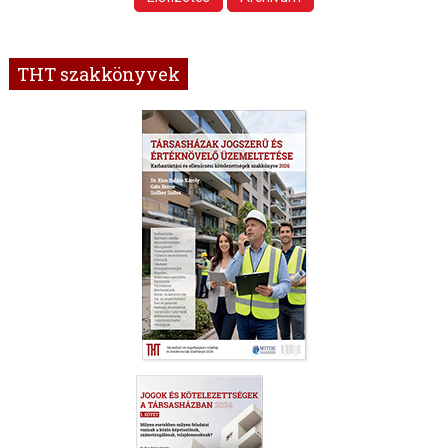
THT szakkönyvek