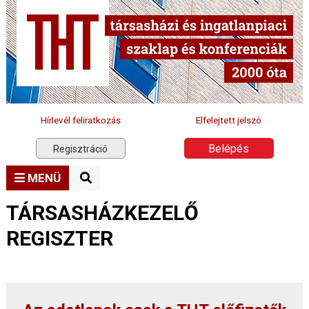
Hírlevél feliratkozás
Elfelejtett jelszó
Belépés
Regisztráció
MENÜ
TÁRSASHÁZKEZELŐ
REGISZTER