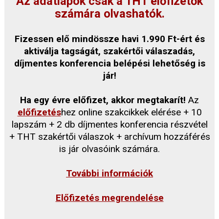
Az adatlapok csak a THT előfizetők
számára olvashatók.
Fizessen elő mindössze havi 1.990 Ft-ért és
aktiválja tagságát, szakértői válaszadás,
díjmentes konferencia belépési lehetőség is
jár!
Ha egy évre előfizet, akkor megtakarít!
Az
előfizetés
hez online szakcikkek elérése + 10
lapszám + 2 db díjmentes konferencia részvétel
+ THT szakértői válaszok + archívum hozzáférés
is jár olvasóink számára.
További információk
Előfizetés megrendelése