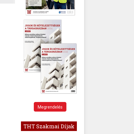
Megrendelés
THT Szakmai Díjak