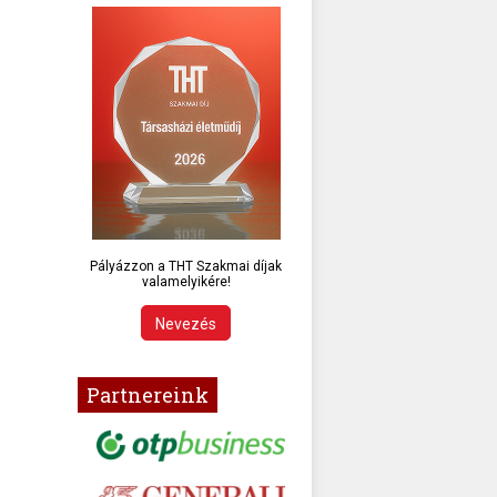
Pályázzon a THT Szakmai díjak
valamelyikére!
Nevezés
Partnereink