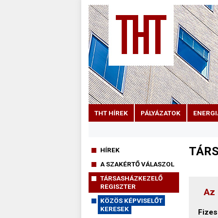
THT HÍREK
PÁLYÁZATOK
ENERGI
TÁRS
HÍREK
A SZAKÉRTŐ VÁLASZOL
TÁRSASHÁZKEZELŐ
REGISZTER
Az 
KÖZÖS KÉPVISELŐT
KERESEK
Fizes