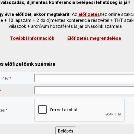
válaszadás, díjmentes konferencia belépési lehetőség is jár!
y évre előfizet, akkor megtakarít!
Az
előfizetés
hez online szakc
se + 10 lapszám + 2 db díjmentes konferencia részvétel + THT szak
válaszok + archívum hozzáférés is jár olvasóink számára.
További információk
Előfizetés megrendelése
s előfizetőink számára
i név
*
*
zés
*