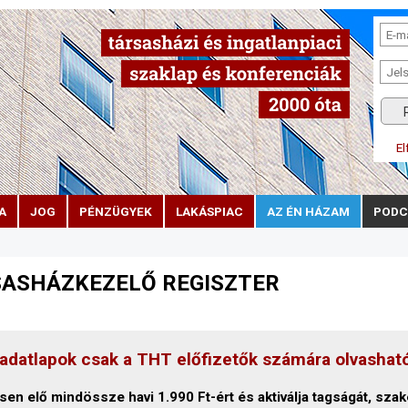
El
A
JOG
PÉNZÜGYEK
LAKÁSPIAC
AZ ÉN HÁZAM
PODC
ASHÁZKEZELŐ REGISZTER
adatlapok csak a THT előfizetők számára olvashat
sen elő mindössze havi 1.990 Ft-ért és aktiválja tagságát, szak