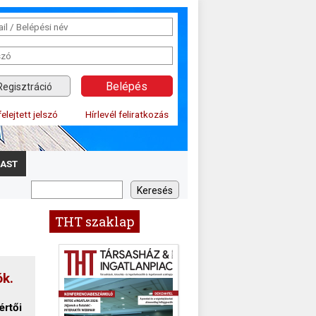
Regisztráció
felejtett jelszó
Hírlevél feliratkozás
AST
THT szaklap
ók.
értői