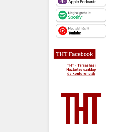
THT Facebook
THT - Társasházi
Háztartás szaklap
és konferenciák