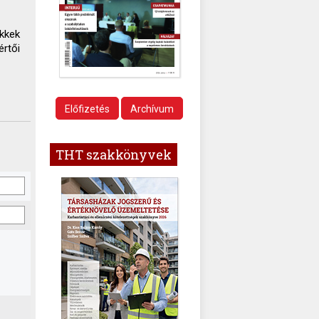
ikkek
értői
Előfizetés
Archívum
THT szakkönyvek