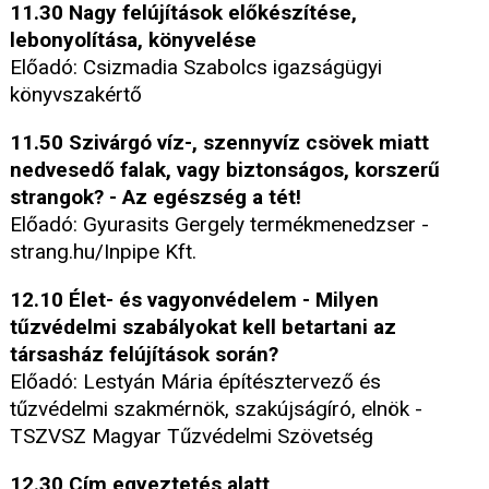
11.30 Nagy felújítások előkészítése,
lebonyolítása, könyvelése
Előadó: Csizmadia Szabolcs igazságügyi
könyvszakértő
11.50 Szivárgó víz-, szennyvíz csövek miatt
nedvesedő falak, vagy biztonságos, korszerű
strangok? - Az egészség a tét!
Előadó: Gyurasits Gergely termékmenedzser -
strang.hu/Inpipe Kft.
12.10 Élet- és vagyonvédelem - Milyen
tűzvédelmi szabályokat kell betartani az
társasház felújítások során?
Előadó: Lestyán Mária építésztervező és
tűzvédelmi szakmérnök, szakújságíró, elnök -
TSZVSZ Magyar Tűzvédelmi Szövetség
12.30 Cím egyeztetés alatt