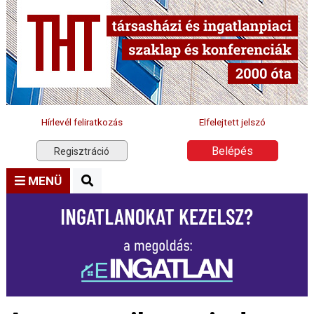
Hírlevél feliratkozás
Elfelejtett jelszó
Belépés
Regisztráció
MENÜ