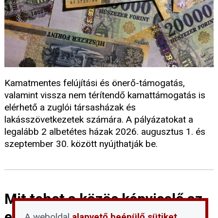
Kamatmentes felújítási és önerő-támogatás,
valamint vissza nem térítendő kamattámogatás is
elérhető a zuglói társasházak és
lakásszövetkezetek számára. A pályázatokat a
legalább 2 albetétes házak 2026. augusztus 1. és
szeptember 30. között nyújthatják be.
Mit tehet a közös képviselő az
energiaválság enyhítésére? –
A weboldal
alapvető beépülő sütiket