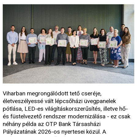
Viharban megrongálódott tető cseréje,
életveszélyessé vált lépcsőházi üvegpanelek
pótlása, LED-es világításkorszerűsítés, illetve hő-
és füstelvezető rendszer modernizálása - ez csak
néhány példa az OTP Bank Társasházi
Pályázatának 2026-os nyertesei közül. A