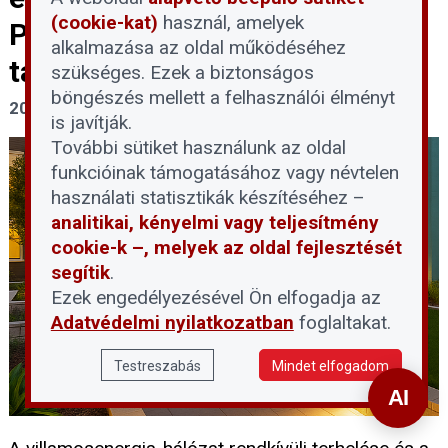
(cookie-kat)
használ, amelyek
Praktikus, azonnali lépések a
alkalmazása az oldal működéséhez
társasházban
szükséges. Ezek a biztonságos
böngészés mellett a felhasználói élményt
2026. augusztus 3.
is javítják.
További sütiket használunk az oldal
funkcióinak támogatásához vagy névtelen
használati statisztikák készítéséhez –
analitikai, kényelmi vagy teljesítmény
cookie-k –, melyek az oldal fejlesztését
segítik
.
Ezek engedélyezésével Ön elfogadja az
Adatvédelmi nyilatkozatban
foglaltakat.
Testreszabás
Mindet elfogadom