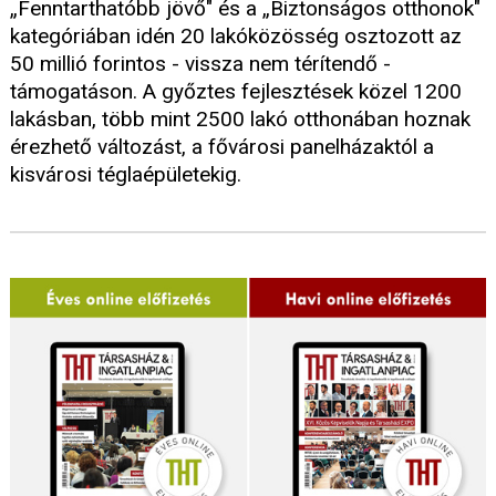
„Fenntarthatóbb jövő" és a „Biztonságos otthonok"
kategóriában idén 20 lakóközösség osztozott az
50 millió forintos - vissza nem térítendő -
támogatáson. A győztes fejlesztések közel 1200
lakásban, több mint 2500 lakó otthonában hoznak
érezhető változást, a fővárosi panelházaktól a
kisvárosi téglaépületekig.