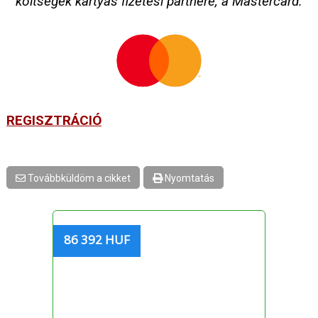
költségek kártyás fizetési partnere, a Mastercard.
REGISZTRÁCIÓ
Továbbküldöm a cikket
Nyomtatás
86 392 HUF