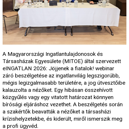
A Magyarországi Ingatlantulajdonosok és
Társasházak Egyesülete (MITOE) által szervezett
eINGATLAN 2026: Jöjjenek a fiatalok! webinar
záró beszélgetése az ingatlanvilág legszigorúbb,
mégis legizgalmasabb területére, a jog útvesztőibe
kalauzolta a nézőket. Egy hibásan összehívott
közgyűlés vagy egy vitatott határozat könnyen
bírósági eljáráshoz vezethet. A beszélgetés során
a szakértők beavatták a nézőket a társasházi
krízishelyzetekbe, és kiderült, miről ismerszik meg
a profi ügyvéd.