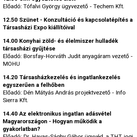
Előadó: Tófalvi György ügyvezető - Techem Kft.
12.50 Szünet - Konzultáció és kapcsolatépítés a
Társasházi Expo kiállítóival
14.00 Konyhai zöld- és élelmiszer hulladék
társasházi gyűjtése
Előadó: Borsfay-Horváth Judit anyagáram vezető -
MOHU
14.20 Társasházkezelés és ingatlankezelés
egyszerűen a felhőben
Előadó: Dén Mátyás András projektvezető - Info
Sierra Kft.
14.40 Az elektronikus ingatlan adásvétel
Magyarországon - Hogyan működik a
gyakorlatban?
Előadó: Dr. Havas-Sághy Gábor ügyvéd, a THT jogi