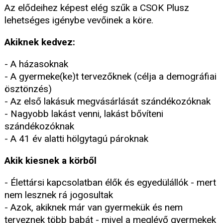
Az elődeihez képest elég szűk a CSOK Plusz
lehetséges igénybe vevőinek a köre.
Akiknek kedvez:
- A házasoknak
- A gyermeke(ke)t tervezőknek (célja a demográfiai
ösztönzés)
- Az első lakásuk megvásárlását szándékozóknak
- Nagyobb lakást venni, lakást bővíteni
szándékozóknak
- A 41 év alatti hölgytagú pároknak
Akik kiesnek a körből
- Élettársi kapcsolatban élők és egyedülállók - mert
nem lesznek rá jogosultak
- Azok, akiknek már van gyermekük és nem
terveznek több babát - mivel a meglévő gyermekek