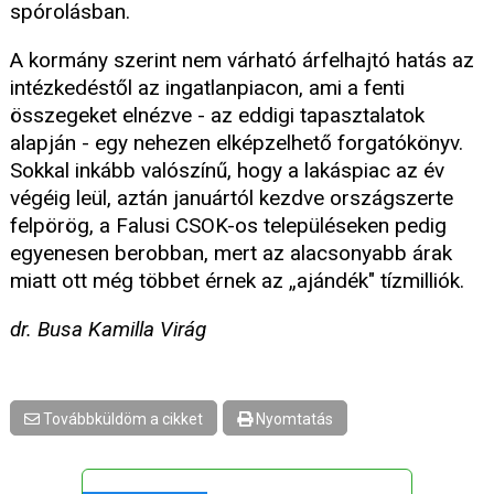
spórolásban.
A kormány szerint nem várható árfelhajtó hatás az
intézkedéstől az ingatlanpiacon, ami a fenti
összegeket elnézve - az eddigi tapasztalatok
alapján - egy nehezen elképzelhető forgatókönyv.
Sokkal inkább valószínű, hogy a lakáspiac az év
végéig leül, aztán januártól kezdve országszerte
felpörög, a Falusi CSOK-os településeken pedig
egyenesen berobban, mert az alacsonyabb árak
miatt ott még többet érnek az „ajándék" tízmilliók.
dr. Busa Kamilla Virág
Továbbküldöm a cikket
Nyomtatás