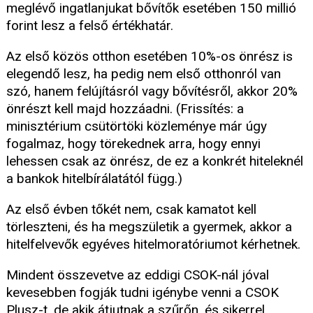
meglévő ingatlanjukat bővítők esetében 150 millió
forint lesz a felső értékhatár.
Az első közös otthon esetében 10%-os önrész is
elegendő lesz, ha pedig nem első otthonról van
szó, hanem felújításról vagy bővítésről, akkor 20%
önrészt kell majd hozzáadni. (Frissítés: a
minisztérium csütörtöki közleménye már úgy
fogalmaz, hogy törekednek arra, hogy ennyi
lehessen csak az önrész, de ez a konkrét hiteleknél
a bankok hitelbírálatától függ.)
Az első évben tőkét nem, csak kamatot kell
törleszteni, és ha megszületik a gyermek, akkor a
hitelfelvevők egyéves hitelmoratóriumot kérhetnek.
Mindent összevetve az eddigi CSOK-nál jóval
kevesebben fogják tudni igénybe venni a CSOK
Plusz-t, de akik átjutnak a szűrőn, és sikerrel