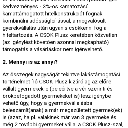
kedvezményes - 3%-os kamatozású
kamattámogatott hitelkonstrukciót fognak
kombinálni adósságleírással, a megvalósult
gyerekvállalás után ugyanis csökkenni fog a
hiteltartozás. A CSOK Plusz keretében közvetlen
(az igénylést követően azonnal megkapható)
támogatás a vásárláskor nem igényelhető.
2. Mennyi is az annyi?
Az összegek nagyságát tekintve lakástámogatási
történelmet író CSOK Plusz kizárólag az előre
vállalt gyermekekre (beleértve a vér szerinti és
örökbefogadott gyermekeket is) lesz igénybe
vehető úgy, hogy a gyermekvállalásba
beleszámít(anak) a már megszületett gyermek(ek)
is (azaz, ha pl. valakinek már van 3 gyermeke és
még 2 további gyermeket vállal a CSOK Plusz-szal,