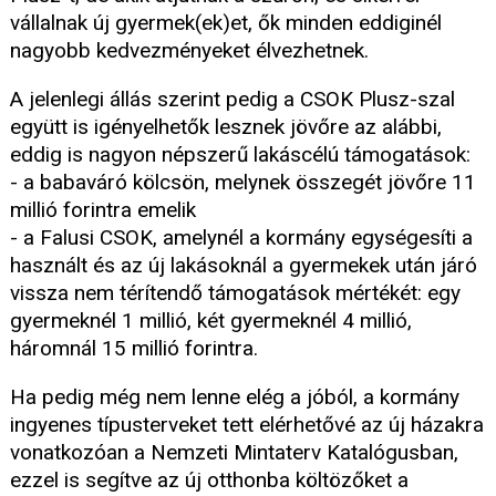
vállalnak új gyermek(ek)et, ők minden eddiginél
nagyobb kedvezményeket élvezhetnek.
A jelenlegi állás szerint pedig a CSOK Plusz-szal
együtt is igényelhetők lesznek jövőre az alábbi,
eddig is nagyon népszerű lakáscélú támogatások:
- a babaváró kölcsön, melynek összegét jövőre 11
millió forintra emelik
- a Falusi CSOK, amelynél a kormány egységesíti a
használt és az új lakásoknál a gyermekek után járó
vissza nem térítendő támogatások mértékét: egy
gyermeknél 1 millió, két gyermeknél 4 millió,
háromnál 15 millió forintra.
Ha pedig még nem lenne elég a jóból, a kormány
ingyenes típusterveket tett elérhetővé az új házakra
vonatkozóan a Nemzeti Mintaterv Katalógusban,
ezzel is segítve az új otthonba költözőket a