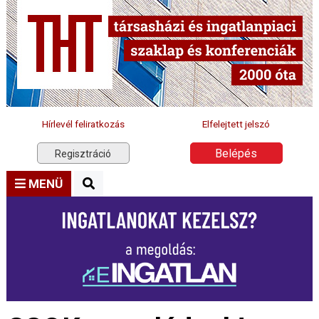
Hírlevél feliratkozás
Elfelejtett jelszó
Belépés
Regisztráció
MENÜ