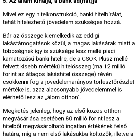
5. Az állam kínálja, a bank ad(hat)ja
Mivel ez egy hitelkonstrukció, banki hitelbírálat,
tehát hitelezhető jövedelem szükséges hozzá.
Bár az összege kiemelkedik az eddigi
lakástámogatások közül, a magas lakásárak miatt a
többségnek így is szüksége lesz mellé piaci
kamatozású banki hitelre, de a CSOK Plusz mellé
felvett kisebb mértékű hitelösszeg (ma 12 millió
forint az átlagos lakáshitel összege) révén
csökkenni fog a jövedelemarányos törlesztőrészlet
mértéke is, azaz alacsonyabb jövedelemmel is
elérhető lesz az „álom otthon".
Megkötés jelenleg, hogy az első közös otthon
megvásárlása esetében 80 millió forint lesz a
hitelből megvásárolható ingatlan értékének felső
határa, míg a nem első lakásukba költözők, illetve a