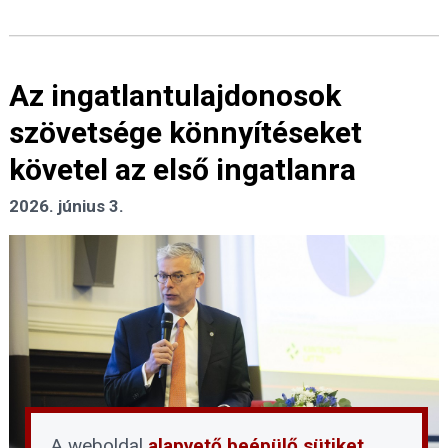
Az ingatlantulajdonosok
szövetsége könnyítéseket
követel az első ingatlanra
2026. június 3.
A weboldal
alapvető beépülő sütiket