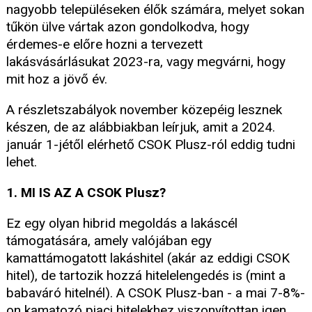
nagyobb településeken élők számára, melyet sokan
tűkön ülve vártak azon gondolkodva, hogy
érdemes-e előre hozni a tervezett
lakásvásárlásukat 2023-ra, vagy megvárni, hogy
mit hoz a jövő év.
A részletszabályok november közepéig lesznek
készen, de az alábbiakban leírjuk, amit a 2024.
január 1-jétől elérhető CSOK Plusz-ról eddig tudni
lehet.
1. MI IS AZ A CSOK Plusz?
Ez egy olyan hibrid megoldás a lakáscél
támogatására, amely valójában egy
kamattámogatott lakáshitel (akár az eddigi CSOK
hitel), de tartozik hozzá hitelelengedés is (mint a
babaváró hitelnél). A CSOK Plusz-ban - a mai 7-8%-
on kamatozó piaci hitelekhez viszonyítottan igen