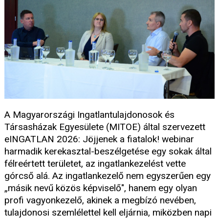
A Magyarországi Ingatlantulajdonosok és
Társasházak Egyesülete (MITOE) által szervezett
eINGATLAN 2026: Jöjjenek a fiatalok! webinar
harmadik kerekasztal-beszélgetése egy sokak által
félreértett területet, az ingatlankezelést vette
górcső alá. Az ingatlankezelő nem egyszerűen egy
„másik nevű közös képviselő", hanem egy olyan
profi vagyonkezelő, akinek a megbízó nevében,
tulajdonosi szemlélettel kell eljárnia, miközben napi