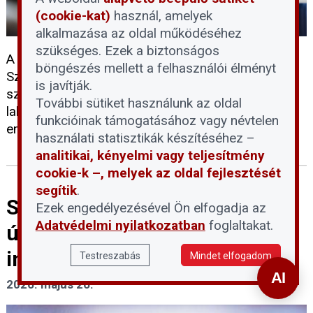
(cookie-kat)
használ, amelyek
alkalmazása az oldal működéséhez
szükséges. Ezek a biztonságos
A Haus & Grund Német Ingatlantulajdonosok
böngészés mellett a felhasználói élményt
Szövetsége pénzügyi ösztönzőket javasol a
is javítják.
szövetségi kormánynak, különösen a fiatal, első
További sütiket használunk az oldal
lakásvásárlók és a bérbeadók számára, hogy több
funkcióinak támogatásához vagy névtelen
embert bátorítson a saját otthon teremtésére.
használati statisztikák készítéséhez –
analitikai, kényelmi vagy teljesítmény
cookie-k –, melyek az oldal fejlesztését
segítik
.
Strukturális fordulatot hoz az
Ezek engedélyezésével Ön elfogadja az
Adatvédelmi nyilatkozatban
foglaltakat.
új kormányzati felépítés az
ingatlanpiacon
Testreszabás
Mindet elfogadom
2026. május 26.