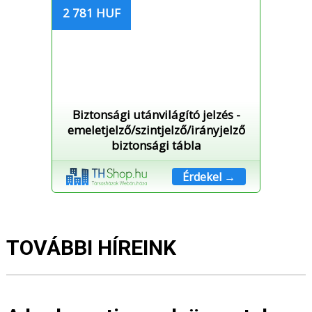
2 781 HUF
Biztonsági utánvilágító jelzés -
emeletjelző/szintjelző/irányjelző
biztonsági tábla
Érdekel →
TOVÁBBI HÍREINK