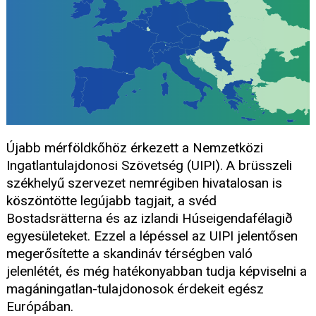
Újabb mérföldkőhöz érkezett a Nemzetközi
Ingatlantulajdonosi Szövetség (UIPI). A brüsszeli
székhelyű szervezet nemrégiben hivatalosan is
köszöntötte legújabb tagjait, a svéd
Bostadsrätterna és az izlandi Húseigendafélagið
egyesületeket. Ezzel a lépéssel az UIPI jelentősen
megerősítette a skandináv térségben való
jelenlétét, és még hatékonyabban tudja képviselni a
magáningatlan-tulajdonosok érdekeit egész
Európában.