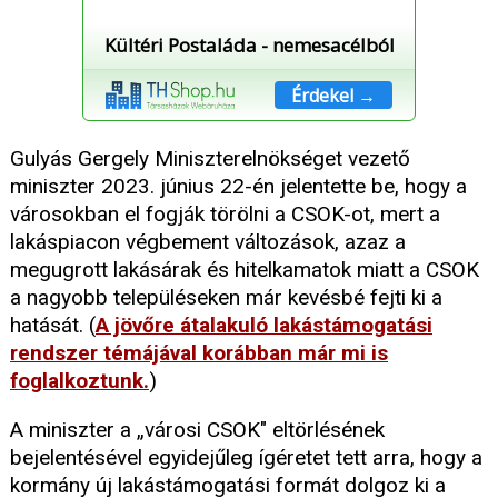
Kültéri Postaláda - nemesacélból
Érdekel →
Gulyás Gergely Miniszterelnökséget vezető
miniszter 2023. június 22-én jelentette be, hogy a
városokban el fogják törölni a CSOK-ot, mert a
lakáspiacon végbement változások, azaz a
megugrott lakásárak és hitelkamatok miatt a CSOK
a nagyobb településeken már kevésbé fejti ki a
hatását. (
A jövőre átalakuló lakástámogatási
rendszer témájával korábban már mi is
foglalkoztunk.
)
A miniszter a „városi CSOK" eltörlésének
bejelentésével egyidejűleg ígéretet tett arra, hogy a
kormány új lakástámogatási formát dolgoz ki a