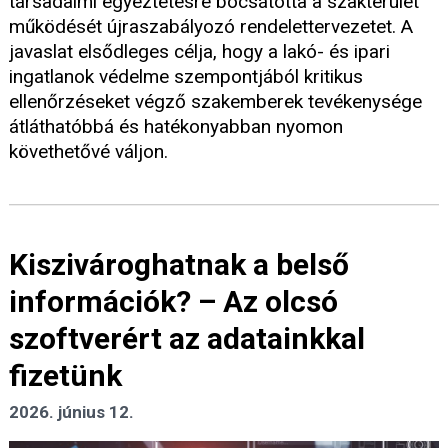
társadalmi egyeztetésre bocsátotta a szakterület
működését újraszabályozó rendelettervezetet. A
javaslat elsődleges célja, hogy a lakó- és ipari
ingatlanok védelme szempontjából kritikus
ellenőrzéseket végző szakemberek tevékenysége
átláthatóbbá és hatékonyabban nyomon
követhetővé váljon.
Kiszivároghatnak a belső
információk? – Az olcsó
szoftverért az adatainkkal
fizetünk
2026. június 12.