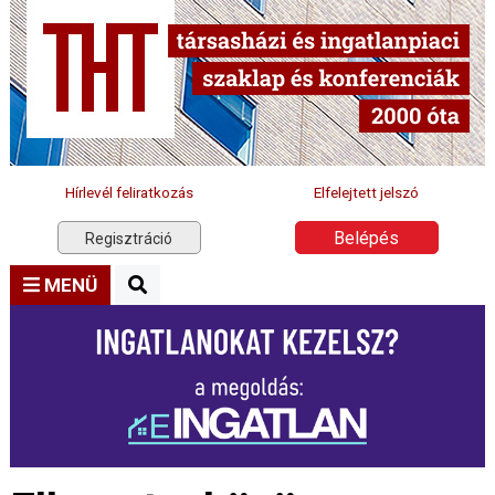
Hírlevél feliratkozás
Elfelejtett jelszó
Belépés
Regisztráció
MENÜ