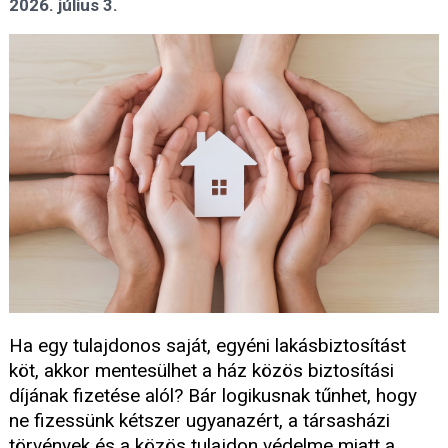
2026. július 3.
Ha egy tulajdonos saját, egyéni lakásbiztosítást
köt, akkor mentesülhet a ház közös biztosítási
díjának fizetése alól? Bár logikusnak tűnhet, hogy
ne fizessünk kétszer ugyanazért, a társasházi
törvények és a közös tulajdon védelme miatt a