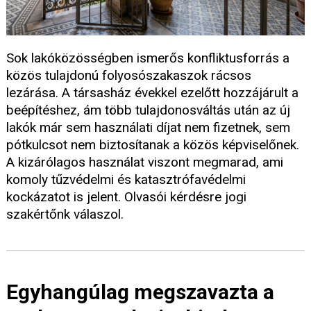
Sok lakóközösségben ismerős konfliktusforrás a
közös tulajdonú folyosószakaszok rácsos
lezárása. A társasház évekkel ezelőtt hozzájárult a
beépítéshez, ám több tulajdonosváltás után az új
lakók már sem használati díjat nem fizetnek, sem
pótkulcsot nem biztosítanak a közös képviselőnek.
A kizárólagos használat viszont megmarad, ami
komoly tűzvédelmi és katasztrófavédelmi
kockázatot is jelent. Olvasói kérdésre jogi
szakértőnk válaszol.
Egyhangúlag megszavazta a