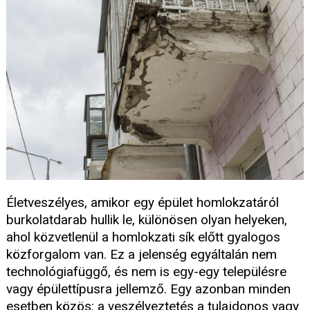
Életveszélyes, amikor egy épület homlokzatáról
burkolatdarab hullik le, különösen olyan helyeken,
ahol közvetlenül a homlokzati sík előtt gyalogos
közforgalom van. Ez a jelenség egyáltalán nem
technológiafüggő, és nem is egy-egy településre
vagy épülettípusra jellemző. Egy azonban minden
esetben közös: a veszélyeztetés a tulajdonos vagy