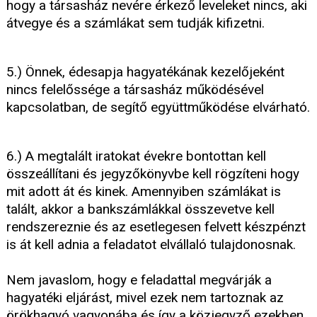
hogy a társasház nevére érkező leveleket nincs, aki
átvegye és a számlákat sem tudják kifizetni.
5.) Önnek, édesapja hagyatékának kezelőjeként
nincs felelőssége a társasház működésével
kapcsolatban, de segítő együttműködése elvárható.
6.) A megtalált iratokat évekre bontottan kell
összeállítani és jegyzőkönyvbe kell rögzíteni hogy
mit adott át és kinek. Amennyiben számlákat is
talált, akkor a bankszámlákkal összevetve kell
rendszereznie és az esetlegesen felvett készpénzt
is át kell adnia a feladatot elvállaló tulajdonosnak.
Nem javaslom, hogy e feladattal megvárják a
hagyatéki eljárást, mivel ezek nem tartoznak az
örökhagyó vagyonába és így a közjegyző ezekben