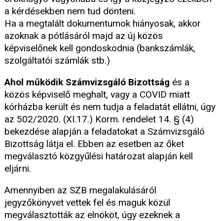
a kérdésekben nem tud dönteni.
Ha a megtalált dokumentumok hiányosak, akkor
azoknak a pótlásáról majd az új közös
képviselőnek kell gondoskodnia (bankszámlák,
szolgáltatói számlák stb.)
Ahol működik Számvizsgáló Bizottság
és a
közös képviselő meghalt, vagy a COVID miatt
kórházba került és nem tudja a feladatát ellátni, úgy
az 502/2020. (XI.17.) Korm. rendelet 14. § (4)
bekezdése alapján a feladatokat a Számvizsgáló
Bizottság látja el. Ebben az esetben az őket
megválasztó közgyűlési határozat alapján kell
eljárni.
Amennyiben az SZB megalakulásáról
jegyzőkönyvet vettek fel és maguk közül
megválasztották az elnököt, úgy ezeknek a