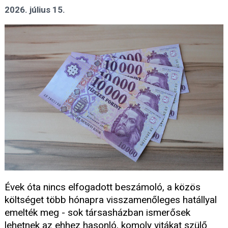
2026. július 15.
Évek óta nincs elfogadott beszámoló, a közös
költséget több hónapra visszamenőleges hatállyal
emelték meg - sok társasházban ismerősek
lehetnek az ehhez hasonló, komoly vitákat szülő