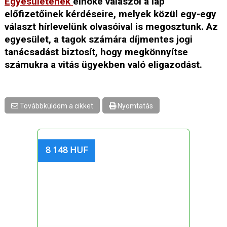
Egyesületének
elnöke válaszol a lap
előfizetőinek kérdéseire, melyek közül egy-egy
választ hírlevelünk olvasóival is megosztunk. Az
egyesület, a tagok számára díjmentes jogi
tanácsadást biztosít, hogy megkönnyítse
számukra a vitás ügyekben való eligazodást.
Továbbküldöm a cikket
Nyomtatás
8 148 HUF