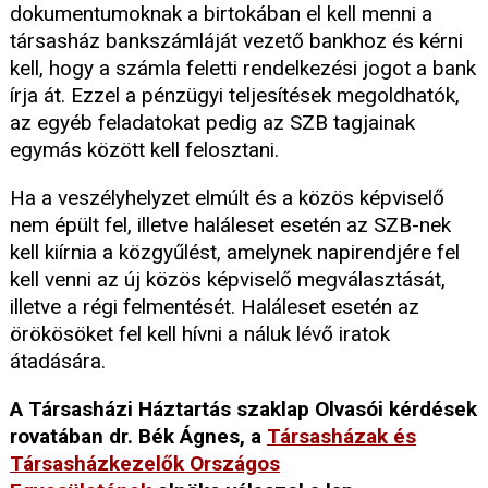
dokumentumoknak a birtokában el kell menni a
társasház bankszámláját vezető bankhoz és kérni
kell, hogy a számla feletti rendelkezési jogot a bank
írja át. Ezzel a pénzügyi teljesítések megoldhatók,
az egyéb feladatokat pedig az SZB tagjainak
egymás között kell felosztani.
Ha a veszélyhelyzet elmúlt és a közös képviselő
nem épült fel, illetve haláleset esetén az SZB-nek
kell kiírnia a közgyűlést, amelynek napirendjére fel
kell venni az új közös képviselő megválasztását,
illetve a régi felmentését. Haláleset esetén az
örökösöket fel kell hívni a náluk lévő iratok
átadására.
A Társasházi Háztartás szaklap Olvasói kérdések
rovatában dr. Bék Ágnes, a
Társasházak és
Társasházkezelők Országos