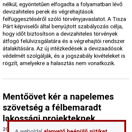
nélkül, egyöntetűen elfogadta a folyamatban lévő
devizahiteles perek és végrehajtások
felfüggesztéséről szóló törvényjavaslatot. A Tisza
Párt képviselői által benyújtott szabályozás célja,
hogy időt biztosítson a devizahiteles törvények
átfogó felülvizsgálatára és a végrehajtói rendszer
átalakítására. Az új intézkedések a devizaadósok
védelmét szolgálják, és a jogszabály kivételeket is
rögzít, amelyekre a halasztás nem vonatkozik.
Mentőövet kér a napelemes
szövetség a félbemaradt
lakossági projekteknek
2026. június 8.
A weboldal
alapvető beépülő sütiket