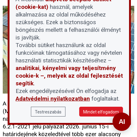
(cookie-kat)
használ, amelyek
alkalmazása az oldal működéséhez
szükséges. Ezek a biztonságos
böngészés mellett a felhasználói élményt
is javítják.
További sütiket használunk az oldal
funkcióinak támogatásához vagy névtelen
használati statisztikák készítéséhez –
analitikai, kényelmi vagy teljesítmény
cookie-k –, melyek az oldal fejlesztését
segítik
.
Ezek engedélyezésével Ön elfogadja az
Adatvédelmi nyilatkozatban
foglaltakat.
A Magyar Napelem Napkollektor Szövetség
(MNNSZ) arra figyelmeztet, hogy a lakossági
Testreszabás
Mindet elfogadom
napelemes rendszerek támogatását célzó RRF-
6.2.1-2021 jelű pályázat 2026. június 15-i
határidejének közeledtével több ezer alacsony