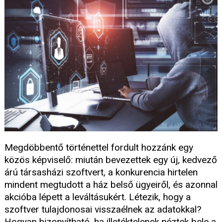
Megdöbbentő történettel fordult hozzánk egy
közös képviselő: miután bevezettek egy új, kedvező
árú társasházi szoftvert, a konkurencia hirtelen
mindent megtudott a ház belső ügyeiről, és azonnal
akcióba lépett a leváltásukért. Létezik, hogy a
szoftver tulajdonosai visszaélnek az adatokkal?
Hogyan bizonyítható, ha illetéktelenek néztek bele a