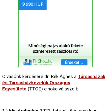
9 990 HUF
Minőségi pajzs alakú fekete
színterezett zászlótartó
Érdekel →
Olvasónk kérdésére dr. Bék Ágnes a
Társasházak
és Társasházkezelők Országos
Egyesülete
(TTOE) elnöke válaszolt:
1.) Mivel
jelenleg
2021. február 8-ig nem lehet