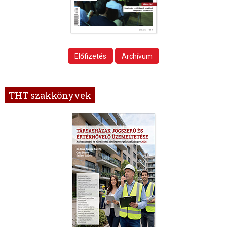
Előfizetés
Archívum
THT szakkönyvek