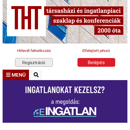
Hírlevél feliratkozás
Elfelejtett jelszó
Belépés
Regisztráció
MENÜ