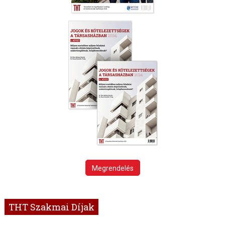
Megrendelés
THT Szakmai Díjak