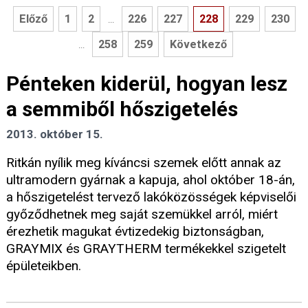
Előző
1
2
226
227
228
229
230
...
258
259
Következő
...
Pénteken kiderül, hogyan lesz
a semmiből hőszigetelés
2013. október 15.
Ritkán nyílik meg kíváncsi szemek előtt annak az
ultramodern gyárnak a kapuja, ahol október 18-án,
a hőszigetelést tervező lakóközösségek képviselői
győződhetnek meg saját szemükkel arról, miért
érezhetik magukat évtizedekig biztonságban,
GRAYMIX és GRAYTHERM termékekkel szigetelt
épületeikben.