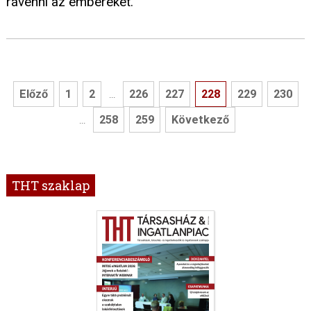
rávenni az embereket.
Előző
1
2
226
227
228
229
230
...
258
259
Következő
...
THT szaklap